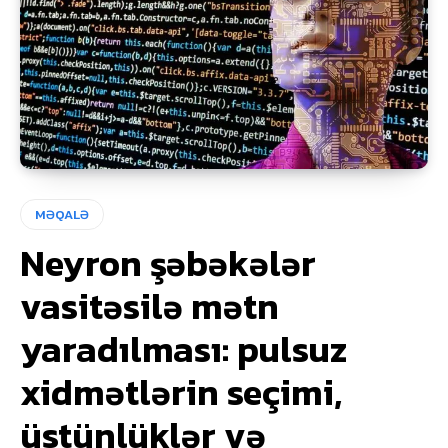
MƏQALƏ
Neyron şəbəkələr
vasitəsilə mətn
yaradılması: pulsuz
xidmətlərin seçimi,
üstünlüklər və