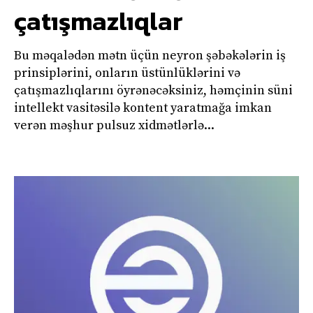
çatışmazlıqlar
Bu məqalədən mətn üçün neyron şəbəkələrin iş
prinsiplərini, onların üstünlüklərini və
çatışmazlıqlarını öyrənəcəksiniz, həmçinin süni
intellekt vasitəsilə kontent yaratmağa imkan
verən məşhur pulsuz xidmətlərlə...