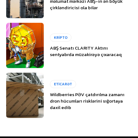
məlumat mərkəzi ABŞ-ın ən böyük
çirkləndiricisi ola bilər
KRİPTO
ABŞ Senatı CLARITY Aktını
sentyabrda müzakirəyə çıxaracaq
ETİCARƏT
Wildberries PƏV çatdırılma zamanı
dron hücumları risklərini sığortaya
daxil edib