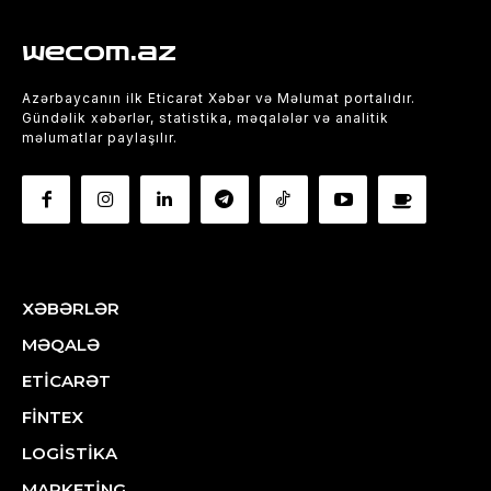
wecom.az
Azərbaycanın ilk Eticarət Xəbər və Məlumat portalıdır.
Gündəlik xəbərlər, statistika, məqalələr və analitik
məlumatlar paylaşılır.
XƏBƏRLƏR
MƏQALƏ
ETİCARƏT
FİNTEX
LOGİSTİKA
MARKETİNG