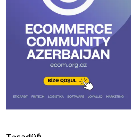
Təsadüfi