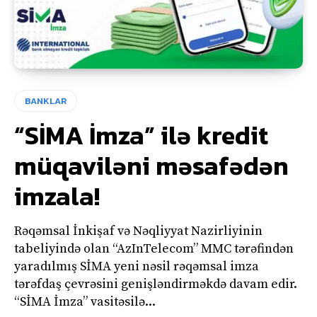
BANKLAR
“SİMA İmza” ilə kredit
müqaviləni məsafədən
imzala!
Rəqəmsal İnkişaf və Nəqliyyat Nazirliyinin
tabeliyində olan “AzInTelecom” MMC tərəfindən
yaradılmış SİMA yeni nəsil rəqəmsal imza
tərəfdaş çevrəsini genişləndirməkdə davam edir.
“SİMA İmza” vasitəsilə...