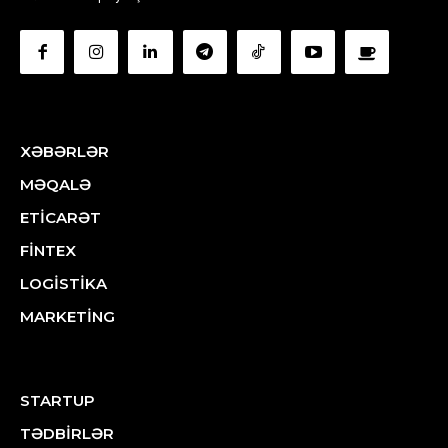
XƏBƏRLƏR
MƏQALƏ
ETİCARƏT
FİNTEX
LOGİSTİKA
MARKETİNG
STARTUP
TƏDBİRLƏR