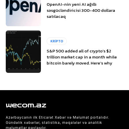
OpenAI-nin yeni AI ağıllı
səsgücləndiricisi 300-400 dollara
satılacaq
KRİPTO
S&P 500 added all of crypto’s $2
trillion market cap in a month while
bitcoin barely moved. Here’s why
wecom.az
Azərbaycanın ilk Eticarət Xəbər və Məlumat portalıdır.
Gündəlik xəbərlər, statistika, məqalələr və analitik
məlumatlar paylaşılır.