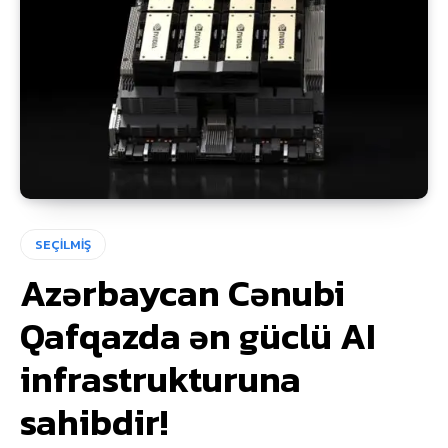
SEÇİLMİŞ
Azərbaycan Cənubi
Qafqazda ən güclü AI
infrastrukturuna
sahibdir!