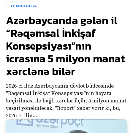
TEXNOLOGİYA
Azərbaycanda gələn il
“Rəqəmsal İnkişaf
Konsepsiyası”nın
icrasına 5 milyon manat
xərclənə bilər
2026-cı ildə Azərbaycanın dövlət büdcəsində
"Rəqəmsal İnkişaf Konsepsiyası"nın həyata
keçirilməsi ilə bağlı xərclər üçün 5 milyon manat
vəsait yönəldiləcək. "Report" xəbər verir ki, bu,
2026-cı ilin...