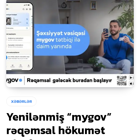
XƏBƏRLƏR
Yenilənmiş “mygov”
rəqəmsal hökumət