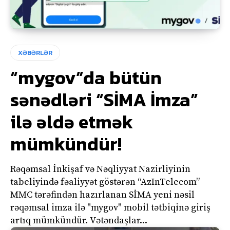
XƏBƏRLƏR
“mygov”da bütün
sənədləri “SİMA İmza”
ilə əldə etmək
mümkündür!
Rəqəmsal İnkişaf və Nəqliyyat Nazirliyinin
tabeliyində fəaliyyət göstərən “AzInTelecom”
MMC tərəfindən hazırlanan SİMA yeni nəsil
rəqəmsal imza ilə "mygov" mobil tətbiqinə giriş
artıq mümkündür. Vətəndaşlar...