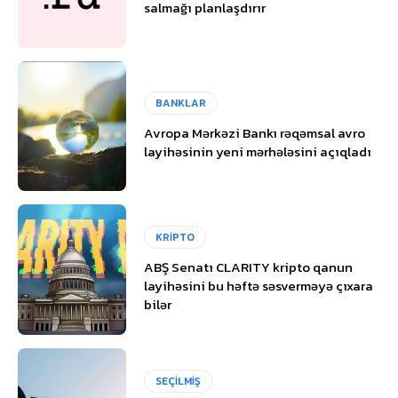
salmağı planlaşdırır
BANKLAR
Avropa Mərkəzi Bankı rəqəmsal avro
layihəsinin yeni mərhələsini açıqladı
KRİPTO
ABŞ Senatı CLARITY kripto qanun
layihəsini bu həftə səsverməyə çıxara
bilər
SEÇİLMİŞ