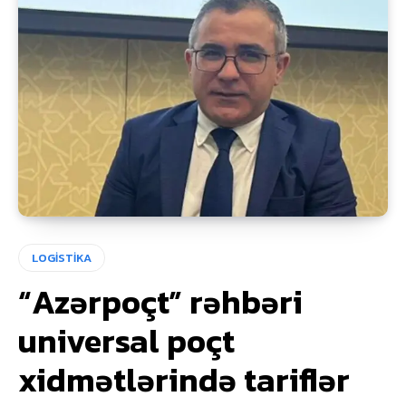
LOGİSTİKA
“Azərpoçt” rəhbəri
universal poçt
xidmətlərində tariflər