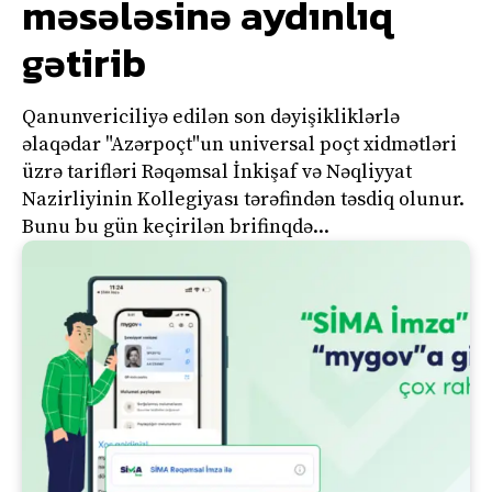
məsələsinə aydınlıq
gətirib
Qanunvericiliyə edilən son dəyişikliklərlə
əlaqədar "Azərpoçt"un universal poçt xidmətləri
üzrə tarifləri Rəqəmsal İnkişaf və Nəqliyyat
Nazirliyinin Kollegiyası tərəfindən təsdiq olunur.
Bunu bu gün keçirilən brifinqdə...