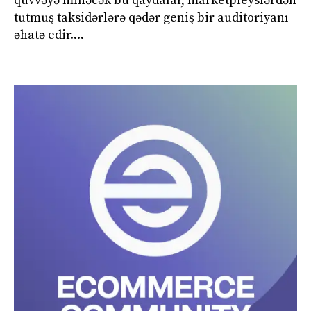
qüvvəyə minəcək bu qaydalar, marketpleyslərdən
tutmuş taksidərlərə qədər geniş bir auditoriyanı
əhatə edir....