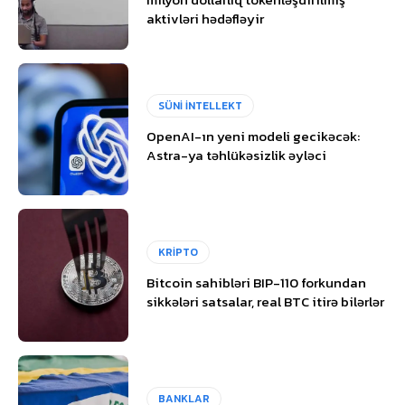
aktivləri hədəfləyir
SÜNİ İNTELLEKT
OpenAI-ın yeni modeli gecikəcək:
Astra-ya təhlükəsizlik əyləci
KRİPTO
Bitcoin sahibləri BIP-110 forkundan
sikkələri satsalar, real BTC itirə bilərlər
BANKLAR