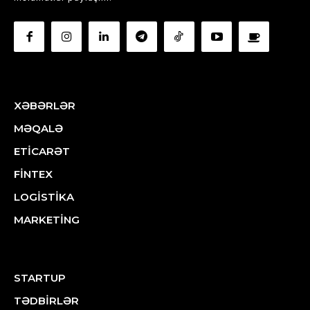
XƏBƏRLƏR
MƏQALƏ
ETİCARƏT
FİNTEX
LOGİSTİKA
MARKETİNG
STARTUP
TƏDBİRLƏR