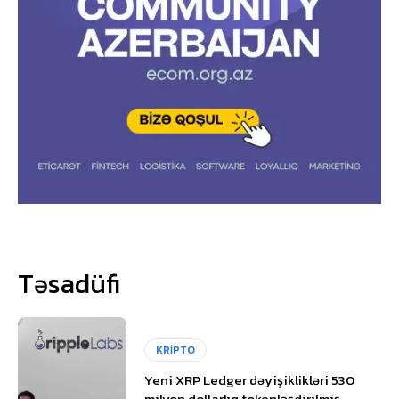
Təsadüfi
KRİPTO
Yeni XRP Ledger dəyişiklikləri 530
milyon dollarlıq tokenləşdirilmiş