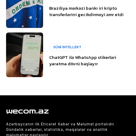
Braziliya mərkəzi bankı iri kripto
transferlərini gecikdirməyi əmr etdi
SÜNİ İNTELLEKT
ChatGPT ilə WhatsApp stikerləri
yaratma dövrü başlayır
wecom.az
Azərbaycanın ilk Eticarət Xəbər və Məlumat portalıdır.
Gündəlik xəbərlər, statistika, məqalələr və analitik
məlumatlar paylaşılır.