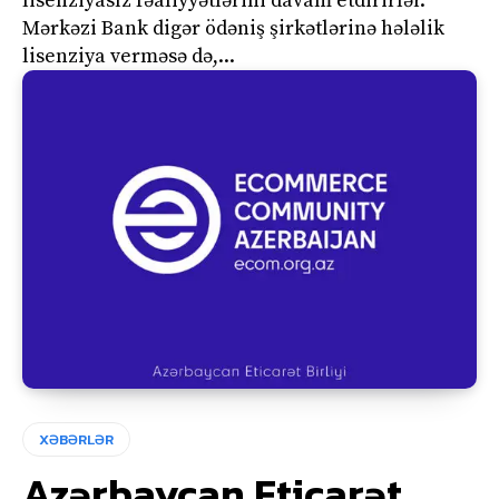
lisenziyasız fəaliyyətlərini davam etdirirlər.
Mərkəzi Bank digər ödəniş şirkətlərinə hələlik
lisenziya verməsə də,...
XƏBƏRLƏR
Azərbaycan Eticarət