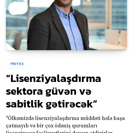
FİNTEX
“Lisenziyalaşdırma
sektora güvən və
sabitlik gətirəcək”
"Ölkəmizdə lisenziyalaşdırma müddəti hələ başa
çatmayıb və bir çox ödəniş qurumları