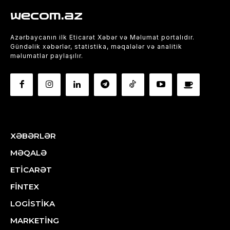
wecom.az
Azərbaycanın ilk Eticarət Xəbər və Məlumat portalıdır.
Gündəlik xəbərlər, statistika, məqalələr və analitik
məlumatlar paylaşılır.
XƏBƏRLƏR
MƏQALƏ
ETİCARƏT
FİNTEX
LOGİSTİKA
MARKETİNG