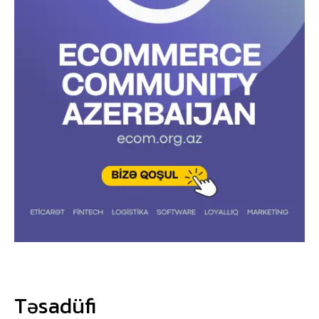
Təsadüfi