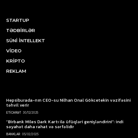
STARTUP
TƏDBİRLƏR
SÜNİ İNTELLEKT
VİDEO
KRİPTO
REKLAM
Hepsiburada-nın CEO-su Nilhan Onal Gökcetekin vəzifəsini
təhvil verir
ETİCARƏT
30/12/2025
“Birbank Miles Dark Kartı ilə üfüqləri genişləndirin!”: indi
səyahət daha rahat və sərfəlidir
BANKLAR
05/02/2025