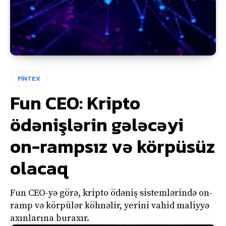
FİNTEX
Fun CEO: Kripto
ödənişlərin gələcəyi
on-rampsız və körpüsüz
olacaq
Fun CEO-yə görə, kripto ödəniş sistemlərində on-
ramp və körpülər köhnəlir, yerini vahid maliyyə
axınlarına buraxır.