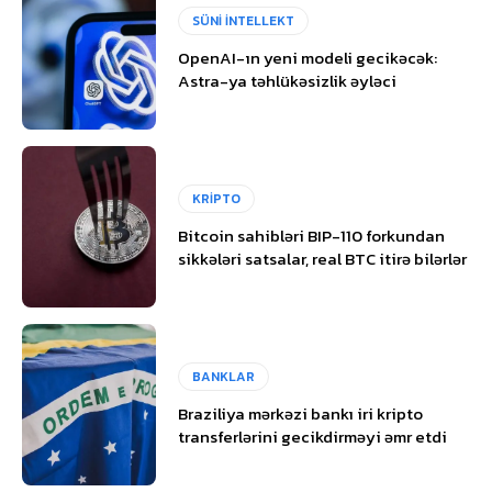
SÜNİ İNTELLEKT
OpenAI-ın yeni modeli gecikəcək:
Astra-ya təhlükəsizlik əyləci
KRİPTO
Bitcoin sahibləri BIP-110 forkundan
sikkələri satsalar, real BTC itirə bilərlər
BANKLAR
Braziliya mərkəzi bankı iri kripto
transferlərini gecikdirməyi əmr etdi