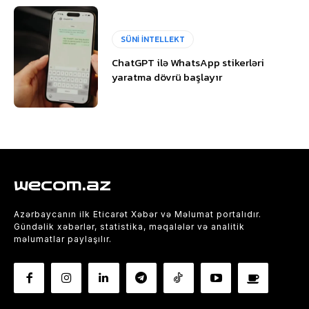
SÜNİ İNTELLEKT
ChatGPT ilə WhatsApp stikerləri
yaratma dövrü başlayır
wecom.az
Azərbaycanın ilk Eticarət Xəbər və Məlumat portalıdır.
Gündəlik xəbərlər, statistika, məqalələr və analitik
məlumatlar paylaşılır.