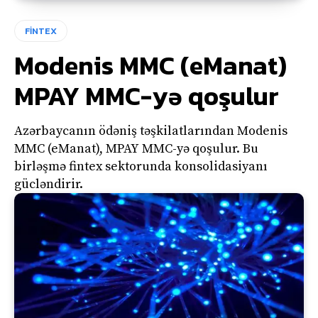
FİNTEX
Modenis MMC (eManat)
MPAY MMC-yə qoşulur
Azərbaycanın ödəniş təşkilatlarından Modenis
MMC (eManat), MPAY MMC-yə qoşulur. Bu
birləşmə fintex sektorunda konsolidasiyanı
gücləndirir.