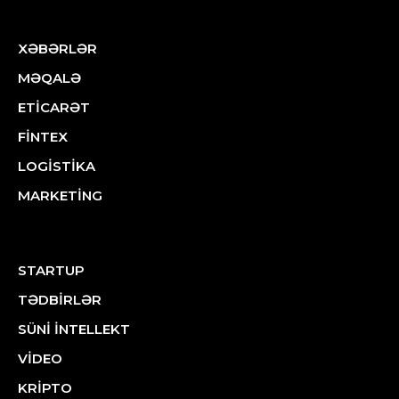
XƏBƏRLƏR
MƏQALƏ
ETİCARƏT
FİNTEX
LOGİSTİKA
MARKETİNG
STARTUP
TƏDBİRLƏR
SÜNİ İNTELLEKT
VİDEO
KRİPTO