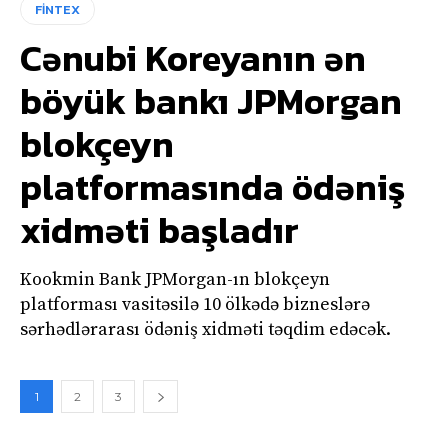
FİNTEX
Cənubi Koreyanın ən
böyük bankı JPMorgan
blokçeyn
platformasında ödəniş
xidməti başladır
Kookmin Bank JPMorgan-ın blokçeyn
platforması vasitəsilə 10 ölkədə bizneslərə
sərhədlərarası ödəniş xidməti təqdim edəcək.
1
2
3