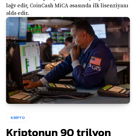
ləğv edir, CoinCash MiCA əsasında ilk lisenziyanı
əldə edir.
KRİPTO
Kriptonun 90 trilyon