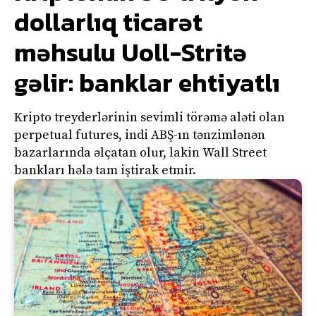
dollarlıq ticarət
məhsulu Uoll-Stritə
gəlir: banklar ehtiyatlı
Kripto treyderlərinin sevimli törəmə aləti olan
perpetual futures, indi ABŞ-ın tənzimlənən
bazarlarında əlçatan olur, lakin Wall Street
bankları hələ tam iştirak etmir.