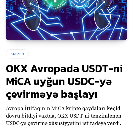
KRİPTO
OKX Avropada USDT-ni
MiCA uyğun USDC-yə
çevirməyə başlayı
Avropa İttifaqının MiCA kripto qaydaları keçid
dövrü bitdiyi vaxtda, OKX USDT-ni tənzimlənən
USDC-yə çevirmə xüsusiyyətini istifadəyə verdi.