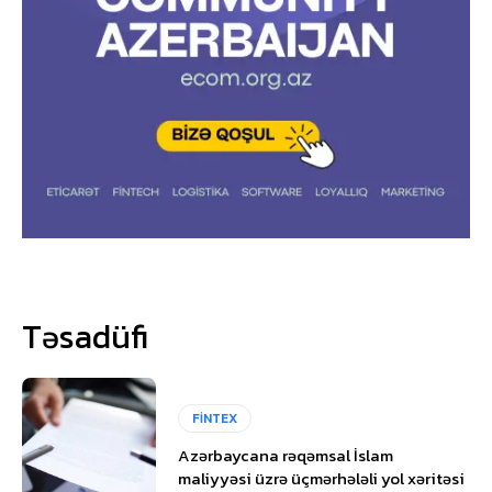
Təsadüfi
FİNTEX
Azərbaycana rəqəmsal İslam
maliyyəsi üzrə üçmərhələli yol xəritəsi