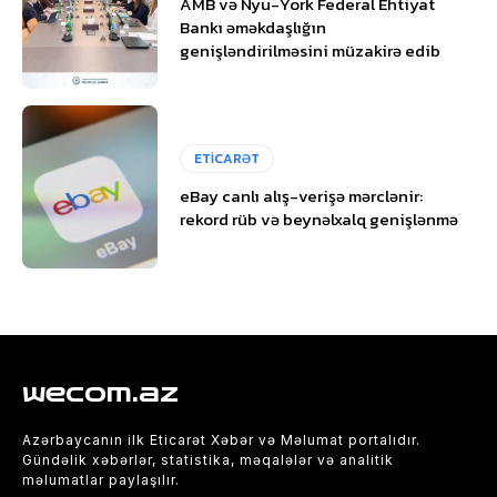
AMB və Nyu-York Federal Ehtiyat
Bankı əməkdaşlığın
genişləndirilməsini müzakirə edib
ETİCARƏT
eBay canlı alış-verişə mərclənir:
rekord rüb və beynəlxalq genişlənmə
wecom.az
Azərbaycanın ilk Eticarət Xəbər və Məlumat portalıdır.
Gündəlik xəbərlər, statistika, məqalələr və analitik
məlumatlar paylaşılır.