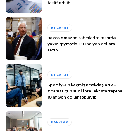
təklif edilib
ETİCARƏT
Bezos Amazon səhmlərini rekorda
yaxın qiymətlə 350 milyon dollara
satıb
ETİCARƏT
Spotify-ün keçmiş əməkdaşları e-
ticarət üçün süni intellekt startapına
10 milyon dollar toplayıb
BANKLAR