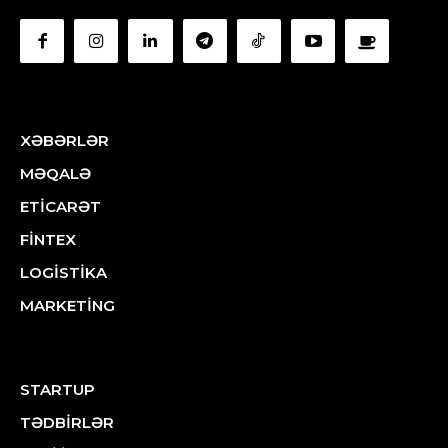
XƏBƏRLƏR
MƏQALƏ
ETİCARƏT
FİNTEX
LOGİSTİKA
MARKETİNG
STARTUP
TƏDBİRLƏR