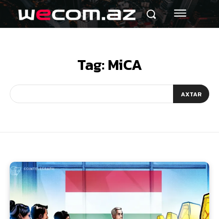
Tag:
MiCA
AXTAR