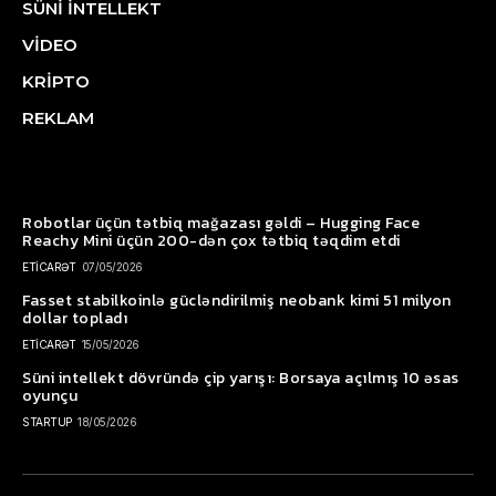
SÜNİ İNTELLEKT
VİDEO
KRİPTO
REKLAM
Robotlar üçün tətbiq mağazası gəldi – Hugging Face
Reachy Mini üçün 200-dən çox tətbiq təqdim etdi
ETİCARƏT
07/05/2026
Fasset stabilkoinlə gücləndirilmiş neobank kimi 51 milyon
dollar topladı
ETİCARƏT
15/05/2026
Süni intellekt dövründə çip yarışı: Borsaya açılmış 10 əsas
oyunçu
STARTUP
18/05/2026