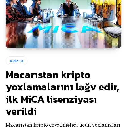
KRİPTO
Macarıstan kripto
yoxlamalarını ləğv edir,
ilk MiCA lisenziyası
verildi
Macarıstan kripto çevrilmələri üçün yoxlamaları