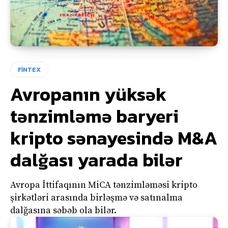
FİNTEX
Avropanın yüksək
tənzimləmə baryeri
kripto sənayesində M&A
dalğası yarada bilər
Avropa İttifaqının MiCA tənzimləməsi kripto
şirkətləri arasında birləşmə və satınalma
dalğasına səbəb ola bilər.