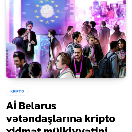
KRİPTO
Aİ Belarus
vətəndaşlarına kripto
xidmət mülkiyyətini