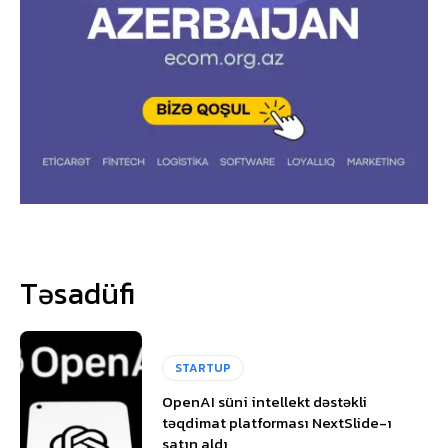
Təsadüfi
STARTUP
OpenAI süni intellekt dəstəkli
təqdimat platforması NextSlide-ı
satın aldı