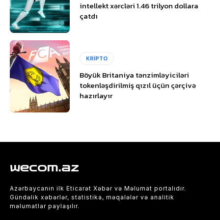
intellekt xərcləri 1.46 trilyon dollara
çatdı
KRİPTO
Böyük Britaniya tənzimləyiciləri
tokenləşdirilmiş qızıl üçün çərçivə
hazırlayır
wecom.az
Azərbaycanın ilk Eticarət Xəbər və Məlumat portalıdır.
Gündəlik xəbərlər, statistika, məqalələr və analitik
məlumatlar paylaşılır.