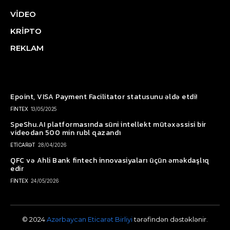
VİDEO
KRİPTO
REKLAM
Epoint, VISA Payment Facilitator statusunu əldə etdi!
FİNTEX
13/05/2025
SpeShu.AI platformasında süni intellekt mütəxəssisi bir
videodan 500 min rubl qazandı
ETİCARƏT
28/04/2026
QFC və Ahli Bank fintech innovasiyaları üçün əməkdaşlıq
edir
FİNTEX
24/05/2026
© 2024
Azərbaycan Eticarət Birliyi
tərəfindən dəstəklənir.