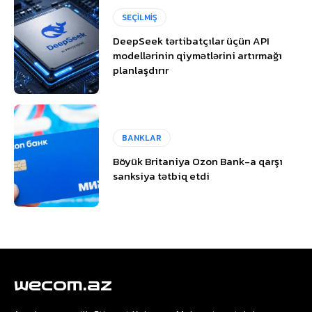
SEÇİLMİŞ
DeepSeek tərtibatçılar üçün API
modellərinin qiymətlərini artırmağı
planlaşdırır
BANKLAR
Böyük Britaniya Ozon Bank-a qarşı
sanksiya tətbiq etdi
wecom.az