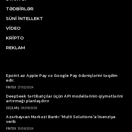
TƏDBİRLƏR
SÜNİ İNTELLEKT
VİDEO
KRİPTO
REKLAM
Epoint.az Apple Pay və Google Pay ödənişlərini təqdim
edir.
FİNTEX
27/02/2024
DeepSeek tərtibatçılar üçün API modellərinin qiymətlərini
artırmağı planlaşdırır
SEÇİLMİŞ
06/08/2026
Azərbaycan Mərkəzi Bankı “Multi Solutions”a lisenziya
verib
FİNTEX
10/09/2024