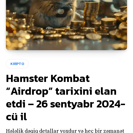
KRİPTO
Hamster Kombat
“Airdrop” tarixini elan
etdi – 26 sentyabr 2024-
cü il
Hələlik dəqiq detallar yoxdur və heç bir zəmanət