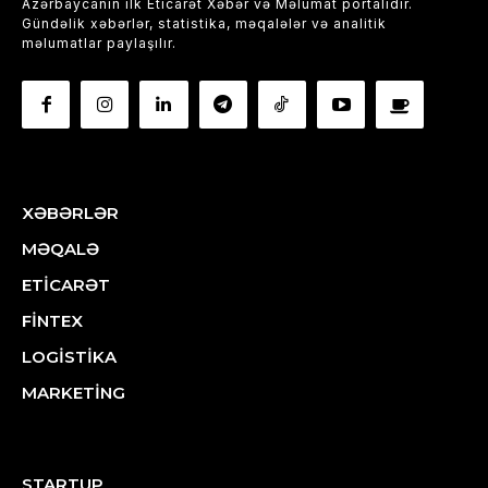
Azərbaycanın ilk Eticarət Xəbər və Məlumat portalıdır.
Gündəlik xəbərlər, statistika, məqalələr və analitik
məlumatlar paylaşılır.
XƏBƏRLƏR
MƏQALƏ
ETİCARƏT
FİNTEX
LOGİSTİKA
MARKETİNG
STARTUP