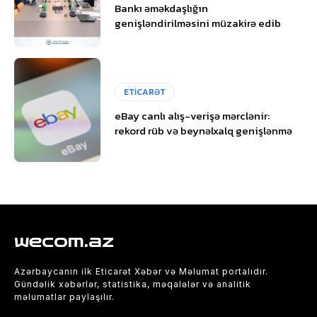
Bankı əməkdaşlığın
genişləndirilməsini müzakirə edib
ETİCARƏT
eBay canlı alış-verişə mərclənir:
rekord rüb və beynəlxalq genişlənmə
wecom.az
Azərbaycanın ilk Eticarət Xəbər və Məlumat portalıdır.
Gündəlik xəbərlər, statistika, məqalələr və analitik
məlumatlar paylaşılır.