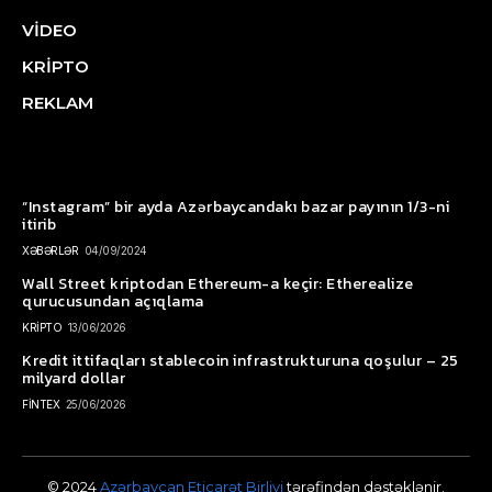
VİDEO
KRİPTO
REKLAM
“Instagram” bir ayda Azərbaycandakı bazar payının 1/3-ni
itirib
XƏBƏRLƏR
04/09/2024
Wall Street kriptodan Ethereum-a keçir: Etherealize
qurucusundan açıqlama
KRİPTO
13/06/2026
Kredit ittifaqları stablecoin infrastrukturuna qoşulur – 25
milyard dollar
FİNTEX
25/06/2026
© 2024
Azərbaycan Eticarət Birliyi
tərəfindən dəstəklənir.