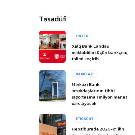
Təsadüfi
FİNTEX
Xalq Bank Landau
məktəbliləri üçün bankçılıq
təlimi keçirib
BANKLAR
Mərkəzi Bank
əməkdaşlarının tibbi
sığortasına 1 milyon manat
xərcləyəcək
ETİCARƏT
Hepsiburada 2026-cı ilin