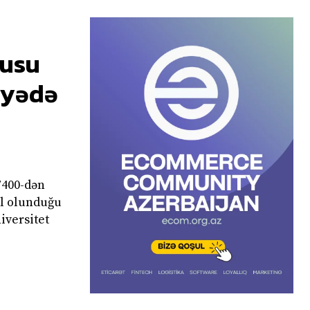
cusu
iyədə
7400-dən
il olunduğu