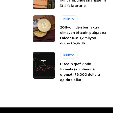
ikinci rübündə sifarişlərini
13,4 faiz artırıb
KRİPTO
2011-ci ildən bəri aktiv
olmayan bitcoin pulqabısı
FalconX-ə 3,2 milyon
dollar köçürdü
KRİPTO
Bitcoin qrafikində
formalaşan nümunə
qiyməti 76.000 dollara
qaldıra bilər