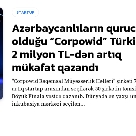
STARTUP
Azərbaycanlıların quru
olduğu “Corpowid” Türk
2 milyon TL-dən artıq
mükafat qazandı
"Corpowid Rəqəmsal Müyəssərlik Həlləri" şirkəti 
artıq startap arasından seçilərək 50 şirkətin təms
Böyük Finala vəsiqə qazanıb. Dünyada ən yaxşı universitet
inkubasiya mərkəzi seçilən...