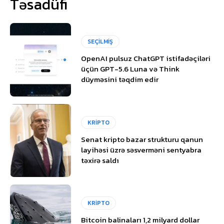
Təsadüfi
SEÇİLMİŞ
OpenAI pulsuz ChatGPT istifadəçiləri
üçün GPT-5.6 Luna və Think
düyməsini təqdim edir
KRİPTO
Senat kripto bazar strukturu qanun
layihəsi üzrə səsverməni sentyabra
təxirə saldı
KRİPTO
Bitcoin balinaları 1,2 milyard dollar