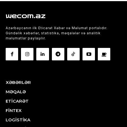
wecom.az
Azərbaycanın ilk Eticarət Xəbər və Məlumat portalıdır.
Gündəlik xəbərlər, statistika, məqalələr və analitik
məlumatlar paylaşılır.
XƏBƏRLƏR
MƏQALƏ
ETİCARƏT
FİNTEX
LOGİSTİKA