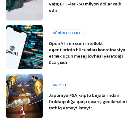
yığır, ETF-lər 750 milyon dollar cəlb
edir
SÜNİ İNTELLEKT
OpenAI-nin süni intellekt
agentlərinin hücumları koordinasiya
etmək üçün mesaj lövhəsi yaratdığı
üzə çıxdı
KRİPTO
Japoniya FSA kripto birjalarından
fırıldaqçılığa qarşı çıxarış gecikmələri
tətbiq etməyi istəyir