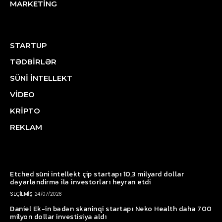
MARKETİNG
STARTUP
TƏDBİRLƏR
SÜNİ İNTELLEKT
VİDEO
KRİPTO
REKLAM
Etched süni intellekt çip startapı 10,3 milyard dollar
dəyərləndirmə ilə investorları heyran etdi
SEÇİLMİŞ
24/07/2026
Daniel Ek-in bədən skaninqi startapı Neko Health daha 700
milyon dollar investisiya aldı