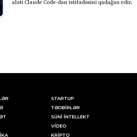
aləti Claude Code-dan istifadəsini qadağan edir.
LƏR
STARTUP
Ə
TƏDBİRLƏR
ƏT
SÜNİ İNTELLEKT
VİDEO
İKA
KRİPTO