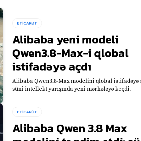
ETİCARƏT
Alibaba yeni modeli
Qwen3.8-Max-i qlobal
istifadəyə açdı
Alibaba Qwen3.8-Max modelini qlobal istifadəyə
süni intellekt yarışında yeni mərhələyə keçdi.
ETİCARƏT
Alibaba Qwen 3.8 Max