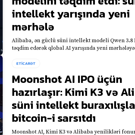
modelini təqdim etdi: sü
intellekt yarışında yeni
mərhələ
Alibaba, ən güclü süni intellekt modeli Qwen 3.8
təqdim edərək qlobal AI yarışında yeni mərhələyə
ETİCARƏT
Moonshot AI IPO üçün
hazırlaşır: Kimi K3 və A
süni intellekt buraxılışla
bitcoin-i sarsıtdı
Moonshot AI, Kimi K3 və Alibaba yenilikləri fonu