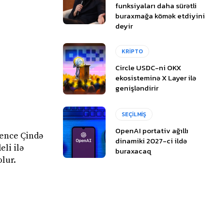
funksiyaları daha sürətli
buraxmağa kömək etdiyini
deyir
ə
KRİPTO
Circle USDC-ni OKX
ekosisteminə X Layer ilə
genişləndirir
SEÇİLMİŞ
OpenAI portativ ağıllı
gence Çində
dinamiki 2027-ci ildə
li ilə
buraxacaq
lur.