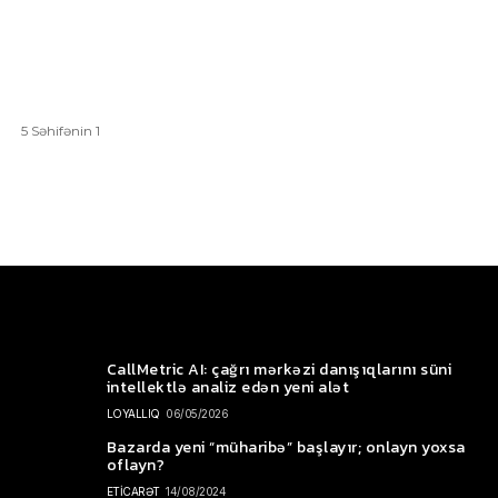
5 Səhifənin 1
CallMetric AI: çağrı mərkəzi danışıqlarını süni
intellektlə analiz edən yeni alət
LOYALLIQ
06/05/2026
Bazarda yeni “müharibə” başlayır; onlayn yoxsa
oflayn?
ETİCARƏT
14/08/2024