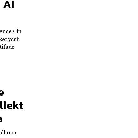
 AI
gence Çin
ət yerli
tifadə
e
llekt
ə
kodlama