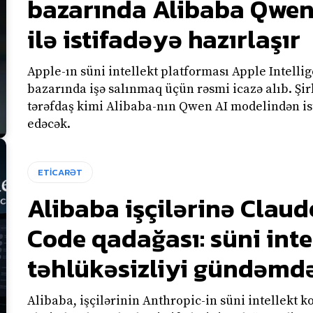
bazarında Alibaba Qwen
ilə istifadəyə hazırlaşır
Apple-ın süni intellekt platforması Apple Intelli
bazarında işə salınmaq üçün rəsmi icazə alıb. Şirk
tərəfdaş kimi Alibaba-nın Qwen AI modelindən is
edəcək.
ETİCARƏT
Alibaba işçilərinə Claud
Code qadağası: süni inte
təhlükəsizliyi gündəmd
Alibaba, işçilərinin Anthropic-in süni intellekt 