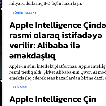
milyard dollarlıq IPO üçün hazırlaşır.
SÜNİ İNTELLEKT
Apple Intelligence Çind
rəsmi olaraq istifadəyə
verilir: Alibaba ilə
əməkdaşlıq
Apple-ın süni intellekt platforması Apple Intelli
rəsmi təsdiq aldı. Şirkət Alibaba-nın Qwen AI mode
əməkdaşlıq edərək əsas bazarlardan birinə daxil o
ETİCARƏT
Apple Intelligence Çin