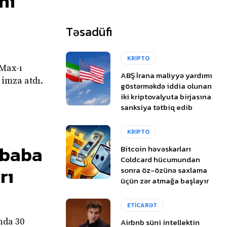
ni
Təsadüfi
KRİPTO
 Max-ı
ABŞ İrana maliyyə yardımı
 imza atdı.
göstərməkdə iddia olunan
iki kriptovalyuta birjasına
sanksiya tətbiq edib
KRİPTO
libaba
Bitcoin həvəskarları
Coldcard hücumundan
rı
sonra öz-özünə saxlama
üçün zər atmağa başlayır
ETİCARƏT
nda 30
Airbnb süni intellektin