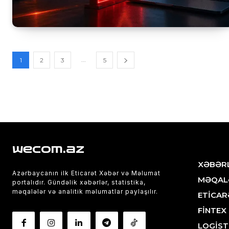
...
1
2
3
5
wecom.az
XƏBƏR
Azərbaycanın ilk Eticarət Xəbər və Məlumat
MƏQAL
portalıdır. Gündəlik xəbərlər, statistika,
məqalələr və analitik məlumatlar paylaşılır.
ETİCAR
FİNTEX
LOGİST