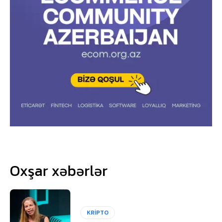
Oxşar xəbərlər
KRİPTO