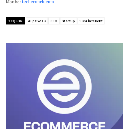
Mənbə:
techcrunch.com
TEQLƏR
AI psixozu
CEO
startup
Süni İntellekt