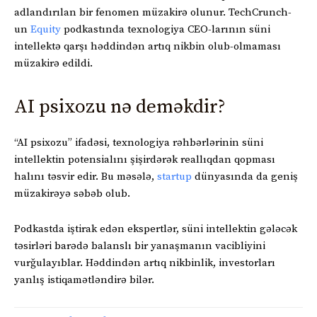
adlandırılan bir fenomen müzakirə olunur. TechCrunch-
un
Equity
podkastında texnologiya CEO-larının süni
intellektə qarşı həddindən artıq nikbin olub-olmaması
müzakirə edildi.
AI psixozu nə deməkdir?
“AI psixozu” ifadəsi, texnologiya rəhbərlərinin süni
intellektin potensialını şişirdərək reallıqdan qopması
halını təsvir edir. Bu məsələ,
startup
dünyasında da geniş
müzakirəyə səbəb olub.
Podkastda iştirak edən ekspertlər, süni intellektin gələcək
təsirləri barədə balanslı bir yanaşmanın vacibliyini
vurğulayıblar. Həddindən artıq nikbinlik, investorları
yanlış istiqamətləndirə bilər.