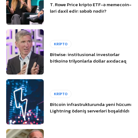
T. Rowe Price kripto ETF-ə memecoin-
ləri daxil edir: səbəb nədir?
KRİPTO
Bitwise: institusional investorlar
bitkoinə trilyonlarla dollar axıdacaq
KRİPTO
Bitcoin infrastrukturunda yeni hücum:
Lightning ödəniş serverləri boşaldıldı