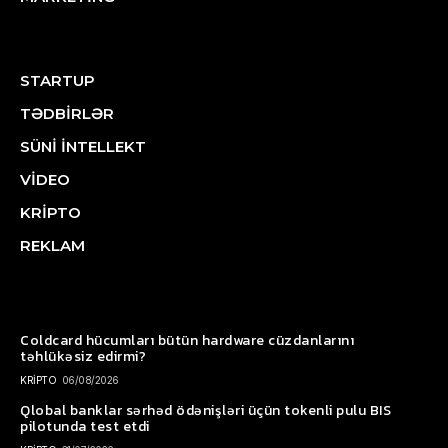
STARTUP
TƏDBİRLƏR
SÜNİ İNTELLEKT
VİDEO
KRİPTO
REKLAM
Coldcard hücumları bütün hardware cüzdanlarını
təhlükəsiz edirmi?
KRİPTO
06/08/2026
Qlobal banklar sərhəd ödənişləri üçün tokenli pulu BIS
pilotunda test etdi