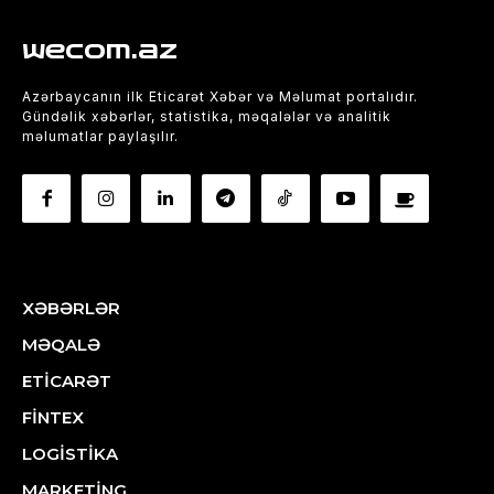
wecom.az
Azərbaycanın ilk Eticarət Xəbər və Məlumat portalıdır.
Gündəlik xəbərlər, statistika, məqalələr və analitik
məlumatlar paylaşılır.
XƏBƏRLƏR
MƏQALƏ
ETİCARƏT
FİNTEX
LOGİSTİKA
MARKETİNG