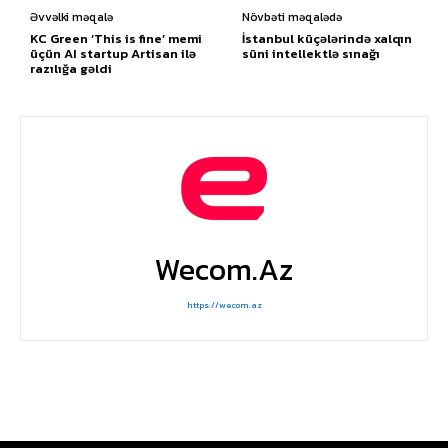
Əvvəlki məqalə
Növbəti məqalədə
KC Green ‘This is fine’ memi
İstanbul küçələrində xalqın
üçün AI startup Artisan ilə
süni intellektlə sınağı
razılığa gəldi
Wecom.az
https://wecom.az