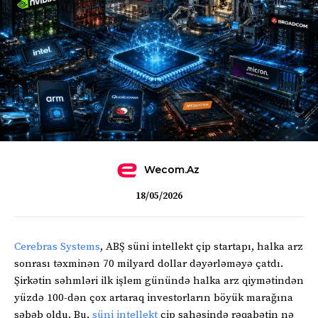
Wecom.az
18/05/2026
Cerebras Systems
, ABŞ süni intellekt çip startapı, halka arz
sonrası təxminən 70 milyard dollar dəyərləməyə çatdı.
Şirkətin səhmləri ilk işlem günündə halka arz qiymətindən
yüzdə 100-dən çox artaraq investorların böyük marağına
səbəb oldu. Bu,
süni intellekt
çip sahəsində rəqabətin nə