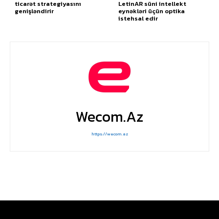
ticarət strategiyasını
LetinAR süni intellekt
genişləndirir
eynəkləri üçün optika
istehsal edir
Wecom.az
https://wecom.az