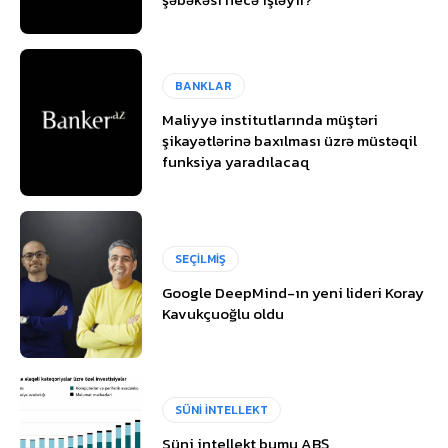
BANKLAR
Maliyyə institutlarında müştəri
şikayətlərinə baxılması üzrə müstəqil
funksiya yaradılacaq
SEÇİLMİŞ
Google DeepMind-ın yeni lideri Koray
Kavukçuoğlu oldu
SÜNİ İNTELLEKT
Süni intellekt bumu ABŞ