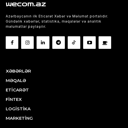
wecom.az
Azərbaycanın ilk Eticarət Xəbər və Məlumat portalıdır.
Gündəlik xəbərlər, statistika, məqalələr və analitik
məlumatlar paylaşılır.
XƏBƏRLƏR
MƏQALƏ
ETİCARƏT
FİNTEX
LOGİSTİKA
MARKETİNG