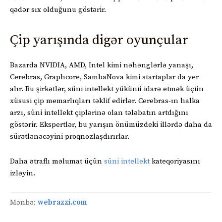
qədər sıx olduğunu göstərir.
Çip yarışında digər oyunçular
Bazarda NVIDIA, AMD, Intel kimi nəhənglərlə yanaşı,
Cerebras, Graphcore, SambaNova kimi startaplar da yer
alır. Bu şirkətlər, süni intellekt yükünü idarə etmək üçün
xüsusi çip memarlıqları təklif edirlər. Cerebras-ın halka
arzı, süni intellekt çiplərinə olan tələbatın artdığını
göstərir. Ekspertlər, bu yarışın önümüzdeki illərdə daha da
sürətlənəcəyini proqnozlaşdırırlar.
Daha ətraflı məlumat üçün
süni intellekt
kateqoriyasını
izləyin.
Mənbə:
webrazzi.com