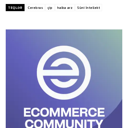
TEQLƏR
Cerebras
çip
halka arz
Süni İntellekt