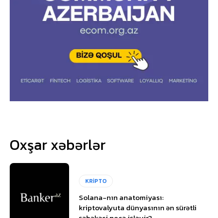
Oxşar xəbərlər
KRİPTO
Solana-nın anatomiyası:
kriptovalyuta dünyasının ən sürətli
şəbəkəsi necə işləyir?