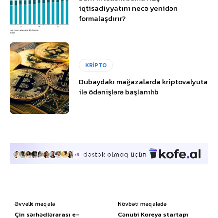
iqtisadiyyatını necə yenidən
formalaşdırır?
KRİPTO
Dubaydakı mağazalarda kriptovalyuta
ilə ödənişlərə başlanılıb
Əvvəlki məqalə
Növbəti məqalədə
Çin sərhədlərarası e-
Cənubi Koreya startapı