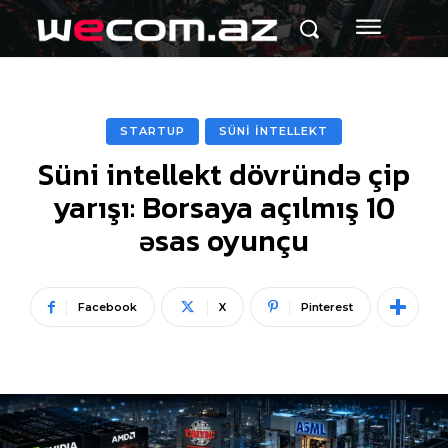
STARTUP
SÜNİ İNTELLEKT
Süni intellekt dövründə çip
yarışı: Borsaya açılmış 10
əsas oyunçu
Facebook
X
Pinterest