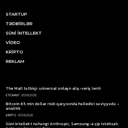
STARTUP
TƏDBİRLƏR
SÜNİ İNTELLEKT
VİDEO
KRİPTO
REKLAM
The Mall tətbiqi: universal onlayn alış-veriş lenti
ETİCARƏT
01/06/2026
Bitcoin 65 min dollar riski qarşısında həlledici səviyyədə –
analitik
KRİPTO
01/06/2026
Süni intellekt nəhəngi Anthropic, Samsung-a çip istehsalı