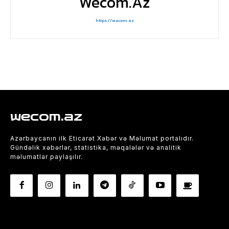
Wecom.az
https://wecom.az
wecom.az
Azərbaycanın ilk Eticarət Xəbər və Məlumat portalıdır.
Gündəlik xəbərlər, statistika, məqalələr və analitik
məlumatlar paylaşılır.