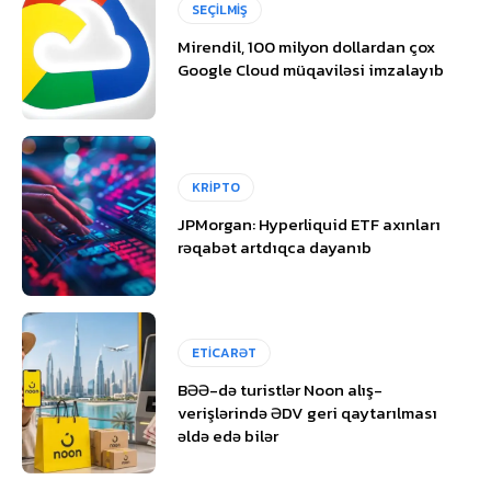
SEÇİLMİŞ
Mirendil, 100 milyon dollardan çox
Google Cloud müqaviləsi imzalayıb
KRİPTO
JPMorgan: Hyperliquid ETF axınları
rəqabət artdıqca dayanıb
ETİCARƏT
BƏƏ-də turistlər Noon alış-
verişlərində ƏDV geri qaytarılması
əldə edə bilər