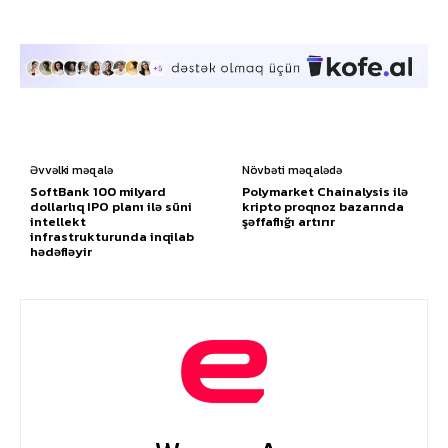
Əvvəlki məqalə
Növbəti məqalədə
SoftBank 100 milyard
Polymarket Chainalysis ilə
dollarlıq IPO planı ilə süni
kripto proqnoz bazarında
intellekt
şəffaflığı artırır
infrastrukturunda inqilab
hədəfləyir