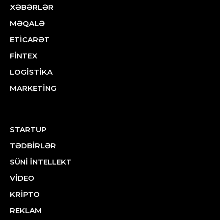
XƏBƏRLƏR
MƏQALƏ
ETİCARƏT
FİNTEX
LOGİSTİKA
MARKETİNG
STARTUP
TƏDBİRLƏR
SÜNİ İNTELLEKT
VİDEO
KRİPTO
REKLAM