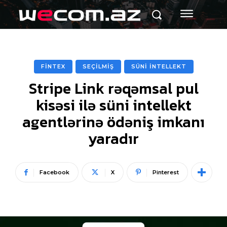
FİNTEX
SEÇİLMİŞ
SÜNİ İNTELLEKT
Stripe Link rəqəmsal pul
kisəsi ilə süni intellekt
agentlərinə ödəniş imkanı
yaradır
Facebook
X
Pinterest