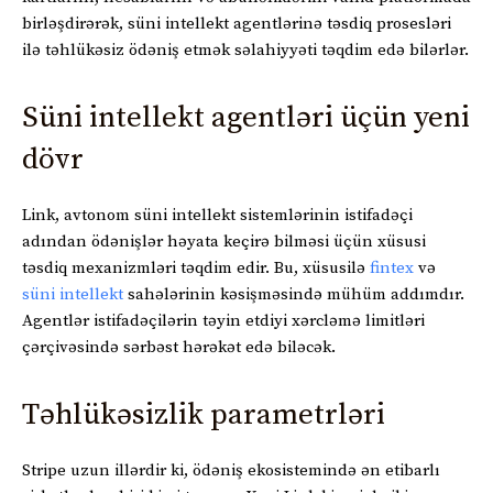
birləşdirərək, süni intellekt agentlərinə təsdiq prosesləri
ilə təhlükəsiz ödəniş etmək səlahiyyəti təqdim edə bilərlər.
Süni intellekt agentləri üçün yeni
dövr
Link, avtonom süni intellekt sistemlərinin istifadəçi
adından ödənişlər həyata keçirə bilməsi üçün xüsusi
təsdiq mexanizmləri təqdim edir. Bu, xüsusilə
fintex
və
süni intellekt
sahələrinin kəsişməsində mühüm addımdır.
Agentlər istifadəçilərin təyin etdiyi xərcləmə limitləri
çərçivəsində sərbəst hərəkət edə biləcək.
Təhlükəsizlik parametrləri
Stripe uzun illərdir ki, ödəniş ekosistemində ən etibarlı