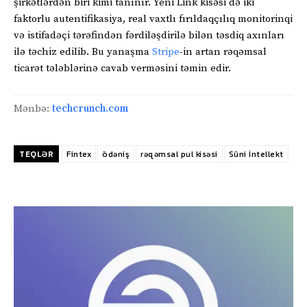
şirkətlərdən biri kimi tanınır. Yeni Link kisəsi də iki
faktorlu autentifikasiya, real vaxtlı fırıldaqçılıq monitorinqi
və istifadəçi tərəfindən fərdiləşdirilə bilən təsdiq axınları
ilə təchiz edilib. Bu yanaşma
Stripe
-in artan rəqəmsal
ticarət tələblərinə cavab verməsini təmin edir.
Mənbə:
techcrunch.com
TEQLƏR
Fintex
ödəniş
rəqəmsal pul kisəsi
Süni İntellekt