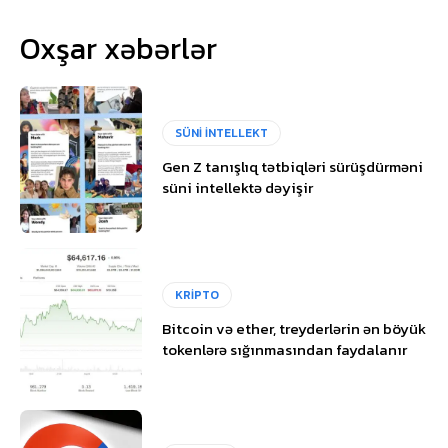
Oxşar xəbərlər
SÜNİ İNTELLEKT
Gen Z tanışlıq tətbiqləri sürüşdürməni
süni intellektə dəyişir
KRİPTO
Bitcoin və ether, treyderlərin ən böyük
tokenlərə sığınmasından faydalanır