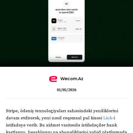
Wecom.az
01/05/2026
Stripe, ödəniş texnologiyaları sahəsindəki yeniliklərini
davam etdirərək, yeni nəsil rəqəmsal pul kisəsi
Link
-i
istifadəyə verib. Bu xidmət vasitəsilə istifadəçilər bank
kartlarını, hesablarını və abunəliklərini vahid platformada