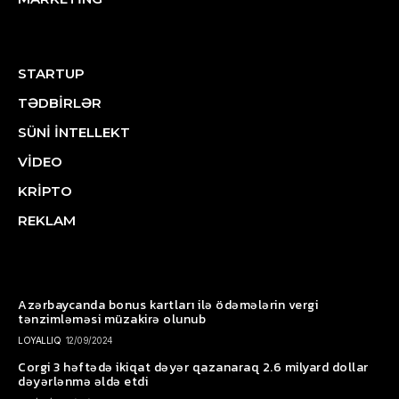
STARTUP
TƏDBİRLƏR
SÜNİ İNTELLEKT
VİDEO
KRİPTO
REKLAM
Azərbaycanda bonus kartları ilə ödəmələrin vergi
tənzimləməsi müzakirə olunub
LOYALLIQ
12/09/2024
Corgi 3 həftədə ikiqat dəyər qazanaraq 2.6 milyard dollar
dəyərlənmə əldə etdi