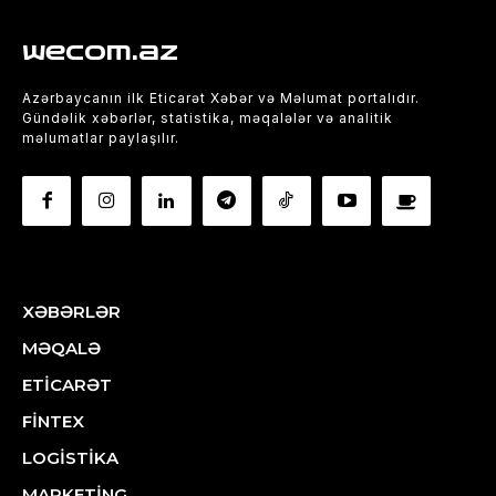
wecom.az
Azərbaycanın ilk Eticarət Xəbər və Məlumat portalıdır.
Gündəlik xəbərlər, statistika, məqalələr və analitik
məlumatlar paylaşılır.
XƏBƏRLƏR
MƏQALƏ
ETİCARƏT
FİNTEX
LOGİSTİKA
MARKETİNG