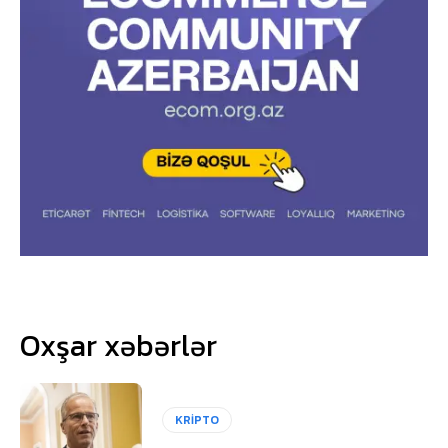
Oxşar xəbərlər
KRİPTO