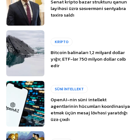
Senat kripto bazar strukturu qanun
layihəsi üzrə səsverməni sentyabra
təxirə saldı
KRİPTO
Bitcoin balinaları 1,2 milyard dollar
yığır, ETF-lər 750 milyon dollar cəlb
edir
SÜNİ İNTELLEKT
OpenAI-nin süni intellekt
agentlərinin hücumları koordinasiya
etmək üçün mesaj lövhəsi yaratdığı
üzə çıxdı