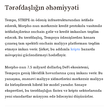
Tərəfdaşlığın əhəmiyyəti
Tempo, STRIPE-in ödəniş infrastrukturundan istifadə
edərək, Morpho-nun mərkəzsiz kredit protokolu vasitəsilə
istifadəçilərinə onchain gəlir və kredit imkanları təqdim
edəcək. Bu tərəfdaşlıq, Tempoya ödənişlərdən kənara
çıxaraq tam spektrli onchain maliyyə platforması təqdim
etməyə imkan verir. Şirkət, bu addımla
kripto
bazarda
mövqeyini gücləndirməyi hədəfləyir.
Morpho-nun 7.5 milyard dollarlıq DeFi ekosistemi,
Tempoya geniş likvidlik hovuzlarına çıxış imkanı verir. Bu
yanaşma, ənənəvi maliyyə xidmətlərini mərkəzsiz maliyyə
ilə birləşdirərək hibrid bir model yaradır. Sənaye
ekspertləri, bu tərəfdaşlığın fintex və kripto sektorlarında
yeni standartlar müəyyən edə biləcəyini düşünürlər.