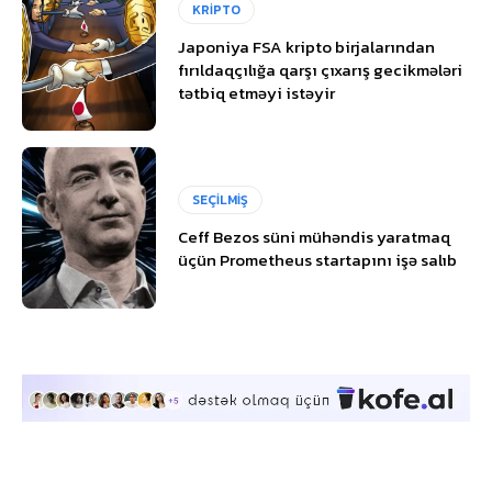
KRİPTO
Japoniya FSA kripto birjalarından
fırıldaqçılığa qarşı çıxarış gecikmələri
tətbiq etməyi istəyir
SEÇİLMİŞ
Ceff Bezos süni mühəndis yaratmaq
üçün Prometheus startapını işə salıb