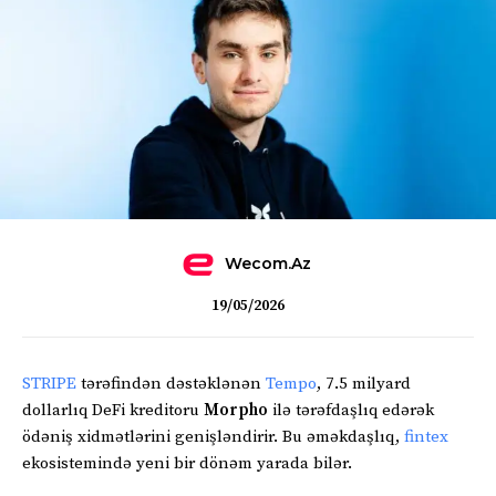
Wecom.az
19/05/2026
STRIPE
tərəfindən dəstəklənən
Tempo
, 7.5 milyard
dollarlıq DeFi kreditoru
Morpho
ilə tərəfdaşlıq edərək
ödəniş xidmətlərini genişləndirir. Bu əməkdaşlıq,
fintex
ekosistemində yeni bir dönəm yarada bilər.