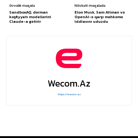
Əvvəlki məqalə
Növbəti məqalədə
SandboxAQ, dərman
Elon Musk, Sam Altman və
kəşfiyyatı modellərini
OpenAI-ə qarşı məhkəmə
Claude-a gətirir
iddiasını uduzdu
Wecom.az
https://wecom.az