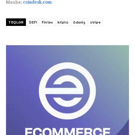
Mənbə:
coindesk.com
TEQLƏR
DEFI
Fintex
kripto
ödəniş
stripe