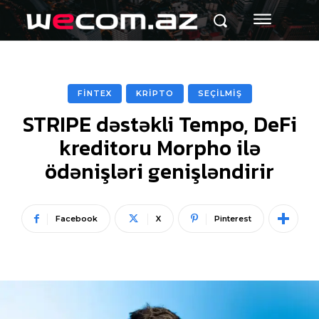
FİNTEX
KRİPTO
SEÇİLMİŞ
STRIPE dəstəkli Tempo, DeFi
kreditoru Morpho ilə
ödənişləri genişləndirir
Facebook
X
Pinterest