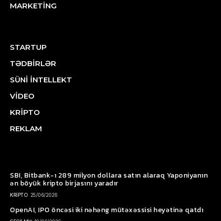
MARKETİNG
STARTUP
TƏDBİRLƏR
SÜNİ İNTELLEKT
VİDEO
KRİPTO
REKLAM
SBI, Bitbank-ı 289 milyon dollara satın alaraq Yaponiyanın
ən böyük kripto birjasını yaradır
KRİPTO
25/06/2026
OpenAI, IPO öncəsi iki nəhəng mütəxəssisi heyətinə qatdı