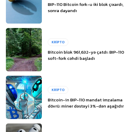
BIP-110 Bitcoin fork-u iki blok çıxardı,
sonra dayandı
KRİPTO
Bitcoin blok 961,632-yə çatdı: BIP-110
soft-fork cəhdi başladı
KRİPTO
Bitcoin-in BIP-110 mandat imzalama
dövrü: miner dəstəyi 3%-dən aşağıdır