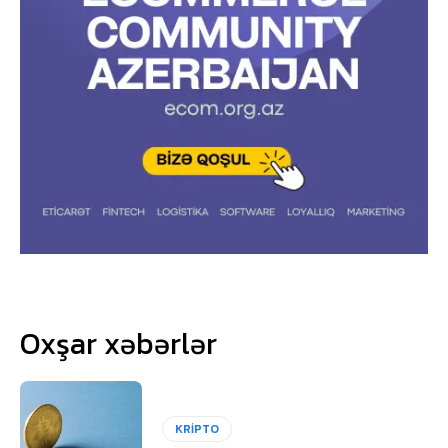
Oxşar xəbərlər
KRİPTO