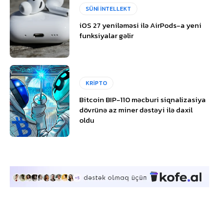
SÜNİ İNTELLEKT
iOS 27 yeniləməsi ilə AirPods-a yeni
funksiyalar gəlir
KRİPTO
Bitcoin BIP-110 məcburi siqnalizasiya
dövrünə az miner dəstəyi ilə daxil
oldu