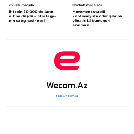
Əvvəlki məqalə
Növbəti məqalədə
Bitcoin 70.000 dolların
Movement stabili
altına düşdü – Strategy-
kriptovalyuta ödənişlərinə
nin satışı təsir etdi
yönəlir: L2 bumunun
azalması
Wecom.az
https://wecom.az