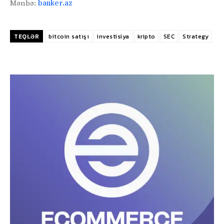
Mənbə:
banker.az
TEQLƏR
bitcoin satışı
investisiya
kripto
SEC
Strategy