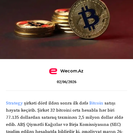
Wecom.az
02/06/2026
Strategy
şirkəti dörd ildən sonra ilk dəfə
Bitcoin
satışı
həyata keçirib. Şirkət 32 bitcoini orta hesabla hər biri
77.135 dollardan sataraq təxminən 2,5 milyon dollar əldə
edib. ABŞ Qiymətli Kağızlar və Birja Komissiyasına (SEC)
təqdim edilən hesabatda bildirilir ki, əməliyyat mayın 26-