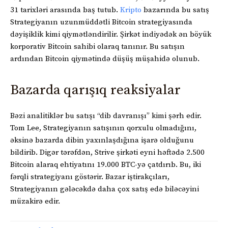
31 tarixləri arasında baş tutub.
Kripto
bazarında bu satış
Strategiyanın uzunmüddətli Bitcoin strategiyasında
dəyişiklik kimi qiymətləndirilir. Şirkət indiyədək ən böyük
korporativ Bitcoin sahibi olaraq tanınır. Bu satışın
ardından Bitcoin qiymətində düşüş müşahidə olunub.
Bazarda qarışıq reaksiyalar
Bəzi analitiklər bu satışı “dib davranışı” kimi şərh edir.
Tom Lee, Strategiyanın satışının qorxulu olmadığını,
əksinə bazarda dibin yaxınlaşdığına işarə olduğunu
bildirib. Digər tərəfdən, Strive şirkəti eyni həftədə 2.500
Bitcoin alaraq ehtiyatını 19.000 BTC-yə çatdırıb. Bu, iki
fərqli strategiyanı göstərir. Bazar iştirakçıları,
Strategiyanın gələcəkdə daha çox satış edə biləcəyini
müzakirə edir.