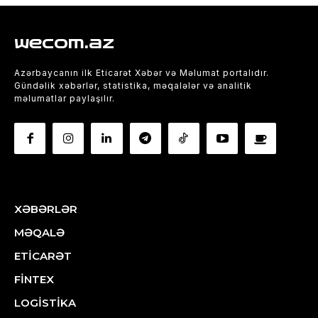
wecom.az
Azərbaycanın ilk Eticarət Xəbər və Məlumat portalıdır.
Gündəlik xəbərlər, statistika, məqalələr və analitik
məlumatlar paylaşılır.
XƏBƏRLƏR
MƏQALƏ
ETİCARƏT
FİNTEX
LOGİSTİKA