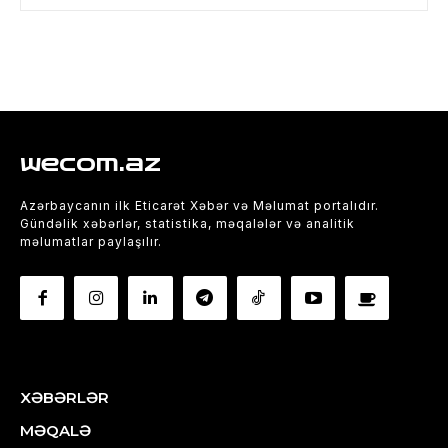
wecom.az
Azərbaycanın ilk Eticarət Xəbər və Məlumat portalıdır.
Gündəlik xəbərlər, statistika, məqalələr və analitik
məlumatlar paylaşılır.
XƏBƏRLƏR
MƏQALƏ