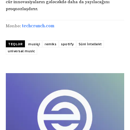
cür innovasiyaların gələcəkdə daha da yayılacağını
proqnozlaşdırır.
Mənbə:
techcrunch.com
TEQLƏR
musiqi
remiks
spotify
Süni İntellekt
universal music