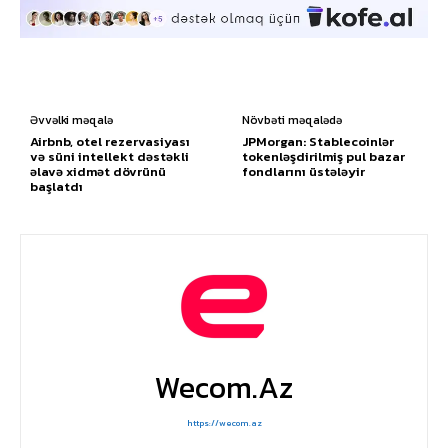
Əvvəlki məqalə
Növbəti məqalədə
Airbnb, otel rezervasiyası
JPMorgan: Stablecoinlər
və süni intellekt dəstəkli
tokenləşdirilmiş pul bazar
əlavə xidmət dövrünü
fondlarını üstələyir
başlatdı
Wecom.az
https://wecom.az