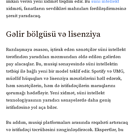
imkan verən yeni xidmət təqdim edir. Bu
süni intellekt
xidməti, fanatların sevdikləri mahnıları fərdiləşdirməsinə
şərait yaradacaq.
Gəlir bölgüsü və lisenziya
Razılaşmaya əsasən, iştirak edən sənətçilər süni intellekt
tərəfindən yaradılan məzmundan əldə edilən gəlirdən
pay alacaqlar. Bu, musiqi sənayesində süni intellektin
tətbiqi ilə bağlı yeni bir model təklif edir. Spotify və UMG,
müəllif hüquqları və lisenziya məsələlərini həll edərək,
həm sənətçilərin, həm də istifadəçilərin maraqlarını
qorumağı hədəfləyir. Yeni xidmət, süni intellekt
texnologiyasının yaradıcı sənayelərdə daha geniş
istifadəsinə yol aça bilər.
Bu addım, musiqi platformaları arasında rəqabəti artıracaq
və istifadəçi təcrübəsini zənginləşdirəcək. Ekspertlər, bu