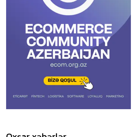
Oxşar xəbərlər