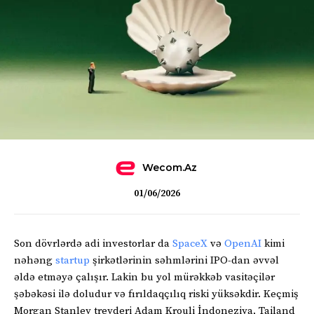
Wecom.az
01/06/2026
Son dövrlərdə adi investorlar da
SpaceX
və
OpenAI
kimi
nəhəng
startup
şirkətlərinin səhmlərini IPO-dan əvvəl
əldə etməyə çalışır. Lakin bu yol mürəkkəb vasitəçilər
şəbəkəsi ilə doludur və fırıldaqçılıq riski yüksəkdir. Keçmiş
Morgan Stanley treyderi Adam Krouli İndoneziya, Tailand