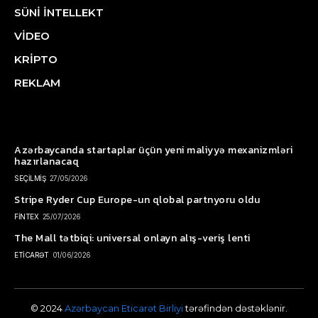
SÜNİ İNTELLEKT
VİDEO
KRİPTO
REKLAM
Azərbaycanda startaplar üçün yeni maliyyə mexanizmləri
hazırlanacaq
SEÇİLMİŞ
27/05/2026
Stripe Ryder Cup Europe-un qlobal partnyoru oldu
FİNTEX
25/07/2026
The Mall tətbiqi: universal onlayn alış-veriş lenti
ETİCARƏT
01/06/2026
© 2024
Azərbaycan Eticarət Birliyi
tərəfindən dəstəklənir.