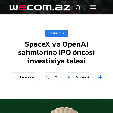
STARTUP
SpaceX və OpenAI
səhmlərinə IPO öncəsi
investisiya tələsi
Facebook
X
Pinterest