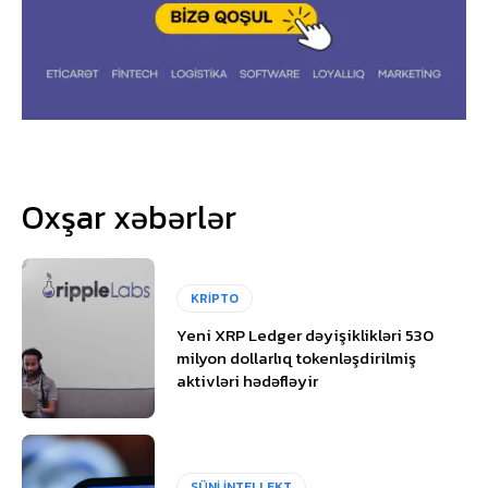
Oxşar xəbərlər
KRİPTO
Yeni XRP Ledger dəyişiklikləri 530
milyon dollarlıq tokenləşdirilmiş
aktivləri hədəfləyir
SÜNİ İNTELLEKT