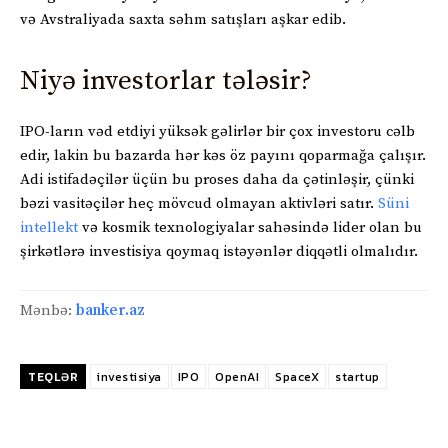
və Avstraliyada saxta səhm satışları aşkar edib.
Niyə investorlar tələsir?
IPO-ların vəd etdiyi yüksək gəlirlər bir çox investoru cəlb
edir, lakin bu bazarda hər kəs öz payını qoparmağa çalışır.
Adi istifadəçilər üçün bu proses daha da çətinləşir, çünki
bəzi vasitəçilər heç mövcud olmayan aktivləri satır.
Süni
intellekt
və kosmik texnologiyalar sahəsində lider olan bu
şirkətlərə investisiya qoymaq istəyənlər diqqətli olmalıdır.
Mənbə:
banker.az
TEQLƏR
investisiya
IPO
OpenAI
SpaceX
startup