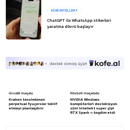
SÜNİ İNTELLEKT
ChatGPT ilə WhatsApp stikerləri
yaratma dövrü başlayır
Əvvəlki məqalə
Növbəti məqalədə
Kraken tənzimlənən
NVIDIA Windows
perpetual fyuçerslər təklif
kompüterləri dəstəkləyən
etməyi planlaşdırır
süni intellekt super çipi
RTX Spark-ı təqdim etdi