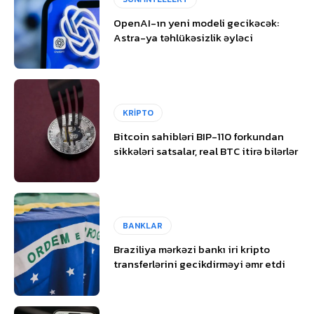
OpenAI-ın yeni modeli gecikəcək:
Astra-ya təhlükəsizlik əyləci
KRİPTO
Bitcoin sahibləri BIP-110 forkundan
sikkələri satsalar, real BTC itirə bilərlər
BANKLAR
Braziliya mərkəzi bankı iri kripto
transferlərini gecikdirməyi əmr etdi