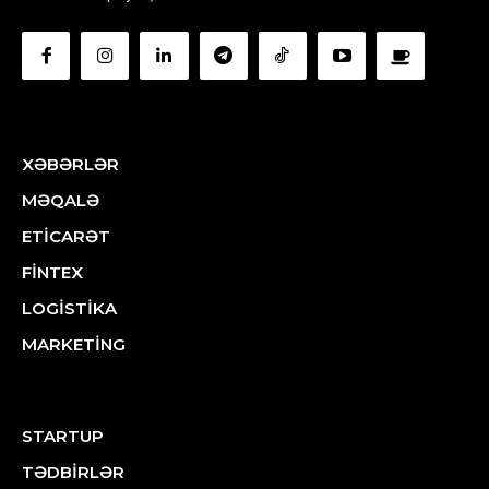
XƏBƏRLƏR
MƏQALƏ
ETİCARƏT
FİNTEX
LOGİSTİKA
MARKETİNG
STARTUP
TƏDBİRLƏR