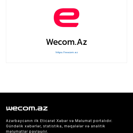
Wecom.az
https://wecom.az
wecom.az
Azərbaycanın ilk Eticarət Xəbər və Məlumat portalıdır.
Gündəlik xəbərlər, statistika, məqalələr və analitik
məlumatlar paylaşılır.