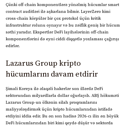
Çünki off-chain komponentlərə yönəlmiş hücumlar smart
contract auditləri ilə aşkarlana bilmir. LayerZero kimi
cross-chain körpülər bir çox protokol üçün kritik
infrastruktur rolunu oynayır və bu zəiflik geniş bir hücum
səthi yaradır. Ekspertlər DeFi layihələrinin off-chain
komponentlərini də eyni ciddi diqqətlə yoxlaması çağırışı
edirlər.
Lazarus Group kripto
hücumlarını davam etdirir
Şimali Koreya ilə əlaqəli hakerlər son illərdə DeFi
sektorundan milyardlarla dollar oğurlayıb. ABŞ hökuməti
Lazarus Group-un ölkənin silah proqramlarını
maliyyələşdirmək üçün kripto hücumlarından istifadə
etdiyini iddia edir. Bu ən son hadisə 2026-cı ilin ən böyük
DeFi hücumlarından biri kimi qeydə düşür və sektorda