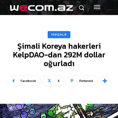
MƏQALƏ
Şimali Koreya hakerleri
KelpDAO-dan 292M dollar
oğurladı
Facebook
X
Pinterest