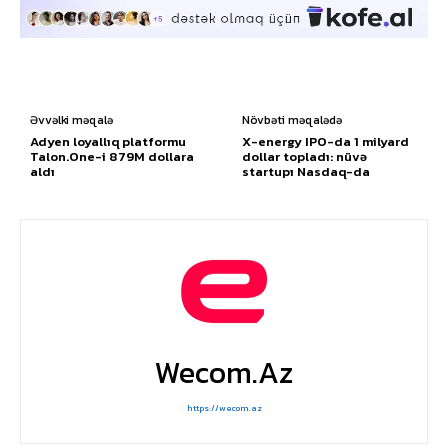
Əvvəlki məqalə
Növbəti məqalədə
Adyen loyallıq platformu
X-energy IPO-da 1 milyard
Talon.One-i 879M dollara
dollar topladı: nüvə
aldı
startupı Nasdaq-da
Wecom.az
https://wecom.az