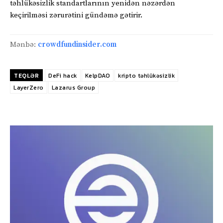
təhlükəsizlik standartlarının yenidən nəzərdən
keçirilməsi zərurətini gündəmə gətirir.
Mənbə:
crowdfundinsider.com
TEQLƏR
DeFi hack
KelpDAO
kripto təhlükəsizlik
LayerZero
Lazarus Group