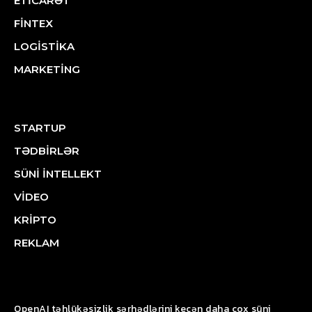
ETİCARƏT
FİNTEX
LOGİSTİKA
MARKETİNG
STARTUP
TƏDBİRLƏR
SÜNİ İNTELLEKT
VİDEO
KRİPTO
REKLAM
OpenAI təhlükəsizlik sərhədlərini keçən daha çox süni