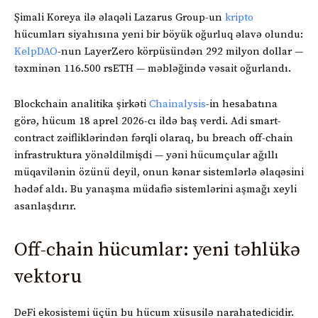
Şimali Koreya ilə əlaqəli Lazarus Group-un
kripto
hücumları siyahısına yeni bir böyük oğurluq əlavə olundu:
KelpDAO
-nun LayerZero körpüsündən 292 milyon dollar —
təxminən 116.500 rsETH — məbləğində vəsait oğurlandı.
Blockchain analitika şirkəti
Chainalysis
-in hesabatına
görə, hücum 18 aprel 2026-cı ildə baş verdi. Adi smart-
contract zəifliklərindən fərqli olaraq, bu breach off-chain
infrastruktura yönəldilmişdi — yəni hücumçular ağıllı
müqavilənin özünü deyil, onun kənar sistemlərlə əlaqəsini
hədəf aldı. Bu yanaşma müdafiə sistemlərini aşmağı xeyli
asanlaşdırır.
Off-chain hücumlar: yeni təhlükə
vektoru
DeFi ekosistemi üçün bu hücum xüsusilə narahatedicidir.