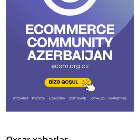
Oxşar xəbərlər