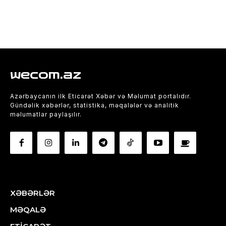
wecom.az
Azərbaycanın ilk Eticarət Xəbər və Məlumat portalıdır.
Gündəlik xəbərlər, statistika, məqalələr və analitik
məlumatlar paylaşılır.
XƏBƏRLƏR
MƏQALƏ