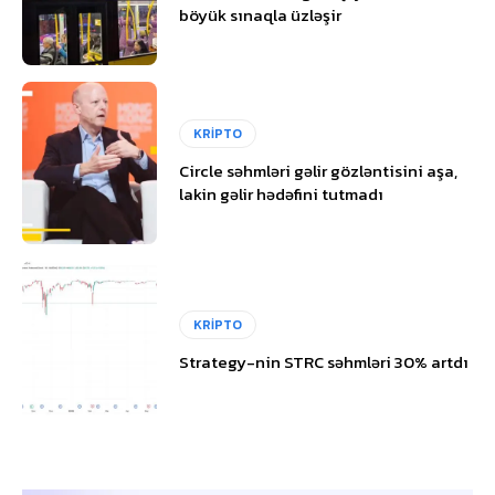
böyük sınaqla üzləşir
KRİPTO
Circle səhmləri gəlir gözləntisini aşa,
lakin gəlir hədəfini tutmadı
KRİPTO
Strategy-nin STRC səhmləri 30% artdı