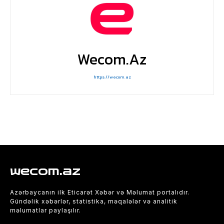
Wecom.az
https://wecom.az
wecom.az
Azərbaycanın ilk Eticarət Xəbər və Məlumat portalıdır.
Gündəlik xəbərlər, statistika, məqalələr və analitik
məlumatlar paylaşılır.