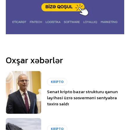
Oxşar xəbərlər
KRİPTO
Senat kripto bazar strukturu qanun
layihəsi üzrə səsverməni sentyabra
təxirə saldı
KRİPTO