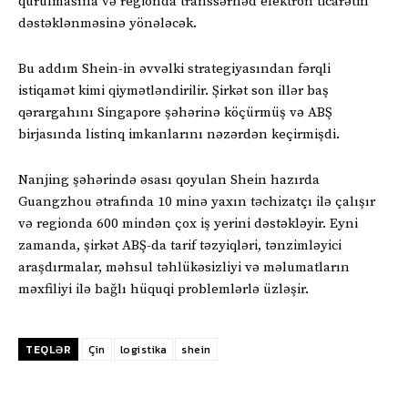
qurulmasına və regionda transsərhəd elektron ticarətin
dəstəklənməsinə yönələcək.
Bu addım Shein-in əvvəlki strategiyasından fərqli
istiqamət kimi qiymətləndirilir. Şirkət son illər baş
qərargahını Singapore şəhərinə köçürmüş və ABŞ
birjasında listinq imkanlarını nəzərdən keçirmişdi.
Nanjing şəhərində əsası qoyulan Shein hazırda
Guangzhou ətrafında 10 minə yaxın təchizatçı ilə çalışır
və regionda 600 mindən çox iş yerini dəstəkləyir. Eyni
zamanda, şirkət ABŞ-da tarif təzyiqləri, tənzimləyici
araşdırmalar, məhsul təhlükəsizliyi və məlumatların
məxfiliyi ilə bağlı hüquqi problemlərlə üzləşir.
TEQLƏR
Çin
logistika
shein