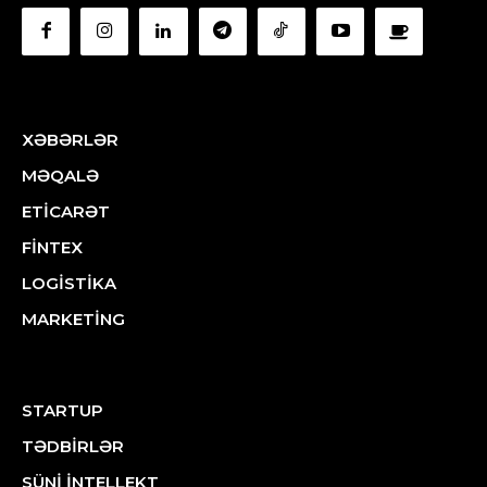
XƏBƏRLƏR
MƏQALƏ
ETİCARƏT
FİNTEX
LOGİSTİKA
MARKETİNG
STARTUP
TƏDBİRLƏR
SÜNİ İNTELLEKT