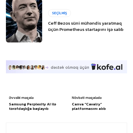
SEÇİLMİŞ
Ceff Bezos süni mühəndis yaratmaq
üçün Prometheus startapını işə salıb
Əvvəlki məqalə
Növbəti məqalədə
Samsung Perplexity AI ilə
Canva “Cavalry”
tərəfdaşlığa başlayıb
platformasını alıb