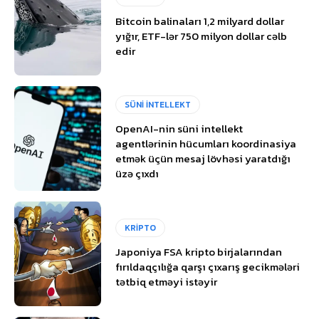
Bitcoin balinaları 1,2 milyard dollar
yığır, ETF-lər 750 milyon dollar cəlb
edir
SÜNİ İNTELLEKT
OpenAI-nin süni intellekt
agentlərinin hücumları koordinasiya
etmək üçün mesaj lövhəsi yaratdığı
üzə çıxdı
KRİPTO
Japoniya FSA kripto birjalarından
fırıldaqçılığa qarşı çıxarış gecikmələri
tətbiq etməyi istəyir