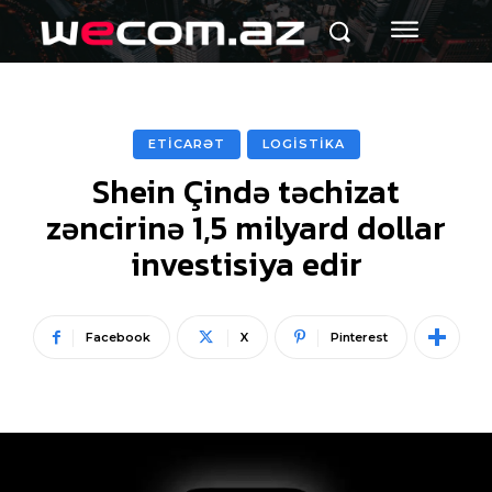
ETİCARƏT
LOGİSTİKA
Shein Çində təchizat
zəncirinə 1,5 milyard dollar
investisiya edir
Facebook
X
Pinterest