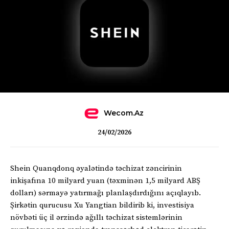
Wecom.az
24/02/2026
Shein Quanqdonq əyalətində təchizat zəncirinin
inkişafına 10 milyard yuan (təxminən 1,5 milyard ABŞ
dolları) sərmayə yatırmağı planlaşdırdığını açıqlayıb.
Şirkətin qurucusu Xu Yangtian bildirib ki, investisiya
növbəti üç il ərzində ağıllı təchizat sistemlərinin