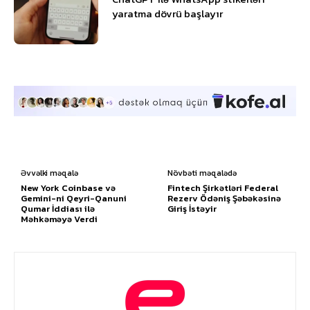
yaratma dövrü başlayır
Əvvəlki məqalə
Növbəti məqalədə
New York Coinbase və
Fintech Şirkətləri Federal
Gemini-ni Qeyri-Qanuni
Rezerv Ödəniş Şəbəkəsinə
Qumar İddiası ilə
Giriş İstəyir
Məhkəməyə Verdi