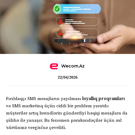
Wecom.az
22/04/2026
Fırıldaqçı SMS mesajların yayılması
loyallıq proqramları
və SMS marketinq üçün ciddi bir problem yaratdı:
müştərilər artıq brendlərin göndərdiyi həqiqi mesajlara da
şübhə ilə yanaşır. Bu fenomen pərakəndəçilər üçün əsl
‘sürtünmə vergisi’nə çevrildi.