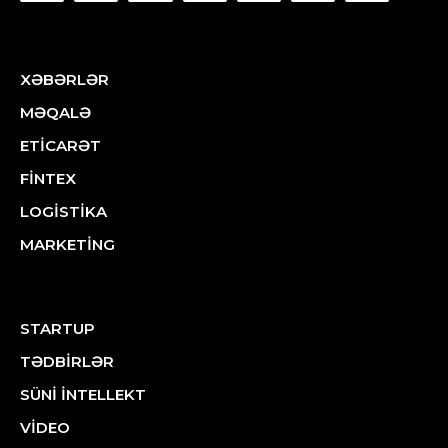
XƏBƏRLƏR
MƏQALƏ
ETİCARƏT
FİNTEX
LOGİSTİKA
MARKETİNG
STARTUP
TƏDBİRLƏR
SÜNİ İNTELLEKT
VİDEO