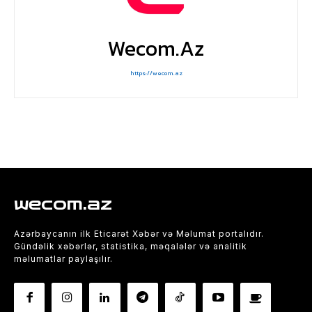
Wecom.az
https://wecom.az
wecom.az
Azərbaycanın ilk Eticarət Xəbər və Məlumat portalıdır.
Gündəlik xəbərlər, statistika, məqalələr və analitik
məlumatlar paylaşılır.