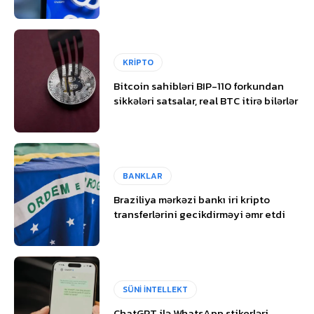
KRİPTO
Bitcoin sahibləri BIP-110 forkundan
sikkələri satsalar, real BTC itirə bilərlər
BANKLAR
Braziliya mərkəzi bankı iri kripto
transferlərini gecikdirməyi əmr etdi
SÜNİ İNTELLEKT
ChatGPT ilə WhatsApp stikerləri