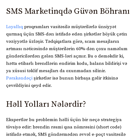
SMS Marketinqdə Güvən Böhranı
Loyallıq
proqramları vasitəsilə müştərilərlə ünsiyyət
qurmaq üçün SMS-dən istifadə edən şirkətlər böyük çətin
vəziyyətlə üzləşir. Tədqiqatlara görə, scam mesajların
artması nəticəsində müştərilərin 60%-dən çoxu naməlum
göndəricilərdən gələn SMS-ləri açmır. Bu o deməkdir ki,
hətta etibarlı brendlərin endirim kodu, balans bildirişi və
ya xüsusi təklif mesajları da oxunmadan silinir.
Pərakəndəçi
şirkətlər isə bunun birbaşa gəlir itkisinə
çevrildiyini qeyd edir.
Həll Yolları Nələrdir?
Ekspertlər bu problemin həlli üçün bir neçə strategiya
tövsiyə edir: brendin rəsmi qısa nömrəsini (short code)
istifadə etmək, SMS göndərmədən əvvəl e-poçt vasitəsilə