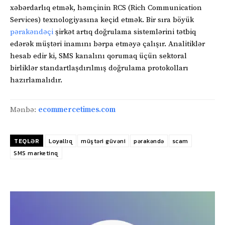
xəbərdarlıq etmək, həmçinin RCS (Rich Communication
Services) texnologiyasına keçid etmək. Bir sıra böyük
pərakəndəçi
şirkət artıq doğrulama sistemlərini tətbiq
edərək müştəri inamını bərpa etməyə çalışır. Analitiklər
hesab edir ki, SMS kanalını qorumaq üçün sektoral
birliklər standartlaşdırılmış doğrulama protokolları
hazırlamalıdır.
Mənbə:
ecommercetimes.com
TEQLƏR
Loyallıq
müştəri güvəni
pərakəndə
scam
SMS marketinq