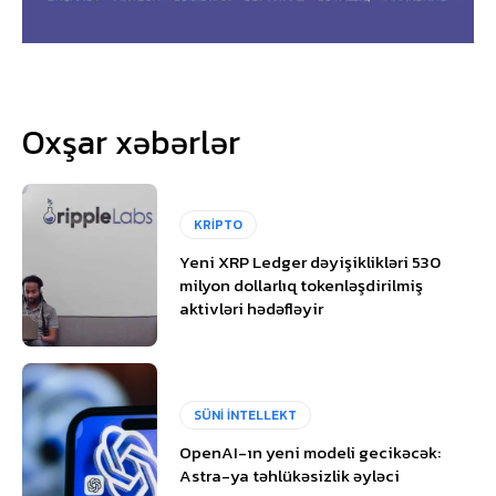
Oxşar xəbərlər
KRİPTO
Yeni XRP Ledger dəyişiklikləri 530
milyon dollarlıq tokenləşdirilmiş
aktivləri hədəfləyir
SÜNİ İNTELLEKT
OpenAI-ın yeni modeli gecikəcək:
Astra-ya təhlükəsizlik əyləci