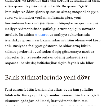
xidmətləri və kreditlər üzrə tam şərtləri açıqlamasını tələb
edən qanun layihəsini qəbul edib. Bu qanun “gizli”
komissiya və ödənişlərin qarşısını almaq məqsədi daşıyır.
vc.ru-ya istinadən verilən məlumata görə, yeni
tənzimləmə bank müştərilərinin hüquqlarını qorumaq və
maliyyə xidmətlərində şəffaflığı artırmaq üçün nəzərdə
tutulub. Bu addım
e-ticarət
və maliyyə sektorlarında
istehlakçı qorunması baxımından mühüm əhəmiyyət kəsb
edir. Rusiyada fəaliyyət göstərən banklar artıq bütün
xidmət şərtlərini əvvəlcədən dəqiq göstərməyə məcbur
olacaqlar. Bu, xüsusilə onlayn ödəniş xidmətləri və
rəqəmsal bankçılıq istifadəçiləri üçün faydalı ola bilər.
Bank xidmətlərində yeni dövr
Yeni qanun bütün bank məhsulları üçün tam şəffaflıq
tələb edir. Buraya pul köçürmələri zamanı hər hansı gizli
rüsumun qadağan edilməsi, kart xidmətlərinin tam