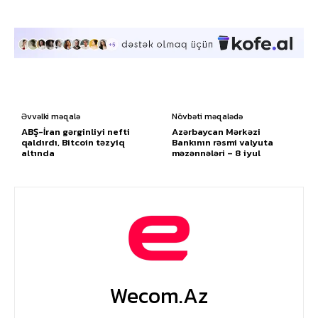
Əvvəlki məqalə
Növbəti məqalədə
ABŞ-İran gərginliyi nefti
Azərbaycan Mərkəzi
qaldırdı, Bitcoin təzyiq
Bankının rəsmi valyuta
altında
məzənnələri – 8 iyul
Wecom.az