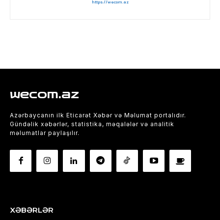
https://wecom.az
wecom.az
Azərbaycanın ilk Eticarət Xəbər və Məlumat portalıdır.
Gündəlik xəbərlər, statistika, məqalələr və analitik
məlumatlar paylaşılır.
XƏBƏRLƏR