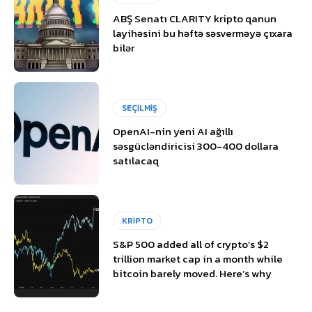
ABŞ Senatı CLARITY kripto qanun
layihəsini bu həftə səsverməyə çıxara
bilər
SEÇİLMİŞ
OpenAI-nin yeni AI ağıllı
səsgücləndiricisi 300-400 dollara
satılacaq
KRİPTO
S&P 500 added all of crypto’s $2
trillion market cap in a month while
bitcoin barely moved. Here’s why