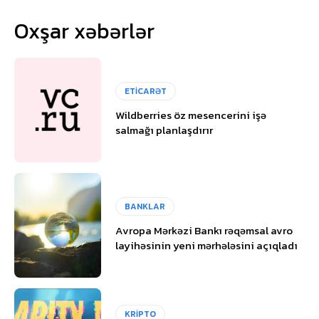
Oxşar xəbərlər
ETİCARƏT
Wildberries öz mesencerini işə
salmağı planlaşdırır
BANKLAR
Avropa Mərkəzi Bankı rəqəmsal avro
layihəsinin yeni mərhələsini açıqladı
KRİPTO