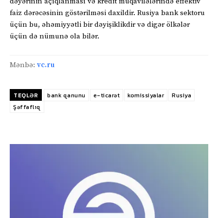
dəyərinin açıqlanması və kredit müqavilələrində effektiv
faiz dərəcəsinin göstərilməsi daxildir. Rusiya bank sektoru
üçün bu, əhəmiyyətli bir dəyişiklikdir və digər ölkələr
üçün də nümunə ola bilər.
Mənbə:
vc.ru
TEQLƏR
bank qanunu
e-ticarət
komissiyalar
Rusiya
Şəffaflıq