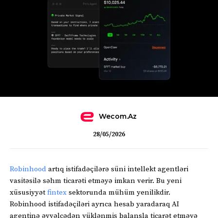
Wecom.az
28/05/2026
Robinhood
artıq istifadəçilərə süni intellekt agentləri
vasitəsilə səhm ticarəti etməyə imkan verir. Bu yeni
xüsusiyyət
fintex
sektorunda mühüm yenilikdir.
Robinhood istifadəçiləri ayrıca hesab yaradaraq AI
agentinə əvvəlcədən yüklənmiş balansla ticarət etməyə