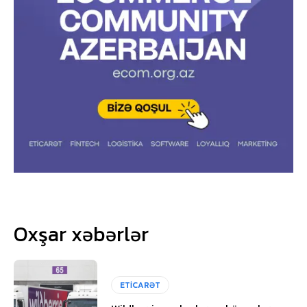
Oxşar xəbərlər
ETİCARƏT