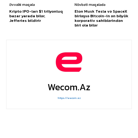
Əvvəlki məqalə
Növbəti məqalədə
Kripto IPO-ları $1 trilyonluq
Elon Musk Tesla və SpaceX
bazar yarada bilər,
birləşsə Bitcoin-in ən böyük
Jefferies bildirir
korporativ sahiblərindən
biri ola bilər
Wecom.az
https://wecom.az