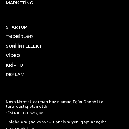
MARKETİNG
STARTUP
TƏDBİRLƏR
SÜNİ İNTELLEKT
VİDEO
KRİPTO
REKLAM
Novo Nordisk dərman hazırlamaq üçün OpenAI ilə
tərəfdaşlıq elan etdi
SÜNİ İNTELLEKT
14/04/2026
Tələbələrə şad xəbər – Gənclərə yeni qapılar açılır
STARTUP
21/10/2025