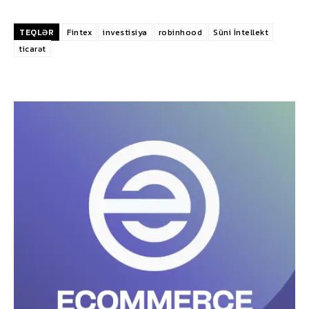
TEQLƏR
Fintex
investisiya
robinhood
Süni İntellekt
ticarət