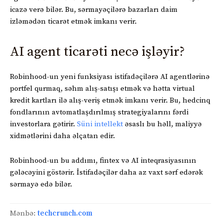
icazə verə bilər. Bu, sərmayəçilərə bazarları daim
izləmədən ticarət etmək imkanı verir.
AI agent ticarəti necə işləyir?
Robinhood-un yeni funksiyası istifadəçilərə AI agentlərinə
portfel qurmaq, səhm alış-satışı etmək və hətta virtual
kredit kartları ilə alış-veriş etmək imkanı verir. Bu, hedcinq
fondlarının avtomatlaşdırılmış strategiyalarını fərdi
investorlara gətirir.
Süni intellekt
əsaslı bu həll, maliyyə
xidmətlərini daha əlçatan edir.
Robinhood-un bu addımı, fintex və AI inteqrasiyasının
gələcəyini göstərir. İstifadəçilər daha az vaxt sərf edərək
sərmayə edə bilər.
Mənbə:
techcrunch.com