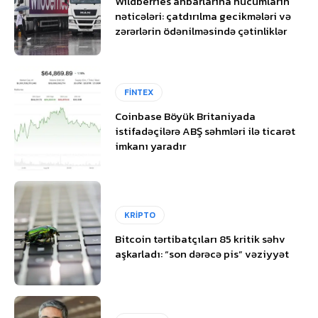
Wildberries anbarlarına hücumların
nəticələri: çatdırılma gecikmələri və
zərərlərin ödənilməsində çətinliklər
FİNTEX
Coinbase Böyük Britaniyada
istifadəçilərə ABŞ səhmləri ilə ticarət
imkanı yaradır
KRİPTO
Bitcoin tərtibatçıları 85 kritik səhv
aşkarladı: “son dərəcə pis” vəziyyət