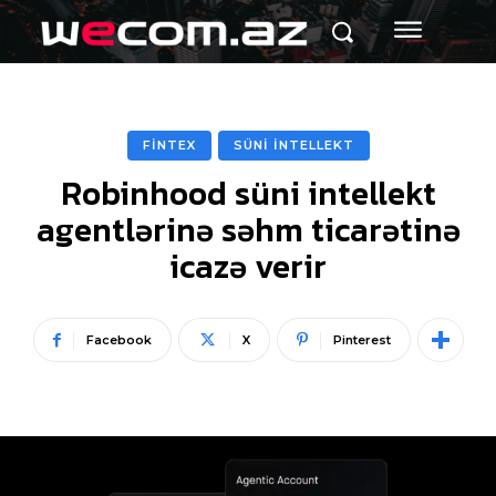
FİNTEX
SÜNİ İNTELLEKT
Robinhood süni intellekt
agentlərinə səhm ticarətinə
icazə verir
Facebook
X
Pinterest