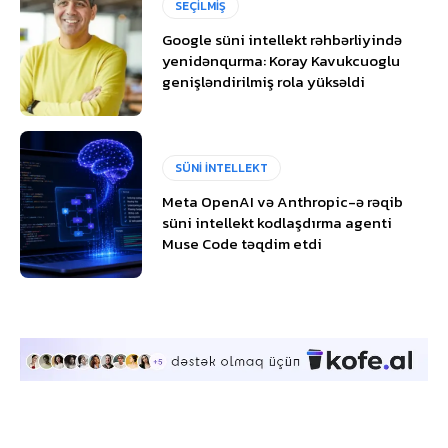
SEÇİLMİŞ
Google süni intellekt rəhbərliyində
yenidənqurma: Koray Kavukcuoglu
genişləndirilmiş rola yüksəldi
SÜNİ İNTELLEKT
Meta OpenAI və Anthropic-ə rəqib
süni intellekt kodlaşdırma agenti
Muse Code təqdim etdi