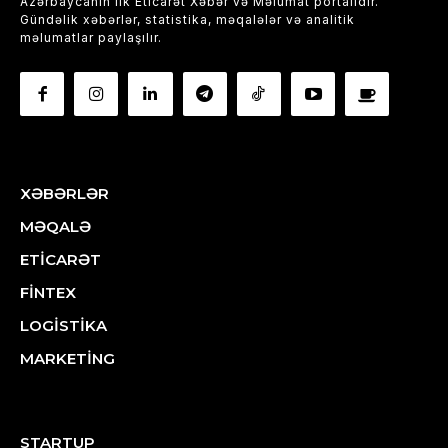
Azərbaycanın ilk Eticarət Xəbər və Məlumat portalıdır.
Gündəlik xəbərlər, statistika, məqalələr və analitik
məlumatlar paylaşılır.
XƏBƏRLƏR
MƏQALƏ
ETİCARƏT
FİNTEX
LOGİSTİKA
MARKETİNG
STARTUP