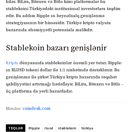
bilər. BiLira, Bitexen və Bitlo kimi platformalar bu
stablekoini Türkiyədəki institusional investorlara təqdim
edir. Bu addım Ripple-ın beynəlxalq genişlənmə
strategiyasının bir hissəsidir. Türkiyə kripto valyuta
bazarında əhəmiyyətli potensiala malikdir.
Stablekoin bazarı genişlənir
Kripto
dünyasında stablekoinlər önəmli yer tutur. Ripple-
ın RLUSD tokeni dollar ilə 1:1 nisbətində dəstəklənir. Bu
genişlənmə ilə şirkət Türkiyə kripto bazarında rəqabət
qabiliyyətini artırmağı hədəfləyir. BiLira, Bitexen və Bitlo –
üç platforma da yerli bazardadır.
Mənbə:
coindesk.com
TEQLƏR
Ripple
rlusd
stablekoin
türkiyə