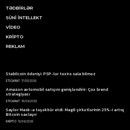
TƏDBİRLƏR
SÜNİ İNTELLEKT
VİDEO
KRİPTO
REKLAM
Stabilcoin ödənişi: PSP-lər təxirə sala bilməz
ETİCARƏT
17/05/2026
Amazon avtomobil satışını genişləndirir: Çox brend
strategiyası
ETİCARƏT
16/04/2026
Saylor Mask-a təşəkkür etdi: Mag8 şirkətlərinin 25%-i artıq
Bitcoin saxlayır
KRİPTO
13/06/2026