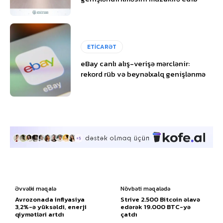
ETİCARƏT
eBay canlı alış-verişə mərclənir:
rekord rüb və beynəlxalq genişlənmə
Əvvəlki məqalə
Növbəti məqalədə
Avrozonada inflyasiya
Strive 2.500 Bitcoin əlavə
3,2%-ə yüksəldi, enerji
edərək 19.000 BTC-yə
qiymətləri artdı
çatdı