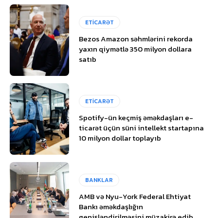
ETİCARƏT
Bezos Amazon səhmlərini rekorda
yaxın qiymətlə 350 milyon dollara
satıb
ETİCARƏT
Spotify-ün keçmiş əməkdaşları e-
ticarət üçün süni intellekt startapına
10 milyon dollar toplayıb
BANKLAR
AMB və Nyu-York Federal Ehtiyat
Bankı əməkdaşlığın
genişləndirilməsini müzakirə edib