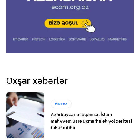
Oxşar xəbərlər
FİNTEX
Azərbaycana rəqəmsal İslam
maliyyəsi üzrə üçmərhələli yol xəritəsi
təklif edilib