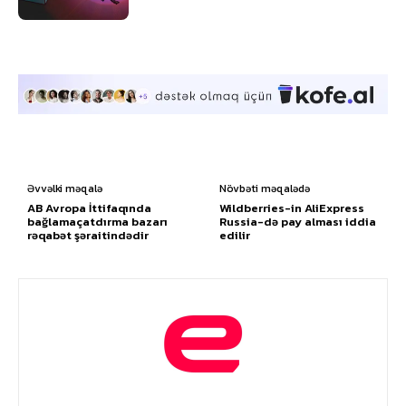
Əvvəlki məqalə
Növbəti məqalədə
AB Avropa İttifaqında
Wildberries-in AliExpress
bağlamaçatdırma bazarı
Russia-də pay alması iddia
rəqabət şəraitindədir
edilir