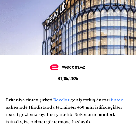
Wecom.az
01/06/2026
Britaniya fintex şirkəti
Revolut
geniş tətbiq öncəsi
fintex
sahəsində Hindistanda təxminən 450 min istifadəçidən
ibarət gözləmə siyahısı yaradıb. Şirkət artıq minlərlə
istifadəçiyə xidmət göstərməyə başlayıb.