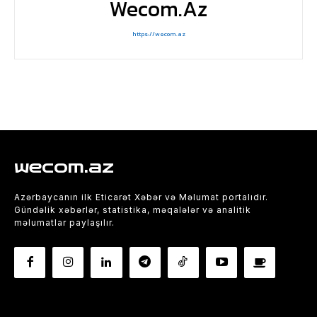
Wecom.az
https://wecom.az
wecom.az
Azərbaycanın ilk Eticarət Xəbər və Məlumat portalıdır.
Gündəlik xəbərlər, statistika, məqalələr və analitik
məlumatlar paylaşılır.