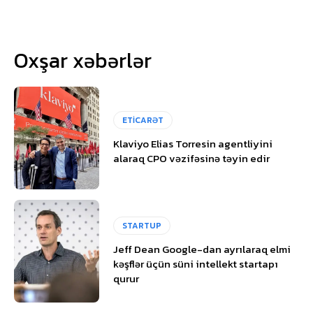
Oxşar xəbərlər
ETİCARƏT
Klaviyo Elias Torresin agentliyini
alaraq CPO vəzifəsinə təyin edir
STARTUP
Jeff Dean Google-dan ayrılaraq elmi
kəşflər üçün süni intellekt startapı
qurur