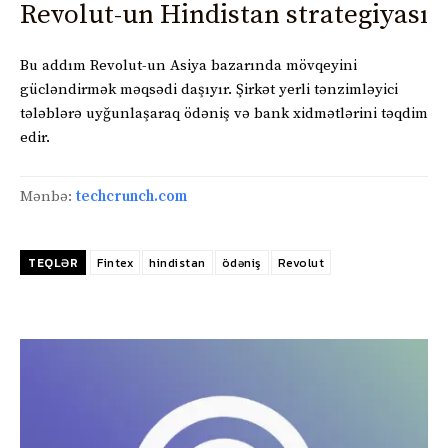
Revolut-un Hindistan strategiyası
Bu addım Revolut-un Asiya bazarında mövqeyini
gücləndirmək məqsədi daşıyır. Şirkət yerli tənzimləyici
tələblərə uyğunlaşaraq ödəniş və bank xidmətlərini təqdim
edir.
Mənbə:
techcrunch.com
TEQLƏR
Fintex
hindistan
ödəniş
Revolut