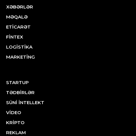
XƏBƏRLƏR
MƏQALƏ
ETİCARƏT
FİNTEX
LOGİSTİKA
MARKETİNG
STARTUP
TƏDBİRLƏR
SÜNİ İNTELLEKT
VİDEO
KRİPTO
REKLAM