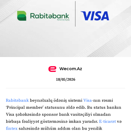
Wecom.az
18/05/2026
Rabitəbank
beynəlxalq ödəniş sistemi
Visa
-nın rəsmi
‘Principal member’ statusunu əldə edib. Bu status bankın
Visa şəbəkəsində sponsor bank vasitəçiliyi olmadan
birbaşa fəaliyyət göstərməsinə imkan yaradır.
E-ticarət
və
fintex
sahəsində mühüm addım olan bu yenilik