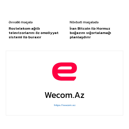
Əvvəlki məqalə
Növbəti məqalədə
Rostelekom ağıllı
İran Bitcoin ilə Hormuz
televizorlarını öz əməliyyat
boğazını sığortalamağı
sistemi ilə buraxır
planlaşdırır
Wecom.az
https://wecom.az