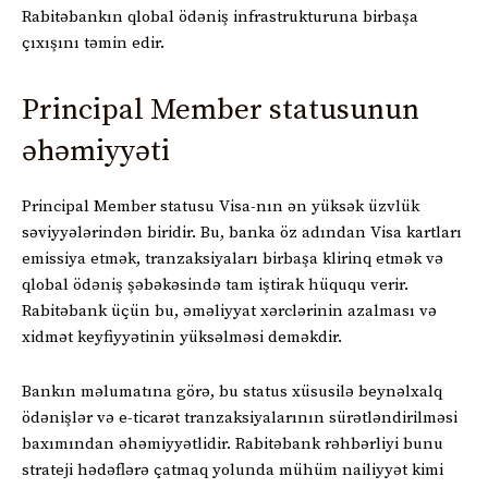
Rabitəbankın qlobal ödəniş infrastrukturuna birbaşa
çıxışını təmin edir.
Principal Member statusunun
əhəmiyyəti
Principal Member statusu Visa-nın ən yüksək üzvlük
səviyyələrindən biridir. Bu, banka öz adından Visa kartları
emissiya etmək, tranzaksiyaları birbaşa klirinq etmək və
qlobal ödəniş şəbəkəsində tam iştirak hüququ verir.
Rabitəbank üçün bu, əməliyyat xərclərinin azalması və
xidmət keyfiyyətinin yüksəlməsi deməkdir.
Bankın məlumatına görə, bu status xüsusilə beynəlxalq
ödənişlər və e-ticarət tranzaksiyalarının sürətləndirilməsi
baxımından əhəmiyyətlidir. Rabitəbank rəhbərliyi bunu
strateji hədəflərə çatmaq yolunda mühüm nailiyyət kimi