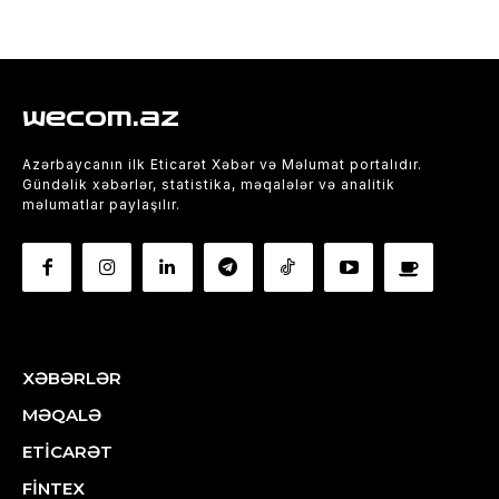
wecom.az
Azərbaycanın ilk Eticarət Xəbər və Məlumat portalıdır.
Gündəlik xəbərlər, statistika, məqalələr və analitik
məlumatlar paylaşılır.
XƏBƏRLƏR
MƏQALƏ
ETİCARƏT
FİNTEX