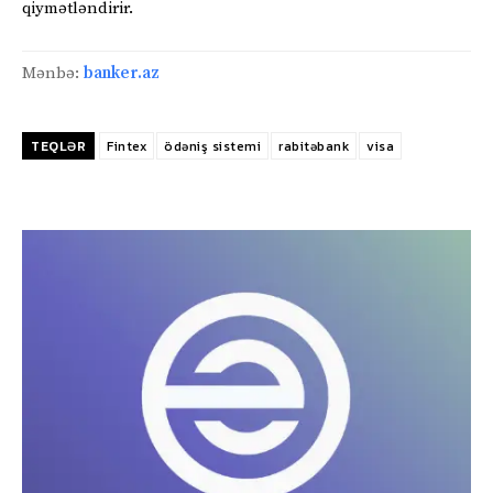
qiymətləndirir.
Mənbə:
banker.az
TEQLƏR
Fintex
ödəniş sistemi
rabitəbank
visa