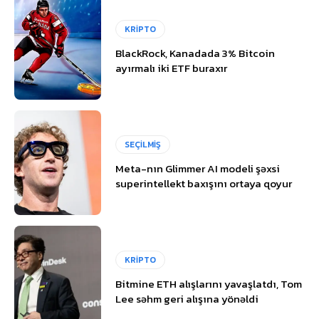
KRİPTO
BlackRock, Kanadada 3% Bitcoin
ayırmalı iki ETF buraxır
SEÇİLMİŞ
Meta-nın Glimmer AI modeli şəxsi
superintellekt baxışını ortaya qoyur
KRİPTO
Bitmine ETH alışlarını yavaşlatdı, Tom
Lee səhm geri alışına yönəldi