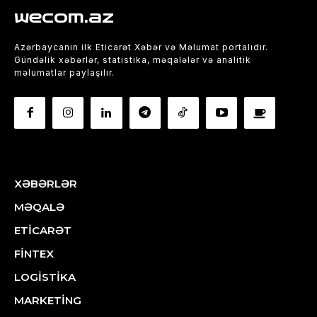
wecom.az
Azərbaycanın ilk Eticarət Xəbər və Məlumat portalıdır.
Gündəlik xəbərlər, statistika, məqalələr və analitik
məlumatlar paylaşılır.
XƏBƏRLƏR
MƏQALƏ
ETİCARƏT
FİNTEX
LOGİSTİKA
MARKETİNG