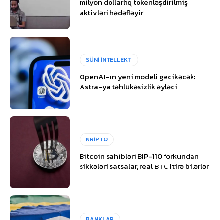
milyon dollarlıq tokenləşdirilmiş
aktivləri hədəfləyir
SÜNİ İNTELLEKT
OpenAI-ın yeni modeli gecikəcək:
Astra-ya təhlükəsizlik əyləci
KRİPTO
Bitcoin sahibləri BIP-110 forkundan
sikkələri satsalar, real BTC itirə bilərlər
BANKLAR