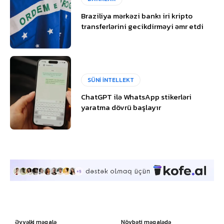
Braziliya mərkəzi bankı iri kripto
transferlərini gecikdirməyi əmr etdi
SÜNİ İNTELLEKT
ChatGPT ilə WhatsApp stikerləri
yaratma dövrü başlayır
Əvvəlki məqalə
Növbəti məqalədə