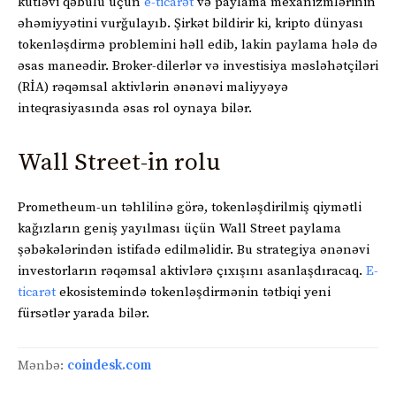
kütləvi qəbulu üçün
e-ticarət
və paylama mexanizmlərinin
əhəmiyyətini vurğulayıb. Şirkət bildirir ki, kripto dünyası
tokenləşdirmə problemini həll edib, lakin paylama hələ də
əsas maneədir. Broker-dilerlər və investisiya məsləhətçiləri
(RİA) rəqəmsal aktivlərin ənənəvi maliyyəyə
inteqrasiyasında əsas rol oynaya bilər.
Wall Street-in rolu
Prometheum-un təhlilinə görə, tokenləşdirilmiş qiymətli
kağızların geniş yayılması üçün Wall Street paylama
şəbəkələrindən istifadə edilməlidir. Bu strategiya ənənəvi
investorların rəqəmsal aktivlərə çıxışını asanlaşdıracaq.
E-
ticarət
ekosistemində tokenləşdirmənin tətbiqi yeni
fürsətlər yarada bilər.
Mənbə:
coindesk.com