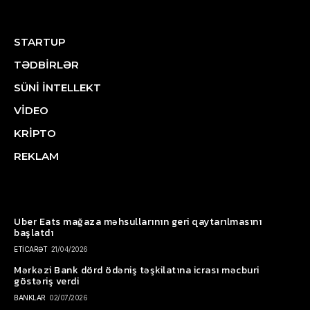
STARTUP
TƏDBİRLƏR
SÜNİ İNTELLEKT
VİDEO
KRİPTO
REKLAM
Uber Eats mağaza məhsullarının geri qaytarılmasını
başlatdı
ETİCARƏT
21/04/2026
Mərkəzi Bank dörd ödəniş təşkilatına icrası məcburi
göstəriş verdi
BANKLAR
02/07/2026