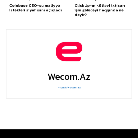
Coinbase CEO-su maliyyə
ClickUp-ın kütləvi ixtisarı
istəkləri siyahısını açıqladı
işin gələcəyi haqqında nə
deyir?
Wecom.az
https://wecom.az