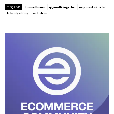
TEQLƏR
Prometheum
qiymətli kağızlar
rəqəmsal aktivlər
tokenləşdirmə
wall street