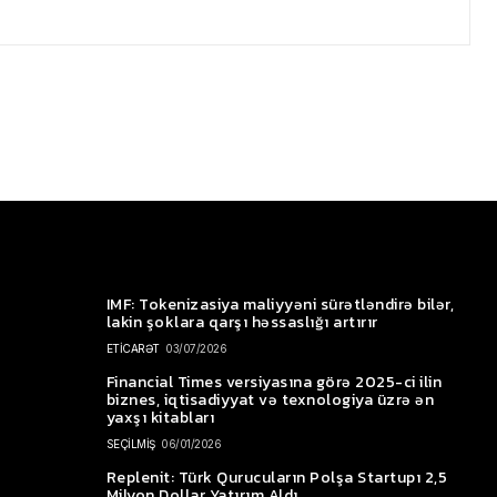
IMF: Tokenizasiya maliyyəni sürətləndirə bilər,
lakin şoklara qarşı həssaslığı artırır
ETİCARƏT
03/07/2026
Financial Times versiyasına görə 2025-ci ilin
biznes, iqtisadiyyat və texnologiya üzrə ən
yaxşı kitabları
SEÇİLMİŞ
06/01/2026
Replenit: Türk Qurucuların Polşa Startupı 2,5
Milyon Dollar Yatırım Aldı