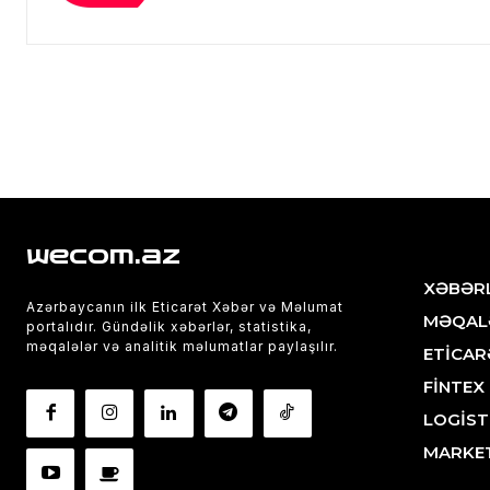
wecom.az
XƏBƏR
Azərbaycanın ilk Eticarət Xəbər və Məlumat
MƏQAL
portalıdır. Gündəlik xəbərlər, statistika,
məqalələr və analitik məlumatlar paylaşılır.
ETİCAR
FİNTEX
LOGİST
MARKE