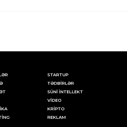
LƏR
STARTUP
Ə
TƏDBİRLƏR
ƏT
SÜNİ İNTELLEKT
VİDEO
İKA
KRİPTO
TİNG
REKLAM