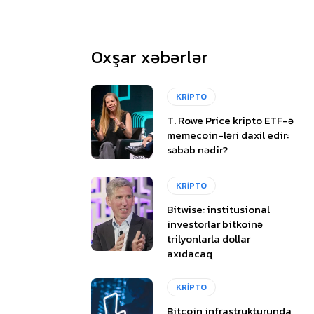
Oxşar xəbərlər
KRİPTO
T. Rowe Price kripto ETF-ə
memecoin-ləri daxil edir:
səbəb nədir?
KRİPTO
Bitwise: institusional
investorlar bitkoinə
trilyonlarla dollar
axıdacaq
KRİPTO
Bitcoin infrastrukturunda