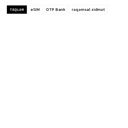
eSIM
OTP Bank
rəqəmsal xidmət
TEQLƏR