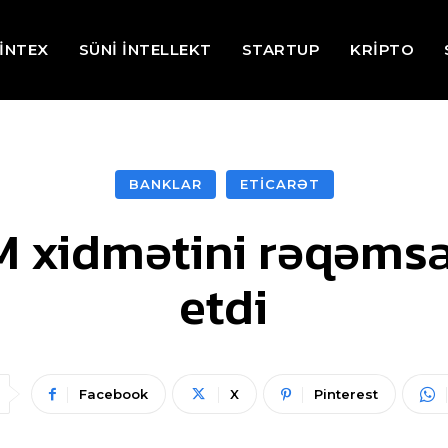
İNTEX
SÜNİ İNTELLEKT
STARTUP
KRİPTO
BANKLAR
ETİCARƏT
 xidmətini rəqəmsal
etdi
Facebook
X
Pinterest