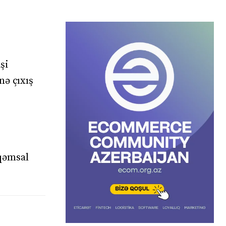
şi
nə çıxış
əqəmsal