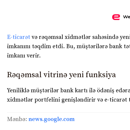
We
E-ticarət
və rəqəmsal xidmətlər sahəsində yeni
imkanını təqdim etdi. Bu, müştərilərə bank tət
imkanı verir.
Rəqəmsal vitrinə yeni funksiya
Yeniliklə müştərilər bank kartı ilə ödəniş edə
xidmətlər portfelini genişləndirir və e-ticarət 
Mənbə:
news.google.com