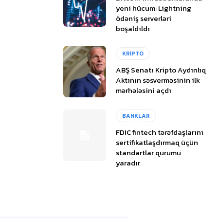
yeni hücum: Lightning
ödəniş serverləri
boşaldıldı
KRİPTO
ABŞ Senatı Kripto Aydınlıq
Aktının səsverməsinin ilk
mərhələsini açdı
BANKLAR
FDIC fintech tərəfdaşlarını
sertifikatlaşdırmaq üçün
standartlar qurumu
yaradır