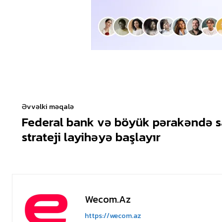
Əvvəlki məqalə
Federal bank və böyük pərakəndə sa
strateji layihəyə başlayır
Wecom.az
https://wecom.az