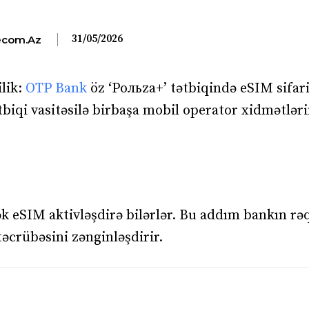
31/05/2026
com.az
lik:
OTP Bank
öz ‘Pольza+’ tətbiqində eSIM sifari
biqi vasitəsilə birbaşa mobil operator xidmətləri
rək eSIM aktivləşdirə bilərlər. Bu addım bankın r
təcrübəsini zənginləşdirir.