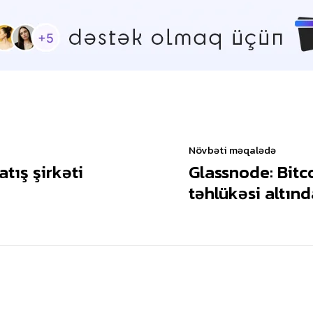
Növbəti məqalədə
tış şirkəti
Glassnode: Bitc
təhlükəsi altınd