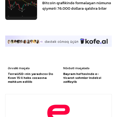
Bitcoin qrafikində formalaşan nümunə
qiyməti 76.000 dollara qaldıra bilər
Əvvəlki məqalə
Növbəti məqalədə
TerraUSD-nin yaradıcısı Do
Bayram həftəsində e-
Kvon 15 il həbs cəzasına
ticarət səhmlər indeksi
məhkum edilib
zəifləyib