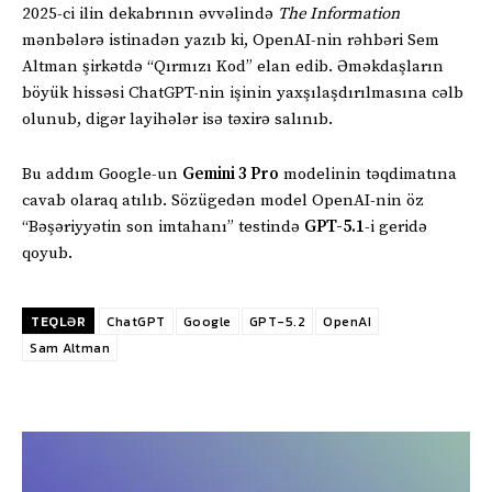
2025-ci ilin dekabrının əvvəlində
The Information
mənbələrə istinadən yazıb ki, OpenAI-nin rəhbəri Sem
Altman şirkətdə “Qırmızı Kod” elan edib. Əməkdaşların
böyük hissəsi ChatGPT-nin işinin yaxşılaşdırılmasına cəlb
olunub, digər layihələr isə təxirə salınıb.
Bu addım Google-un
Gemini 3 Pro
modelinin təqdimatına
cavab olaraq atılıb. Sözügedən model OpenAI-nin öz
“Bəşəriyyətin son imtahanı” testində
GPT-5.1
-i geridə
qoyub.
TEQLƏR
ChatGPT
Google
GPT-5.2
OpenAI
Sam Altman