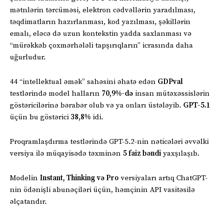
mətnlərin tərcüməsi, elektron cədvəllərin yaradılması,
təqdimatların hazırlanması, kod yazılması, şəkillərin
emalı, eləcə də uzun kontekstin yadda saxlanması və
“mürəkkəb çoxmərhələli tapşırıqların” icrasında daha
uğurludur.
44 “intellektual əmək” sahəsini əhatə edən
GDPval
testlərində model halların
70,9%-də
insan mütəxəssislərin
göstəricilərinə bərabər olub və ya onları üstələyib.
GPT-5.1
üçün bu göstərici
38,8%
idi.
Proqramlaşdırma testlərində GPT-5.2-nin nəticələri əvvəlki
versiya ilə müqayisədə təxminən
5 faiz bəndi
yaxşılaşıb.
Modelin
Instant, Thinking və Pro
versiyaları artıq ChatGPT-
nin ödənişli abunəçiləri üçün, həmçinin API vasitəsilə
əlçatandır.