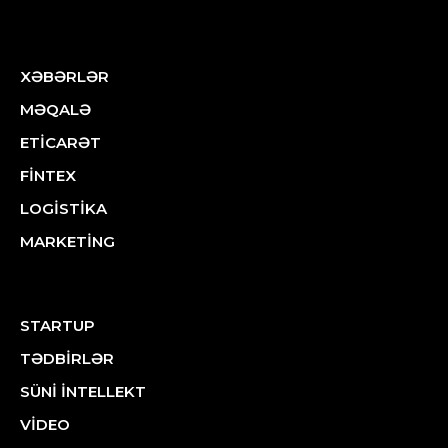
XƏBƏRLƏR
MƏQALƏ
ETİCARƏT
FİNTEX
LOGİSTİKA
MARKETİNG
STARTUP
TƏDBİRLƏR
SÜNİ İNTELLEKT
VİDEO