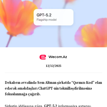
Wecom.az
12/12/2025
Dekabrın əvvəlində Sem Altman şirkətdə “Qırmızı Kod” elan
edərək əməkdaşları ChatGPT-nin təkmilləşdirilməsinə
fokuslanmağa çağırıb.
Şirkətin iddiasına görə,
GPT-5.2
informasiya axtarışı,