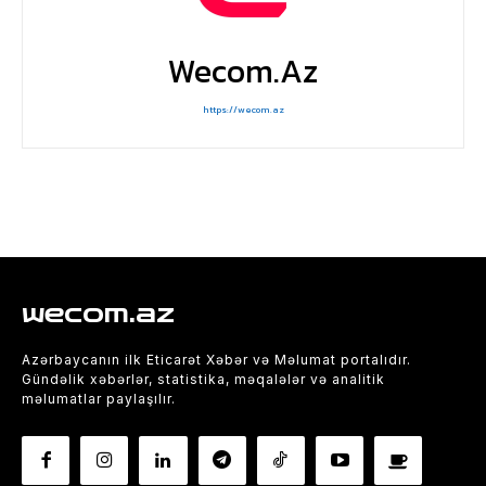
Wecom.az
https://wecom.az
wecom.az
Azərbaycanın ilk Eticarət Xəbər və Məlumat portalıdır.
Gündəlik xəbərlər, statistika, məqalələr və analitik
məlumatlar paylaşılır.