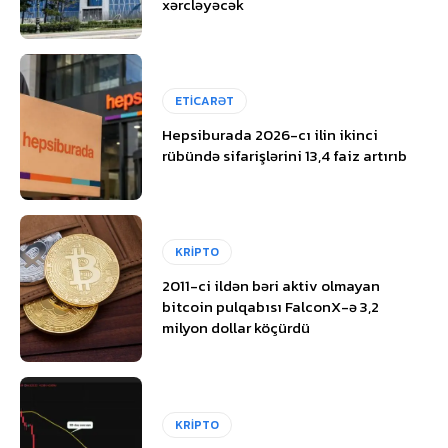
xərcləyəcək
ETİCARƏT
Hepsiburada 2026-cı ilin ikinci
rübündə sifarişlərini 13,4 faiz artırıb
KRİPTO
2011-ci ildən bəri aktiv olmayan
bitcoin pulqabısı FalconX-ə 3,2
milyon dollar köçürdü
KRİPTO