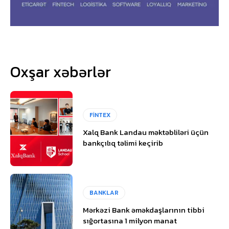
Oxşar xəbərlər
FİNTEX
Xalq Bank Landau məktəbliləri üçün
bankçılıq təlimi keçirib
BANKLAR
Mərkəzi Bank əməkdaşlarının tibbi
sığortasına 1 milyon manat