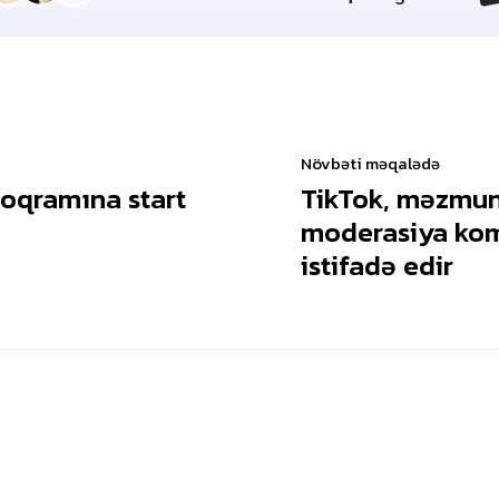
Növbəti məqalədə
roqramına start
TikTok, məzmun 
moderasiya kom
istifadə edir