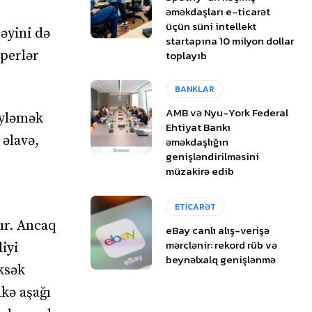
əməkdaşları e-ticarət
üçün süni intellekt
əyini də
startapına 10 milyon dollar
perlər
toplayıb
BANKLAR
AMB və Nyu-York Federal
öyləmək
Ehtiyat Bankı
 əlavə,
əməkdaşlığın
genişləndirilməsini
müzakirə edib
ETİCARƏT
mır. Ancaq
eBay canlı alış-verişə
mərclənir: rekord rüb və
iyi
beynəlxalq genişlənmə
ksək
lkə aşağı