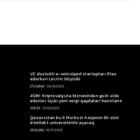
VC dəstəkli e-velosiped startapları iflas
edərkən Lectric böyüdü
ETİCARƏT
05/06/2026
4SİM: Kriptovalyuta biznesindən gəlir əldə
edənlər üçün yeni vergi qaydaları hazırlanır
FİNTEX
10/09/2024
Qazaxıstan bu il Mərkəzi Asiyanın ilk süni
intellekt universitetini açacaq
SEÇİLMİŞ
05/07/2026