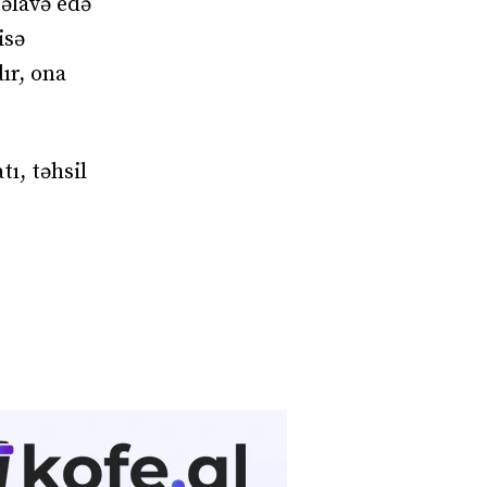
 əlavə edə
isə
ır, ona
ı, təhsil