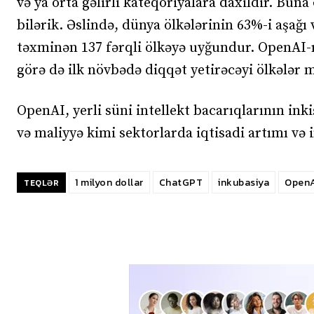
və ya orta gəlirli kateqoriyalara daxildir. Bun
bilərik. Əslində, dünya ölkələrinin 63%-i aşağı 
təxminən 137 fərqli ölkəyə uyğundur. OpenAI-ı
görə də ilk növbədə diqqət yetirəcəyi ölkələr 
OpenAI, yerli süni intellekt bacarıqlarının ink
və maliyyə kimi sektorlarda iqtisadi artımı və 
1 milyon dollar
ChatGPT
inkubasiya
OpenA
TEQLƏR