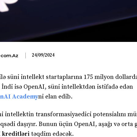
24/09/2024
com.az
ə süni intellekt startaplarına 175 milyon dollard
İndi isə OpenAI, süni intellektdən istifadə edən
nAI Academy
ni elan edib.
 intellektin transformasiyaedici potensialını mü
sədi daşıyır. Bunun üçün OpenAI, aşağı və orta g
 kreditləri
təqdim edəcək.