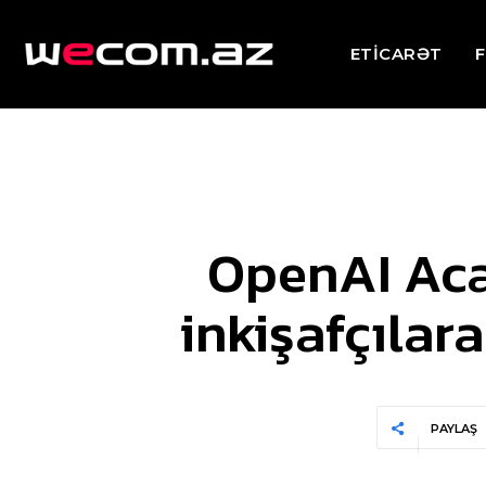
ETİCARƏT
F
OpenAI Aca
inkişafçıla
PAYLAŞ