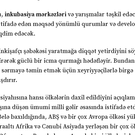
ı,
inkubasiya mərkəzləri
və yarışmalar təşkil edəc
 istifadə edən məqsəd yönümlü qurumlar və develo
əqdim edəcək.
inkişafçı şəbəkəsi yaratmağa diqqət yetirdiyini s
əndirərək güclü bir icma qurmağı hədəfləyir. Bundan
sərmayə təmin etmək üçün xeyriyyəçilərlə birgə
şdırır.
 siyahısına hansı ölkələrin daxil edildiyini açıqla
na düşən ümumi milli gəlir əsasında istifadə etd
elə baxıldığında, ABŞ və bir çox Avropa ölkəsi yü
araaltı Afrika və Cənubi Asiyada yerləşən bir çox ö