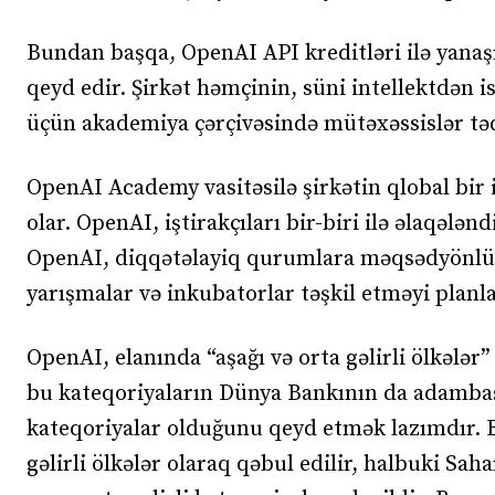
Bundan başqa, OpenAI API kreditləri ilə yanaş
qeyd edir. Şirkət həmçinin, süni intellektdən
üçün akademiya çərçivəsində mütəxəssislər t
OpenAI Academy vasitəsilə şirkətin qlobal bir 
olar. OpenAI, iştirakçıları bir-biri ilə əlaqəl
OpenAI, diqqətəlayiq qurumlara məqsədyönlü 
yarışmalar və inkubatorlar təşkil etməyi planla
OpenAI, elanında “aşağı və orta gəlirli ölkələr”
bu kateqoriyaların Dünya Bankının da adambaşı
kateqoriyalar olduğunu qeyd etmək lazımdır. B
gəlirli ölkələr olaraq qəbul edilir, halbuki Sah