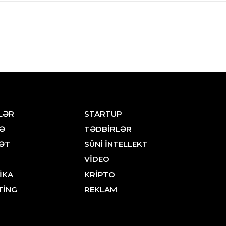
LƏR
STARTUP
Ə
TƏDBİRLƏR
ƏT
SÜNİ İNTELLEKT
VİDEO
İKA
KRİPTO
TİNG
REKLAM