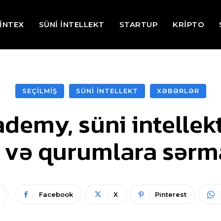
İNTEX
SÜNİ İNTELLEKT
STARTUP
KRİPTO
SEÇİLMİŞ
SÜNİ İNTELLEKT
XƏBƏRLƏR
demy, süni intellek
ra və qurumlara sər
Facebook
X
Pinterest