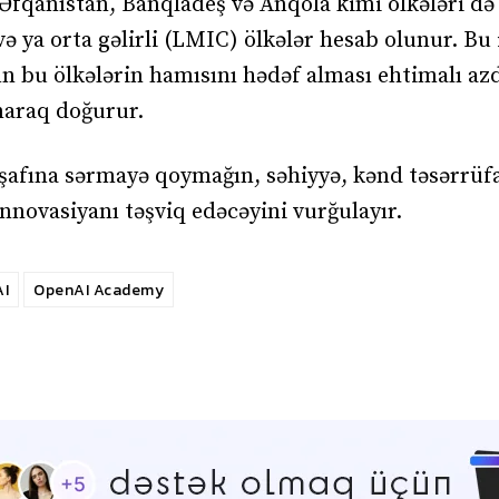
a Əfqanıstan, Banqladeş və Anqola kimi ölkələri də
və ya orta gəlirli (LMIC) ölkələr hesab olunur. Bu 
n bu ölkələrin hamısını hədəf alması ehtimalı azd
maraq doğurur.
işafına sərmayə qoymağın, səhiyyə, kənd təsərrüfat
innovasiyanı təşviq edəcəyini vurğulayır.
I
OpenAI Academy