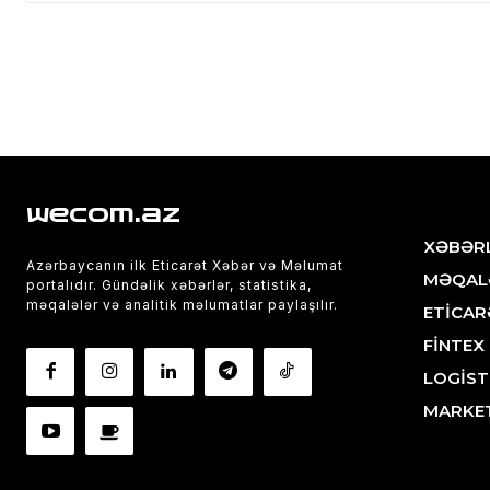
wecom.az
XƏBƏR
Azərbaycanın ilk Eticarət Xəbər və Məlumat
MƏQAL
portalıdır. Gündəlik xəbərlər, statistika,
məqalələr və analitik məlumatlar paylaşılır.
ETİCAR
FİNTEX
LOGİST
MARKE