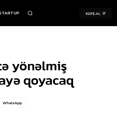
KOFE.AL
STARTUP
tə yönəlmiş
mayə qoyacaq
WhatsApp