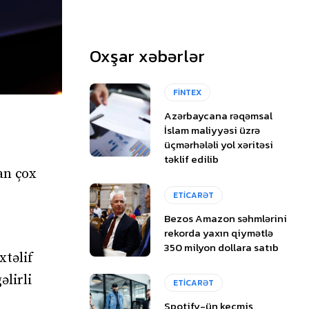
Oxşar xəbərlər
FİNTEX
Azərbaycana rəqəmsal
İslam maliyyəsi üzrə
üçmərhələli yol xəritəsi
təklif edilib
an çox
ETİCARƏT
Bezos Amazon səhmlərini
rekorda yaxın qiymətlə
350 milyon dollara satıb
xtəlif
əlirli
ETİCARƏT
Spotify-ün keçmiş