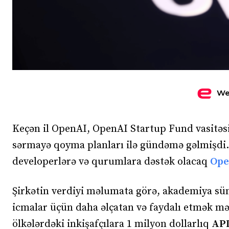
We
Keçən il OpenAI, OpenAI Startup Fund vasitəsil
sərmayə qoyma planları ilə gündəmə gəlmişdi. 
developerlərə və qurumlara dəstək olacaq
Ope
Şirkətin verdiyi məlumata görə, akademiya süni
icmalar üçün daha əlçatan və faydalı etmək məq
ölkələrdəki inkişafçılara 1 milyon dollarlıq
API