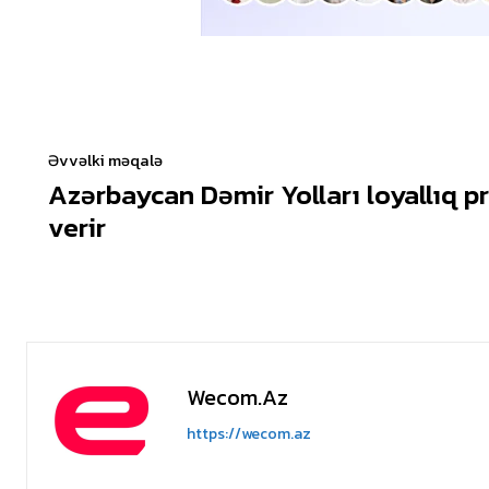
Əvvəlki məqalə
Azərbaycan Dəmir Yolları loyallıq p
verir
Wecom.az
https://wecom.az