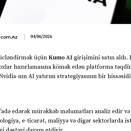
04/06/2026
com.az
 gücləndirmək üçün
Kumo AI
girişimini satın aldı.
ozlar hazırlamasına kömək edən platforma təqdim
idia-nın AI yatırım strategiyasının bir hissəsidi
fadə edərək mürəkkəb məlumatları analiz edir və
ologiya, e-ticarət, maliyyə və digər sektorlarda is
i dəstəyi davam etdirir.