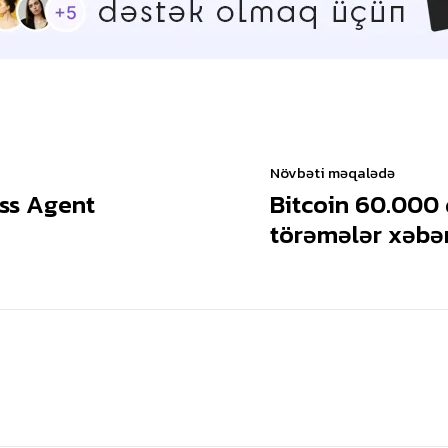
Növbəti məqalədə
ess Agent
Bitcoin 60.000 
törəmələr xəbər