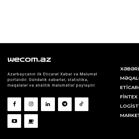
wecom.az
XƏBƏR
Azərbaycanın ilk Eticarət Xəbər və Məlumat
MƏQAL
portalıdır. Gündəlik xəbərlər, statistika,
məqalələr və analitik məlumatlar paylaşılır.
ETİCAR
FİNTEX
LOGİST
MARKE