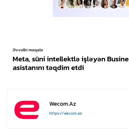
Əvvəlki məqalə
Meta, süni intellektlə işləyən Busin
asistanını təqdim etdi
Wecom.az
https://wecom.az