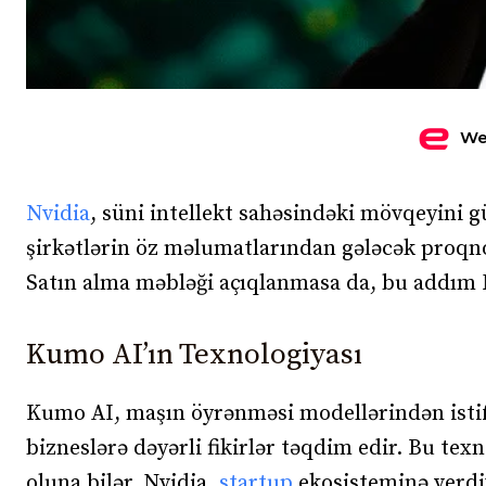
We
Nvidia
, süni intellekt sahəsindəki mövqeyini
şirkətlərin öz məlumatlarından gələcək proqn
Satın alma məbləği açıqlanmasa da, bu addım Nv
Kumo AI’ın Texnologiyası
Kumo AI, maşın öyrənməsi modellərindən isti
bizneslərə dəyərli fikirlər təqdim edir. Bu texn
oluna bilər. Nvidia,
startup
ekosisteminə verdiy