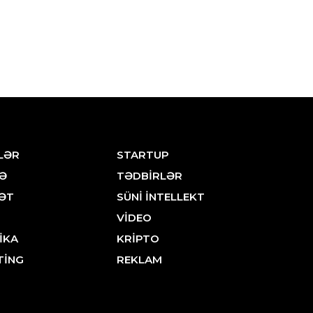
LƏR
STARTUP
Ə
TƏDBİRLƏR
ƏT
SÜNİ İNTELLEKT
VİDEO
İKA
KRİPTO
TİNG
REKLAM