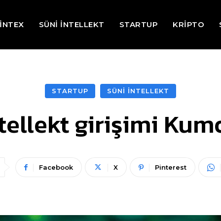
İNTEX
SÜNİ İNTELLEKT
STARTUP
KRİPTO
STARTUP
SÜNİ İNTELLEKT
tellekt girişimi Kumo
Facebook
X
Pinterest