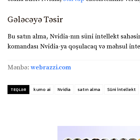
Gələcəyə Təsir
Bu satın alma, Nvidia-nın süni intellekt sahə
komandası Nvidia-ya qoşulacaq və məhsul inteq
Mənbə:
webrazzi.com
kumo ai
Nvidia
satın alma
Süni İntellekt
TEQLƏR