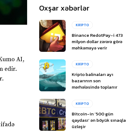
Oxşar xəbərlər
KRİPTO
Binance RedotPay-i 473
milyon dollar zərərə görə
məhkəməyə verir
 Kumo AI,
KRİPTO
 edir.
Kripto balinaları ayı
r.
bazarının son
mərhələsində toplanır
KRİPTO
Bitcoin-in ‘500 gün
qaydası’ ən böyük sınaqla
tifadə
üzləşir