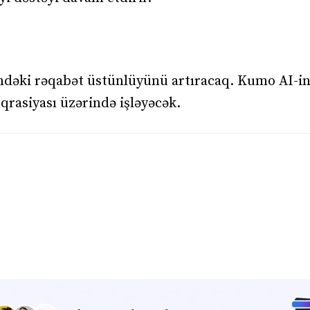
sindəki rəqabət üstünlüyünü artıracaq. Kumo AI-i
rasiyası üzərində işləyəcək.