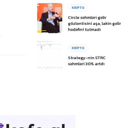
KRİPTO
Circle səhmləri gəlir
gözləntisini aşa, lakin gəlir
hədəfini tutmadı
n
KRİPTO
Strategy-nin STRC
səhmləri 30% artdı