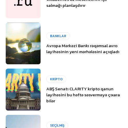
salmağı planlaşdırır
BANKLAR
Avropa Mərkəzi Bankı rəqəmsal avro
layihəsinin yeni mərhələsini açıqladı
KRİPTO
ABŞ Senatı CLARITY kripto qanun
layihəsini bu həftə səsverməyə çıxara
bilər
SEÇİLMİŞ