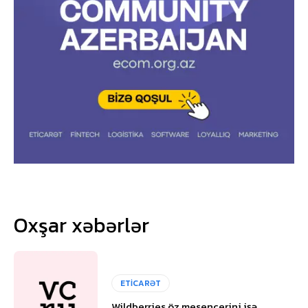
Oxşar xəbərlər
ETİCARƏT
Wildberries öz mesencerini işə