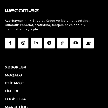
wecom.az
Azərbaycanın ilk Eticarət Xəbər və Məlumat portalıdır.
Gündəlik xəbərlər, statistika, məqalələr və analitik
məlumatlar paylaşılır.
XƏBƏRLƏR
MƏQALƏ
ETİCARƏT
FİNTEX
LOGİSTİKA
MARKETİNG