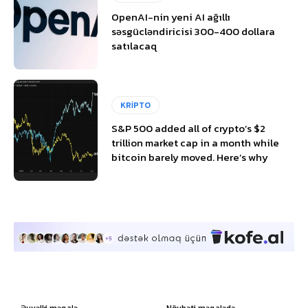
OpenAI-nin yeni AI ağıllı
səsgücləndiricisi 300-400 dollara
satılacaq
KRİPTO
S&P 500 added all of crypto’s $2
trillion market cap in a month while
bitcoin barely moved. Here’s why