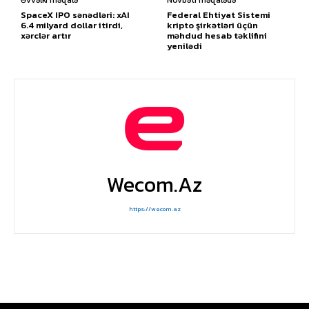
Əvvəlki məqalə
Növbəti məqalədə
SpaceX IPO sənədləri: xAI
Federal Ehtiyat Sistemi
6.4 milyard dollar itirdi,
kripto şirkətləri üçün
xərclər artır
məhdud hesab təklifini
yenilədi
Wecom.az
https://wecom.az