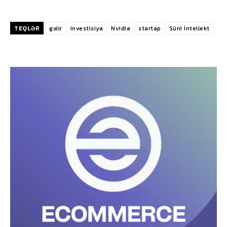
TEQLƏR
gəlir
investisiya
Nvidia
startap
Süni İntellekt