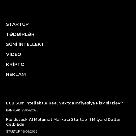
STARTUP
TƏDBİRLƏR
SÜNİ İNTELLEKT
VİDEO
KRİPTO
REKLAM
ECB Süni İntellektlə Real Vaxtda İnflyasiya Riskini İzləyir
BANKLAR
25/04/2026
Fluidstack AI Məlumat Mərkəzi Startapı 1 Milyard Dollar
Cəlb Edir
STARTUP
15/04/2026