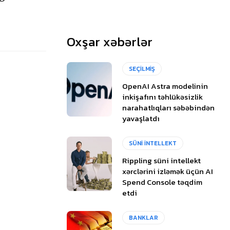
Oxşar xəbərlər
SEÇİLMİŞ
OpenAI Astra modelinin
inkişafını təhlükəsizlik
narahatlıqları səbəbindən
yavaşlatdı
SÜNİ İNTELLEKT
Rippling süni intellekt
xərclərini izləmək üçün AI
Spend Console təqdim
etdi
BANKLAR