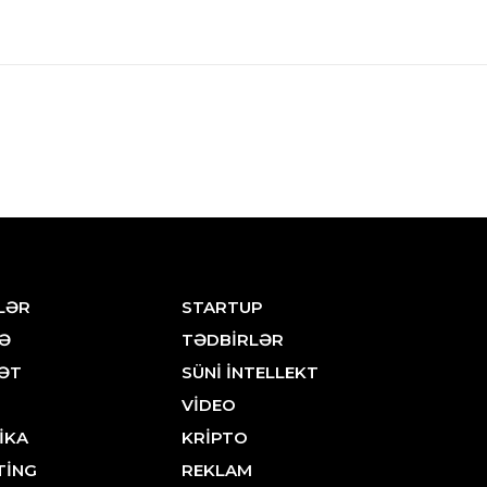
LƏR
STARTUP
Ə
TƏDBİRLƏR
ƏT
SÜNİ İNTELLEKT
VİDEO
İKA
KRİPTO
TİNG
REKLAM