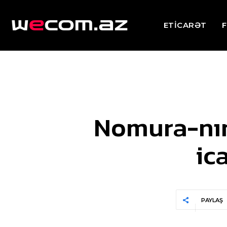
ETİCARƏT
F
Nomura-nın 
ic
PAYLAŞ