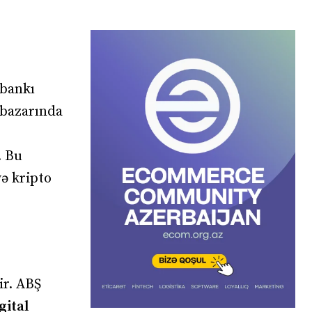
 bankı
bazarında
. Bu
ə kripto
ir. ABŞ
gital