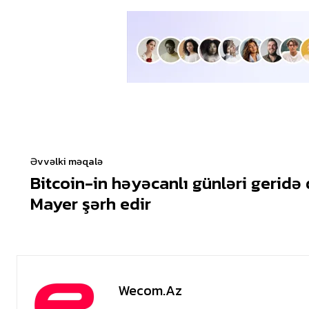
Əvvəlki məqalə
Bitcoin-in həyəcanlı günləri geridə 
Mayer şərh edir
Wecom.az