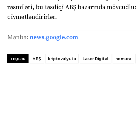
rəsmiləri, bu təsdiqi ABŞ bazarında mövcudluq
qiymətləndirirlər.
Mənbə:
news.google.com
ABŞ
kriptovalyuta
Laser Digital
nomura
TEQLƏR