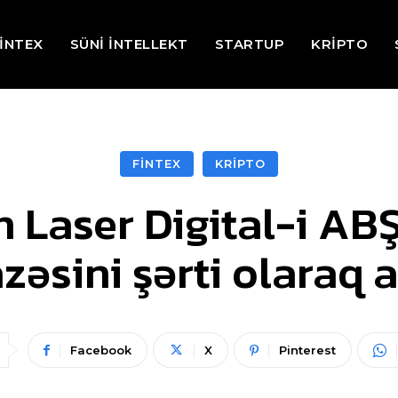
İNTEX
SÜNİ İNTELLEKT
STARTUP
KRİPTO
FİNTEX
KRİPTO
Laser Digital-i ABŞ
azəsini şərti olaraq a
Facebook
X
Pinterest