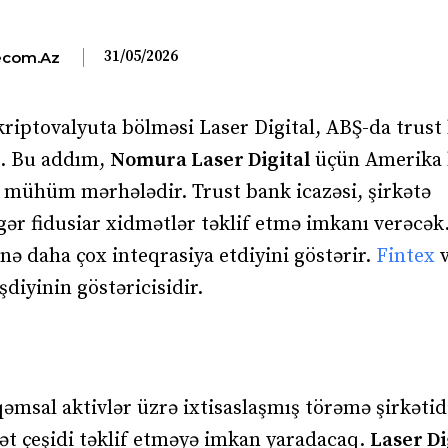
31/05/2026
com.az
riptovalyuta bölməsi Laser Digital, ABŞ-da trust
b. Bu addım,
Nomura Laser Digital
üçün Amerika 
 mühüm mərhələdir. Trust bank icazəsi, şirkətə
igər fidusiar xidmətlər təklif etmə imkanı verəcək
nə daha çox inteqrasiya etdiyini göstərir.
Fintex
v
diyinin göstəricisidir.
əmsal aktivlər üzrə ixtisaslaşmış törəmə şirkətid
mət çeşidi təklif etməyə imkan yaradacaq.
Laser Di