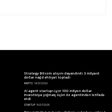
Strategy Bitcoin alışını dayandırdı: 3 milyard
dollar nağd ehtiyat topladı
KRİPTO
14/07/2026
AI agent startupı Lyzr 100 milyon dollar
investisiya yığmaq üçün öz agentindən istifadə
etdi
STARTUP
10/07/2026