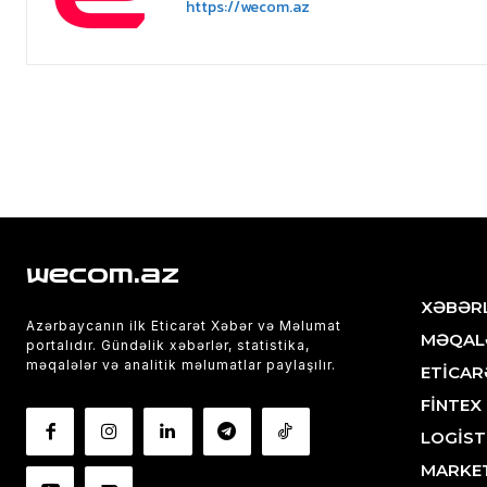
https://wecom.az
wecom.az
XƏBƏR
Azərbaycanın ilk Eticarət Xəbər və Məlumat
MƏQAL
portalıdır. Gündəlik xəbərlər, statistika,
məqalələr və analitik məlumatlar paylaşılır.
ETİCAR
FİNTEX
LOGİST
MARKE