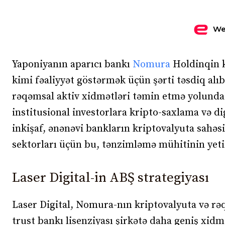
We
Yaponiyanın aparıcı bankı
Nomura
Holdinqin k
kimi fəaliyyət göstərmək üçün şərti təsdiq alı
rəqəmsal aktiv xidmətləri təmin etmə yolunda
institusional investorlara kripto-saxlama və d
inkişaf, ənənəvi bankların kriptovalyuta sahəsi
sektorları üçün bu, tənzimləmə mühitinin yetiş
Laser Digital-in ABŞ strategiyası
Laser Digital, Nomura-nın kriptovalyuta və rəq
trust bankı lisenziyası şirkətə daha geniş xid