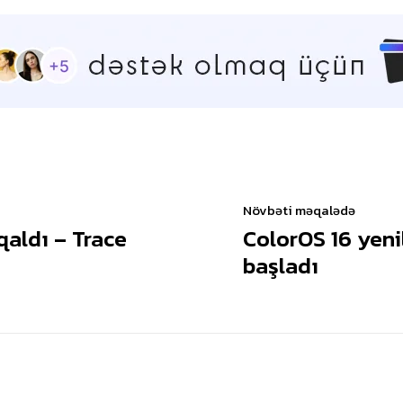
Növbəti məqalədə
qaldı – Trace
ColorOS 16 yen
başladı