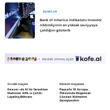
BANKLAR
Bank of America indikatoru investor
nikbinliyinin ən yüksək səviyyəyə
çatdığını göstərib
Əvvəlki məqalə
Növbəti məqalədə
Deezer-də AI ilə Yaradılan
Paysafe 18 Avropa
Mahnılar 44%-ə Çatdı:
Ölkəsində Rəqəmsal
Loyallıq Böhranı
Cüzdan Xidmətini
Genişləndirir