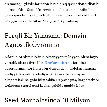
ən maraqlı girişimlərindən biri olaraq qiymətləndirilən bu
startup, Ohio State Universiteti tədqiqatçısı tərəfindən
əsası qoyulub. Şirkətin hədəfi: istənilən sahədə ekspert
səviyyəsinə çata bilən AI agentləri yaratmaq.
Fərqli Bir Yanaşma: Domain
Agnostik Öyrənmə
Mövcud AI sistemlərinin əksəriyyəti müəyyən bir sahəyə
yönəlik olaraq öyrədilir.
NeoCognition
-ın fərqi isə
agentlərinin hər hansı bir domendə — tibbdən hüquqa,
maliyyədən mühandisliyə qədər — sıfırdan öyrənib
ekspert halına gələ bilməsidir. Bu yanaşma, korporativ AI
tətbiqetmə xərclərini kəskin şəkildə azalda bilər.
Seed Mərhələsində 40 Milyon