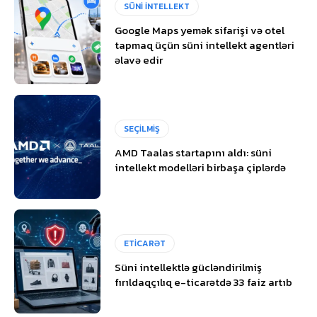
SÜNİ İNTELLEKT
Google Maps yemək sifarişi və otel
tapmaq üçün süni intellekt agentləri
əlavə edir
SEÇİLMİŞ
AMD Taalas startapını aldı: süni
intellekt modelləri birbaşa çiplərdə
ETİCARƏT
Süni intellektlə gücləndirilmiş
fırıldaqçılıq e-ticarətdə 33 faiz artıb