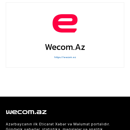
Wecom.az
https://wecom.az
wecom.az
Azərbaycanın ilk Eticarət Xəbər və Məlumat portalıdır.
Gündəlik xəbərlər, statistika, məqalələr və analitik