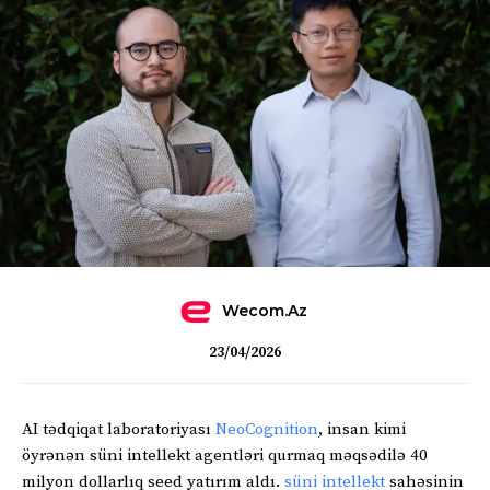
Wecom.az
23/04/2026
AI tədqiqat laboratoriyası
NeoCognition
, insan kimi
öyrənən süni intellekt agentləri qurmaq məqsədilə 40
milyon dollarlıq seed yatırım aldı.
süni intellekt
sahəsinin