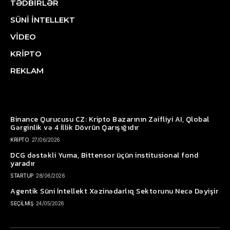
TƏDBİRLƏR
SÜNİ İNTELLEKT
VİDEO
KRİPTO
REKLAM
Binance Qurucusu CZ: Kripto Bazarının Zəifliyi AI, Qlobal
Gərginlik və 4 İllik Dövrün Qarışığıdır
KRİPTO
27/06/2026
DCG dəstəkli Yuma, Bittensor üçün institusional fond
yaradır
STARTUP
28/06/2026
Agentik Süni İntellekt Xəzinədarlıq Sektorunu Necə Dəyişir
SEÇİLMİŞ
24/05/2026