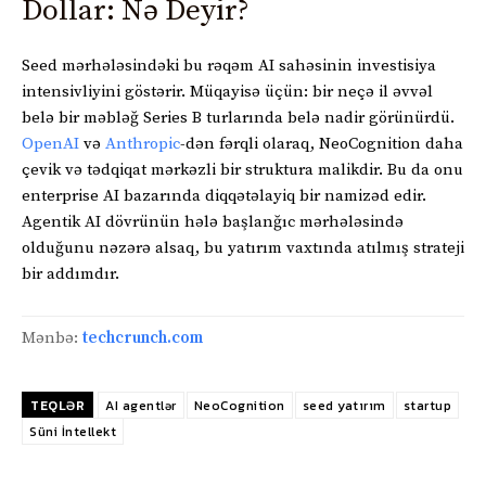
Dollar: Nə Deyir?
Seed mərhələsindəki bu rəqəm AI sahəsinin investisiya
intensivliyini göstərir. Müqayisə üçün: bir neçə il əvvəl
belə bir məbləğ Series B turlarında belə nadir görünürdü.
OpenAI
və
Anthropic
-dən fərqli olaraq, NeoCognition daha
çevik və tədqiqat mərkəzli bir struktura malikdir. Bu da onu
enterprise AI bazarında diqqətəlayiq bir namizəd edir.
Agentik AI dövrünün hələ başlanğıc mərhələsində
olduğunu nəzərə alsaq, bu yatırım vaxtında atılmış strateji
bir addımdır.
Mənbə:
techcrunch.com
TEQLƏR
AI agentlər
NeoCognition
seed yatırım
startup
Süni İntellekt