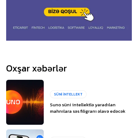
Oxşar xəbərlər
SÜNİ İNTELLEKT
Suno süni intellektlə yaradılan
mahnılara səs filigranı əlavə edəcək