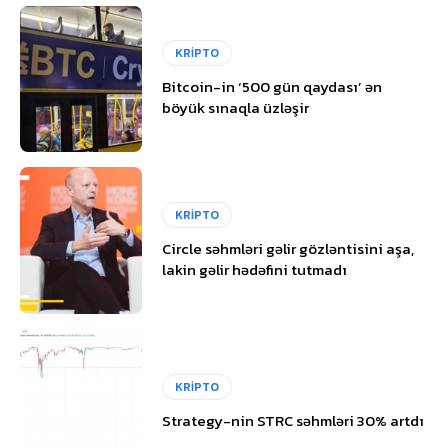
KRİPTO
Bitcoin-in ‘500 gün qaydası’ ən
böyük sınaqla üzləşir
KRİPTO
Circle səhmləri gəlir gözləntisini aşa,
lakin gəlir hədəfini tutmadı
KRİPTO
Strategy-nin STRC səhmləri 30% artdı