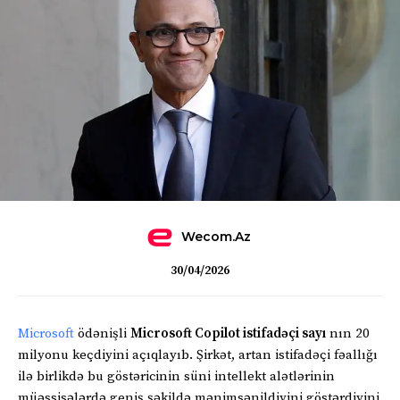
Wecom.az
30/04/2026
Microsoft
ödənişli
Microsoft Copilot istifadəçi sayı
nın 20
milyonu keçdiyini açıqlayıb. Şirkət, artan istifadəçi fəallığı
ilə birlikdə bu göstəricinin süni intellekt alətlərinin
müəssisələrdə geniş şəkildə mənimsənildiyini göstərdiyini