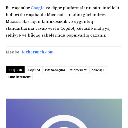
Bu rəqəmlər
Google
və digər platformaların süni intellekt
həlləri ilə rəqabətdə Microsoft-un əlini gücləndirir.
Müəssisələr üçün təhlükəsizlik və uyğunluq
standartlarına cavab verən Copilot, xüsusilə maliyyə,
səhiyyə və hüquq sahələrində populyarlıq qazanır.
Mənbə:
techcrunch.com
TEQLƏR
Copilot
istifadəçilər
Microsoft
ödənişli
Süni İntellekt