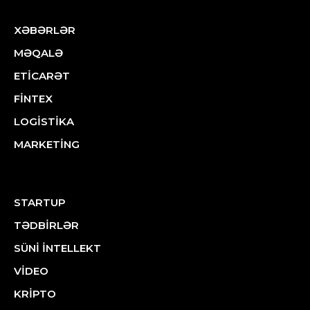
XƏBƏRLƏR
MƏQALƏ
ETİCARƏT
FİNTEX
LOGİSTİKA
MARKETİNG
STARTUP
TƏDBİRLƏR
SÜNİ İNTELLEKT
VİDEO
KRİPTO