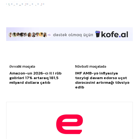
Əvvəlki məqalə
Növbəti məqalədə
Amazon-un 2026-cı il I rüb
IMF AMB-yə inflyasiya
gəlirləri 17% artaraq 181,5
təzyiqi davam edərsə uçot
milyard dollara çatıb
dərəcəsini artırmağı tövsiyə
edib