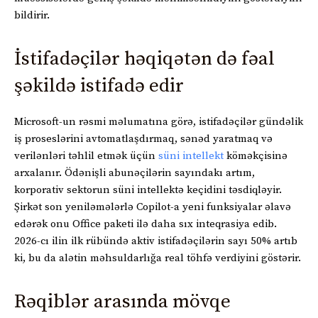
bildirir.
İstifadəçilər həqiqətən də fəal
şəkildə istifadə edir
Microsoft-un rəsmi məlumatına görə, istifadəçilər gündəlik
iş proseslərini avtomatlaşdırmaq, sənəd yaratmaq və
verilənləri təhlil etmək üçün
süni intellekt
köməkçisinə
arxalanır. Ödənişli abunəçilərin sayındakı artım,
korporativ sektorun süni intellektə keçidini təsdiqləyir.
Şirkət son yeniləmələrlə Copilot-a yeni funksiyalar əlavə
edərək onu Office paketi ilə daha sıx inteqrasiya edib.
2026-cı ilin ilk rübündə aktiv istifadəçilərin sayı 50% artıb
ki, bu da alətin məhsuldarlığa real töhfə verdiyini göstərir.
Rəqiblər arasında mövqe