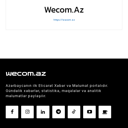
Wecom.az
https://wecom.az
wecom.az
Azərbaycanın ilk Eticarət Xəbər və Məlumat portalıdır.
Gündəlik xəbərlər, statistika, məqalələr və analitik
məlumatlar paylaşılır.