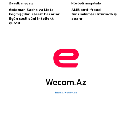
Əvvəlki məqalə
Növbəti məqalədə
Goldman Sachs və Meta
AMB anti-fraud
keçmişçiləri səssiz bazarlar
tənzimləməsi üzərində iş
üçün səsli süni intellekt
aparır
qurdu
Wecom.az
https://wecom.az