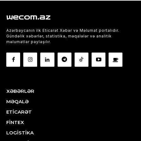
wecom.az
Azərbaycanın ilk Eticarət Xəbər və Məlumat portalıdır.
Gündəlik xəbərlər, statistika, məqalələr və analitik
məlumatlar paylaşılır.
XƏBƏRLƏR
MƏQALƏ
ETİCARƏT
FİNTEX
LOGİSTİKA