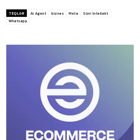
TEQLƏR
Ai Agent
biznes
Meta
Süni İntellekt
Whatsapp