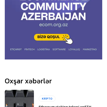
Oxşar xəbərlər
KRİPTO
Ethereum staking tokeni weETH