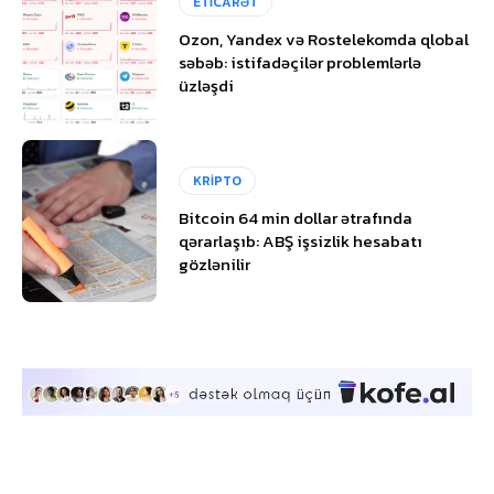
ETİCARƏT
Ozon, Yandex və Rostelekomda qlobal
səbəb: istifadəçilər problemlərlə
üzləşdi
KRİPTO
Bitcoin 64 min dollar ətrafında
qərarlaşıb: ABŞ işsizlik hesabatı
gözlənilir