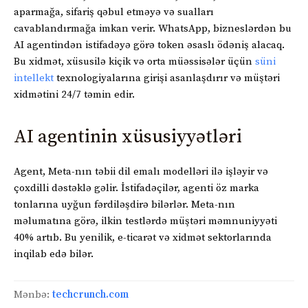
aparmağa, sifariş qəbul etməyə və sualları
cavablandırmağa imkan verir. WhatsApp, bizneslərdən bu
AI agentindən istifadəyə görə token əsaslı ödəniş alacaq.
Bu xidmət, xüsusilə kiçik və orta müəssisələr üçün
süni
intellekt
texnologiyalarına girişi asanlaşdırır və müştəri
xidmətini 24/7 təmin edir.
AI agentinin xüsusiyyətləri
Agent, Meta-nın təbii dil emalı modelləri ilə işləyir və
çoxdilli dəstəklə gəlir. İstifadəçilər, agenti öz marka
tonlarına uyğun fərdiləşdirə bilərlər. Meta-nın
məlumatına görə, ilkin testlərdə müştəri məmnuniyyəti
40% artıb. Bu yenilik, e-ticarət və xidmət sektorlarında
inqilab edə bilər.
Mənbə:
techcrunch.com