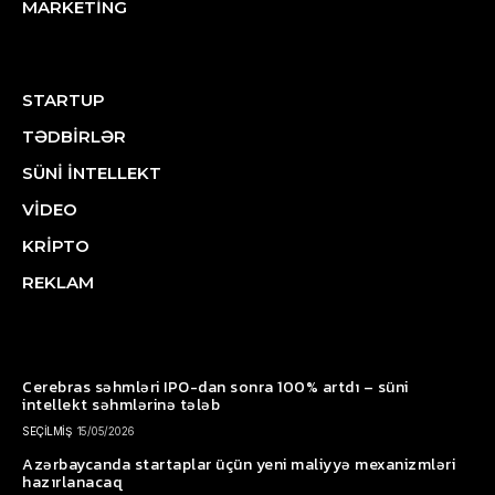
MARKETİNG
STARTUP
TƏDBİRLƏR
SÜNİ İNTELLEKT
VİDEO
KRİPTO
REKLAM
Cerebras səhmləri IPO-dan sonra 100% artdı – süni
intellekt səhmlərinə tələb
SEÇİLMİŞ
15/05/2026
Azərbaycanda startaplar üçün yeni maliyyə mexanizmləri
hazırlanacaq