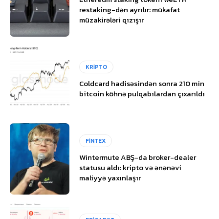
restaking-dən ayrılır: mükafat
müzakirələri qızışır
KRİPTO
Coldcard hadisəsindən sonra 210 min
bitcoin köhnə pulqabılardan çıxarıldı
FİNTEX
Wintermute ABŞ-da broker-dealer
statusu aldı: kripto və ənənəvi
maliyyə yaxınlaşır