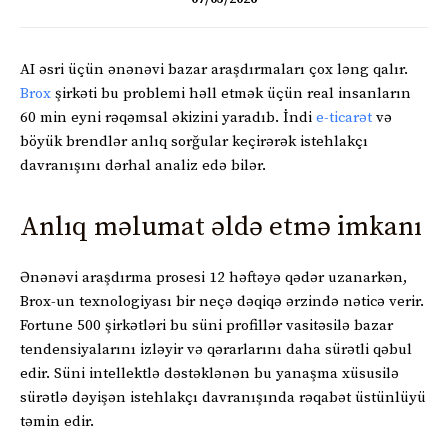
AI əsri üçün ənənəvi bazar araşdırmaları çox ləng qalır.
Brox
şirkəti bu problemi həll etmək üçün real insanların
60 min eyni rəqəmsal əkizini yaradıb. İndi
e-ticarət
və
böyük brendlər anlıq sorğular keçirərək istehlakçı
davranışını dərhal analiz edə bilər.
Anlıq məlumat əldə etmə imkanı
Ənənəvi araşdırma prosesi 12 həftəyə qədər uzanarkən,
Brox-un texnologiyası bir neçə dəqiqə ərzində nəticə verir.
Fortune 500 şirkətləri bu süni profillər vasitəsilə bazar
tendensiyalarını izləyir və qərarlarını daha sürətli qəbul
edir. Süni intellektlə dəstəklənən bu yanaşma xüsusilə
sürətlə dəyişən istehlakçı davranışında rəqabət üstünlüyü
təmin edir.