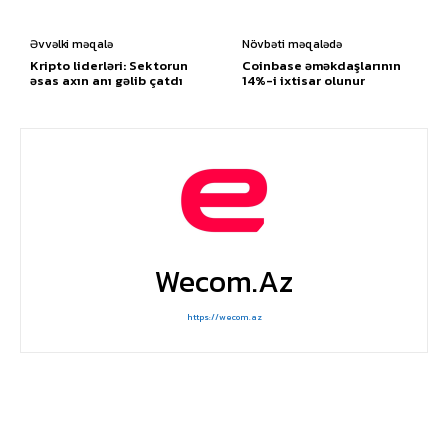
Əvvəlki məqalə
Növbəti məqalədə
Kripto liderləri: Sektorun
Coinbase əməkdaşlarının
əsas axın anı gəlib çatdı
14%-i ixtisar olunur
Wecom.az
https://wecom.az