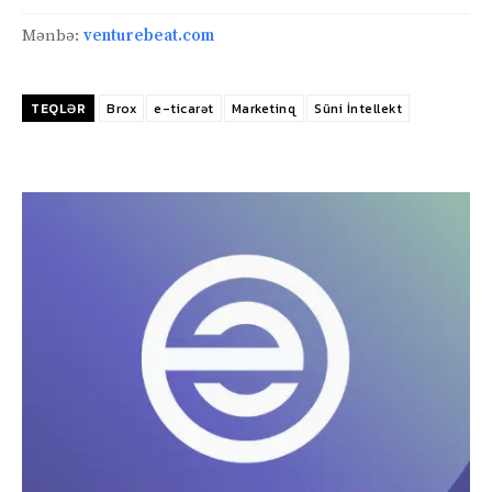
Mənbə:
venturebeat.com
TEQLƏR
Brox
e-ticarət
Marketinq
Süni İntellekt