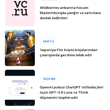
Wildberries anbarına hücum:
Ekaterinburqda yanğın və satıcılara
dəstək tədbirləri
KRİPTO
Yaponiya FSA kripto birjalarından
çıxarışlarda gecikmə tələb edir
SEÇİLMİŞ
OpenAI pulsuz ChatGPT istifadəçiləri
üçün GPT-5.6 Luna və Think
düyməsini təqdim edir