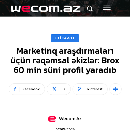
ETİCARƏT
Marketinq araşdırmaları
üçün rəqəmsal əkizlər: Brox
60 min süni profil yaradıb
Facebook
X
Pinterest
Wecom.az
07/05/2026