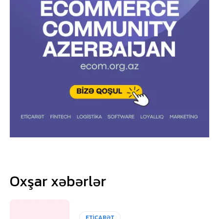
Oxşar xəbərlər
ETİCARƏT