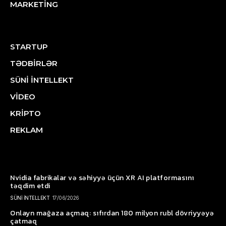
MARKETİNG
STARTUP
TƏDBİRLƏR
SÜNİ İNTELLEKT
VİDEO
KRİPTO
REKLAM
Nvidia fabrikalar və səhiyyə üçün XR AI platformasını
təqdim etdi
SÜNİ İNTELLEKT
17/06/2026
Onlayn mağaza açmaq: sıfırdan 180 milyon rubl dövriyyəyə
çatmaq