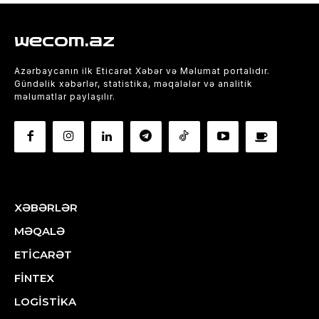
wecom.az
Azərbaycanın ilk Eticarət Xəbər və Məlumat portalıdır.
Gündəlik xəbərlər, statistika, məqalələr və analitik
məlumatlar paylaşılır.
XƏBƏRLƏR
MƏQALƏ
ETİCARƏT
FİNTEX
LOGİSTİKA