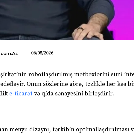
06/05/2026
com.az
şirkətinin robotlaşdırılmış mətbəxlərini süni inte
ədəfləyir. Onun sözlərinə görə, tezliklə hər kəs bi
ilik
e-ticarət
və qida sənayesini birləşdirir.
anan menyu dizaynı, tərkibin optimallaşdırılması v