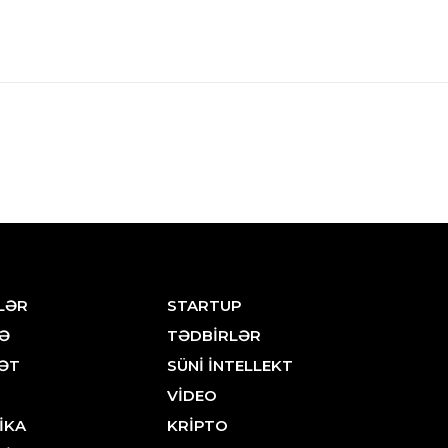
LƏR
STARTUP
Ə
TƏDBİRLƏR
ƏT
SÜNİ İNTELLEKT
VİDEO
İKA
KRİPTO