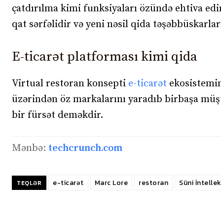
çatdırılma kimi funksiyaları özündə ehtiva edi
qat sərfəlidir və yeni nəsil qida təşəbbüskarlar
E-ticarət platforması kimi qida
Virtual restoran konsepti
e-ticarət
ekosisteminə
üzərindən öz markalarını yaradıb birbaşa müştə
bir fürsət deməkdir.
Mənbə:
techcrunch.com
e-ticarət
Marc Lore
restoran
Süni İntelle
TEQLƏR