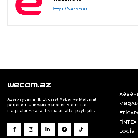
https://wecom.az
wecom.az
XƏBƏR
Azərbaycanın ilk Eticarət Xəbər və Məlumat
MƏQAL
portalıdır. Gündəlik xəbərlər, statistika,
məqalələr və analitik məlumatlar paylaşılır.
ETİCAR
FİNTEX
LOGİST