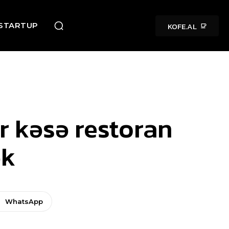
KOFE.AL
STARTUP
ər kəsə restoran
ək
WhatsApp