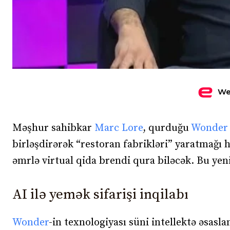
We
Məşhur sahibkar
Marc Lore
, qurduğu
Wonder
birləşdirərək “restoran fabrikləri” yaratmağı h
əmrlə virtual qida brendi qura biləcək. Bu yen
AI ilə yemək sifarişi inqilabı
Wonder
-in texnologiyası süni intellektə əsasl