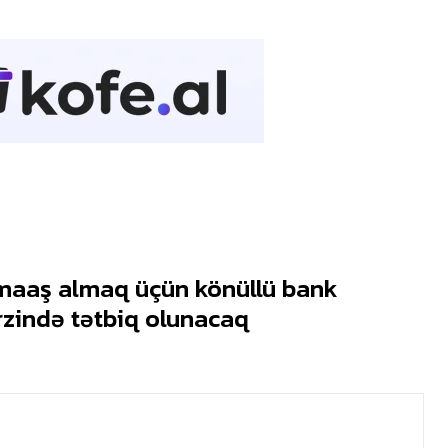
aaş almaq üçün könüllü bank
rzində tətbiq olunacaq