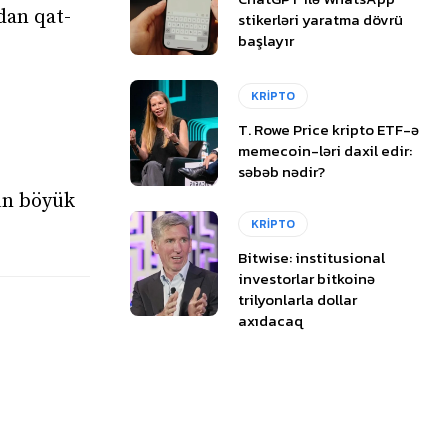
dan qat-
stikerləri yaratma dövrü
başlayır
KRİPTO
T. Rowe Price kripto ETF-ə
memecoin-ləri daxil edir:
səbəb nədir?
çün böyük
KRİPTO
Bitwise: institusional
investorlar bitkoinə
trilyonlarla dollar
axıdacaq