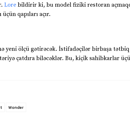
r.
Lore
bildirir ki, bu model fiziki restoran açmaq
ı üçün qapıları açır.
 yeni ölçü gətirəcək. İstifadəçilər birbaşa tətbiq
riyə çatdıra biləcəklər. Bu, kiçik sahibkarlar ü
kt
Wonder