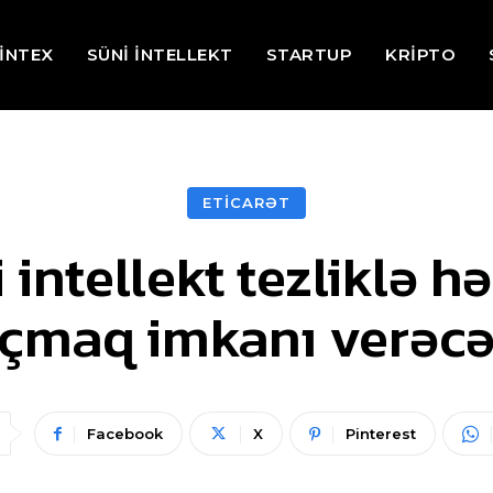
İNTEX
SÜNİ İNTELLEKT
STARTUP
KRİPTO
ETİCARƏT
 intellekt tezliklə h
çmaq imkanı verəc
Facebook
X
Pinterest