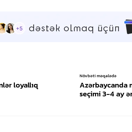
Növbəti məqalədə
lər loyallıq
Azərbaycanda m
seçimi 3-4 ay ə