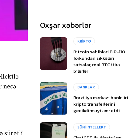
Oxşar xəbərlər
KRİPTO
Bitcoin sahibləri BIP-110
forkundan sikkələri
satsalar, real BTC itirə
bilərlər
llektlə
r neçə
BANKLAR
Braziliya mərkəzi bankı iri
kripto transferlərini
gecikdirməyi əmr etdi
SÜNİ İNTELLEKT
ə sürətli
ChatGPT ilə WhatsApp