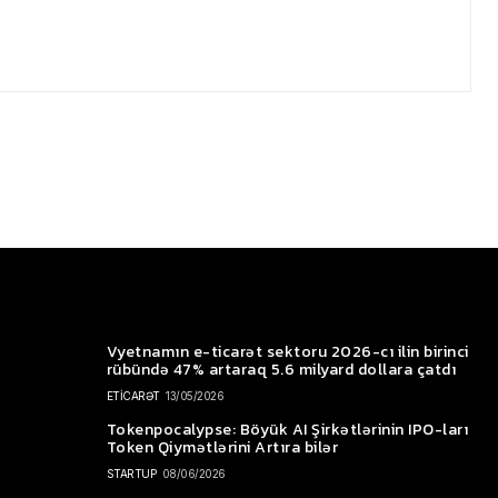
Vyetnamın e-ticarət sektoru 2026-cı ilin birinci
rübündə 47% artaraq 5.6 milyard dollara çatdı
ETİCARƏT
13/05/2026
Tokenpocalypse: Böyük AI Şirkətlərinin IPO-ları
Token Qiymətlərini Artıra bilər
STARTUP
08/06/2026