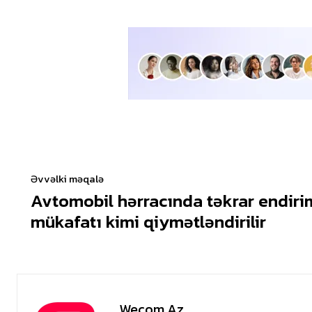
Əvvəlki məqalə
Avtomobil hərracında təkrar endirim
mükafatı kimi qiymətləndirilir
Wecom.az