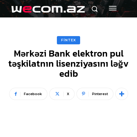
FİNTEX
Mərkəzi Bank elektron pul
təşkilatnın lisenziyasını ləğv
edib
Facebook
X
Pinterest