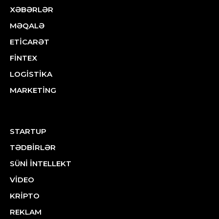
XƏBƏRLƏR
MƏQALƏ
ETİCARƏT
FİNTEX
LOGİSTİKA
MARKETİNG
STARTUP
TƏDBİRLƏR
SÜNİ İNTELLEKT
VİDEO
KRİPTO
REKLAM