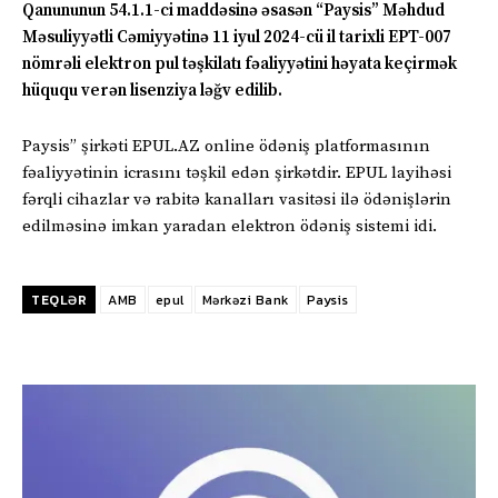
Qanununun 54.1.1-ci maddəsinə əsasən “Paysis” Məhdud
Məsuliyyətli Cəmiyyətinə 11 iyul 2024-cü il tarixli EPT-007
nömrəli elektron pul təşkilatı fəaliyyətini həyata keçirmək
hüququ verən lisenziya ləğv edilib.
Paysis” şirkəti EPUL.AZ online ödəniş platformasının
fəaliyyətinin icrasını təşkil edən şirkətdir. EPUL layihəsi
fərqli cihazlar və rabitə kanalları vasitəsi ilə ödənişlərin
edilməsinə imkan yaradan elektron ödəniş sistemi idi.
TEQLƏR
AMB
epul
Mərkəzi Bank
Paysis