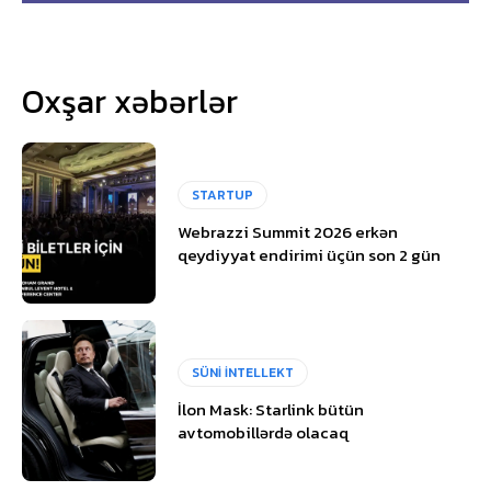
Oxşar xəbərlər
STARTUP
Webrazzi Summit 2026 erkən
qeydiyyat endirimi üçün son 2 gün
SÜNİ İNTELLEKT
İlon Mask: Starlink bütün
avtomobillərdə olacaq