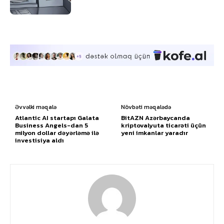
Əvvəlki məqalə
Növbəti məqalədə
Atlantic AI startapı Galata
BitAZN Azərbaycanda
Business Angels-dan 5
kriptovalyuta ticarəti üçün
milyon dollar dəyərləmə ilə
yeni imkanlar yaradır
investisiya aldı