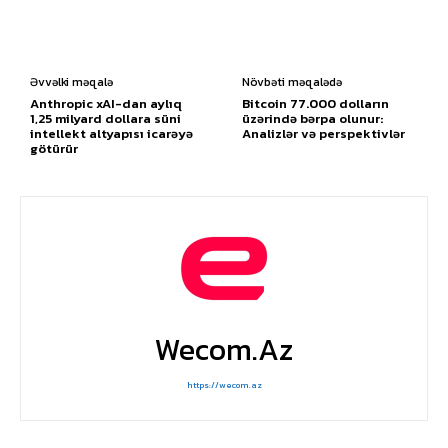
Əvvəlki məqalə
Növbəti məqalədə
Anthropic xAI-dan aylıq
Bitcoin 77.000 dolların
1,25 milyard dollara süni
üzərində bərpa olunur:
intellekt altyapısı icarəyə
Analizlər və perspektivlər
götürür
Wecom.az
https://wecom.az