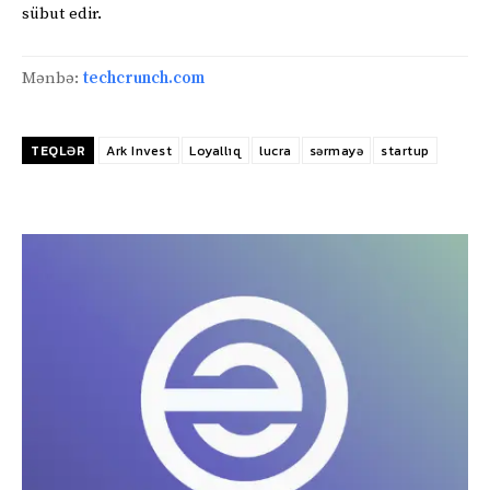
sübut edir.
Mənbə:
techcrunch.com
TEQLƏR
Ark Invest
Loyallıq
lucra
sərmayə
startup