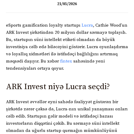
21/05/2026
eSports gamification loyalty startupı
Lucra
, Cathie Wood’un
ARK Invest şirkətindən 20 milyon dollar sərmayə toplayıb.
Bu, startupın süni intellekt etiketi olmadan da böyük
investisiya cəlb edə biləcəyini göstərir. Lucra oyunlaşdırma
və loyallıq xidmətləri ilə istifadəçi bağlılığını artırmaq
məqsədi daşıyır. Bu xəbər
fintex
sahəsində yeni
tendensiyaları ortaya qoyur.
ARK Invest niyə Lucra seçdi?
ARK Invest əvvəllər eyni sahədə fəaliyyət göstərən bir
şirkətdə zərər çəksə də, Lucra-nın unikal yanaşması onları
cəlb edib. Startupın gəlir modeli və istifadəçi bazası
investorların diqqətini çəkib. Bu sərmayə süni intellekt
olmadan da uğurlu startup qurmağın mümkünlüyünü