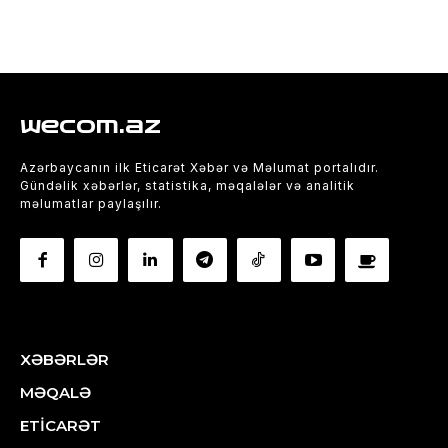
wecom.az
Azərbaycanın ilk Eticarət Xəbər və Məlumat portalıdır.
Gündəlik xəbərlər, statistika, məqalələr və analitik
məlumatlar paylaşılır.
XƏBƏRLƏR
MƏQALƏ
ETİCARƏT