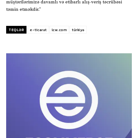
müştərilərimizə davamlı və etibarlı alış-veriş təcrübəsi
təmin etməkdir.”
TEQLƏR
e-ticarət
lcw.com
türkiyə