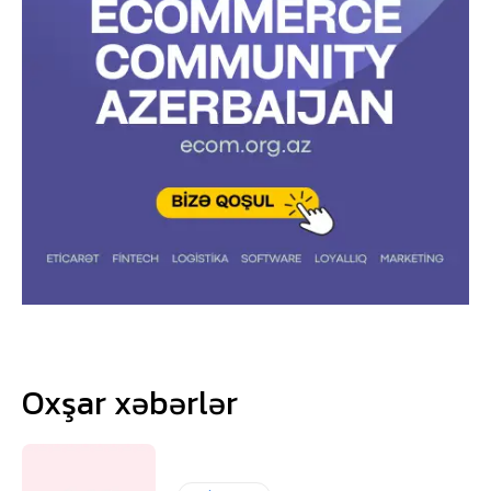
Oxşar xəbərlər