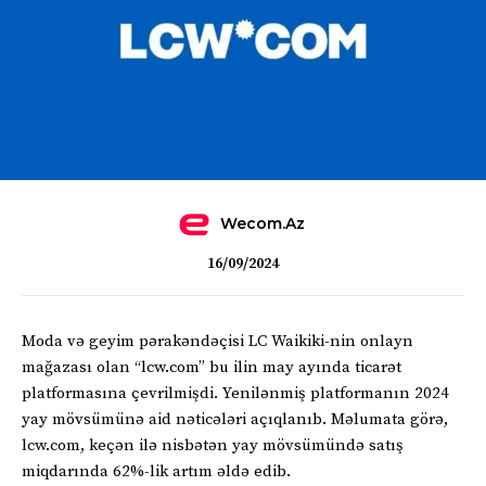
Wecom.az
16/09/2024
Moda və geyim pərakəndəçisi LC Waikiki-nin onlayn
mağazası olan “lcw.com” bu ilin may ayında ticarət
platformasına çevrilmişdi. Yenilənmiş platformanın 2024
yay mövsümünə aid nəticələri açıqlanıb. Məlumata görə,
lcw.com, keçən ilə nisbətən yay mövsümündə satış
miqdarında 62%-lik artım əldə edib.