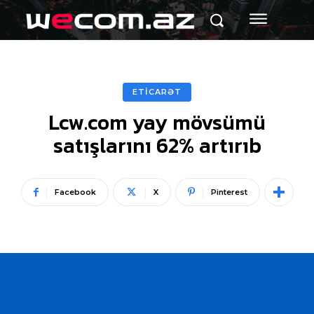
ETİCARƏT
Lcw.com yay mövsümü
satışlarını 62% artırıb
Facebook
X
Pinterest