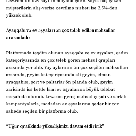
Lcw.com-un üzv sayı 16 milyona çatıb. Sayta baş çəkən
müştərilərin alış-verişə çevrilmə nisbəti isə 2,5%-dən
yüksək olub.
Ayaqqabı və ev əşyaları ən çox tələb edilən məhsullar
arasındadır
Platformada təqdim olunan ayaqqabı və ev əşyaları, qadın
kateqoriyasında ən çox tələb görən məhsul qrupları
arasında yer alıb. Yay aylarının ən çox seçilən məhsulları
arasında, geyim kateqoriyasında alt geyim, idman
ayaqqabısı, şort və paltarlar ön planda olub, geyim
xaricində isə kettle kimi ev əşyalarına böyük tələbat
müşahidə olunub. Lcw.com geniş məhsul çeşidi və sərfəli
kampaniyalarla, modadan ev əşyalarına qədər bir çox
sahədə seçilən bir platforma olub.
“Uğur qrafikində yüksəlişimizi davam etdiririk”