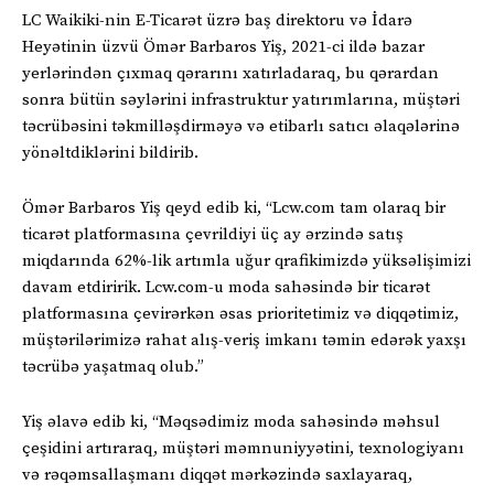
LC Waikiki-nin E-Ticarət üzrə baş direktoru və İdarə
Heyətinin üzvü Ömər Barbaros Yiş, 2021-ci ildə bazar
yerlərindən çıxmaq qərarını xatırladaraq, bu qərardan
sonra bütün səylərini infrastruktur yatırımlarına, müştəri
təcrübəsini təkmilləşdirməyə və etibarlı satıcı əlaqələrinə
yönəltdiklərini bildirib.
Ömər Barbaros Yiş qeyd edib ki, “Lcw.com tam olaraq bir
ticarət platformasına çevrildiyi üç ay ərzində satış
miqdarında 62%-lik artımla uğur qrafikimizdə yüksəlişimizi
davam etdiririk. Lcw.com-u moda sahəsində bir ticarət
platformasına çevirərkən əsas prioritetimiz və diqqətimiz,
müştərilərimizə rahat alış-veriş imkanı təmin edərək yaxşı
təcrübə yaşatmaq olub.”
Yiş əlavə edib ki, “Məqsədimiz moda sahəsində məhsul
çeşidini artıraraq, müştəri məmnuniyyətini, texnologiyanı
və rəqəmsallaşmanı diqqət mərkəzində saxlayaraq,