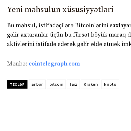
Yeni məhsulun xüsusiyyətləri
Bu məhsul, istifadəçilərə Bitcoinlərini saxlay
gəlir axtaranlar üçün bu fürsət böyük maraq d
aktivlərini istifadə edərək gəlir əldə etmək imk
Mənbə:
cointelegraph.com
anbar
bitcoin
faiz
Kraken
kripto
TEQLƏR