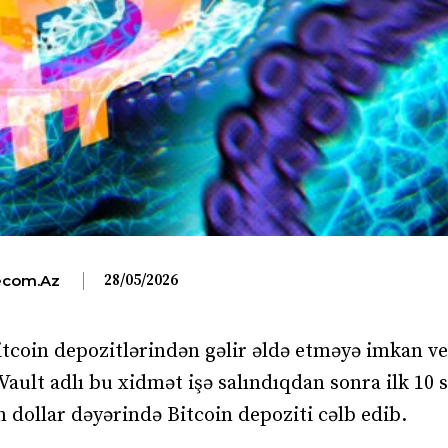
28/05/2026
com.az
Bitcoin depozitlərindən gəlir əldə etməyə imkan v
ult adlı bu xidmət işə salındıqdan sonra ilk 10 
 dollar dəyərində Bitcoin depoziti cəlb edib.