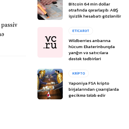
Bitcoin 64 min dollar
ətrafında qərarlaşıb: ABŞ
işsizlik hesabatı gözlənilir
 passiv
ETİCARƏT
nə
Wildberries anbarına
hücum: Ekaterinburqda
yanğın və satıcılara
dəstək tədbirləri
KRİPTO
Yaponiya FSA kripto
birjalarından çıxarışlarda
gecikmə tələb edir