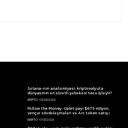
Solana-nın anatomiyası: kriptovalyuta
dünyasının ən sürətli şəbəkəsi necə işləyir?
KRİPTO
06/08/2026
Follow the Money: Upbit payı $675 milyon,
vençur sövdələşmələri və Arc token satışı
KRİPTO
17/05/2026