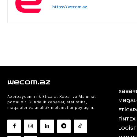
https://wecom.az
wecom.az
XƏBƏR
Azərbaycanın ilk Eticarət Xəbər və Məlumat
MƏQAL
portalıdır. Gündəlik xəbərlər, statistika,
məqalələr və analitik məlumatlar paylaşılır.
ETİCAR
FİNTEX
LOGİST