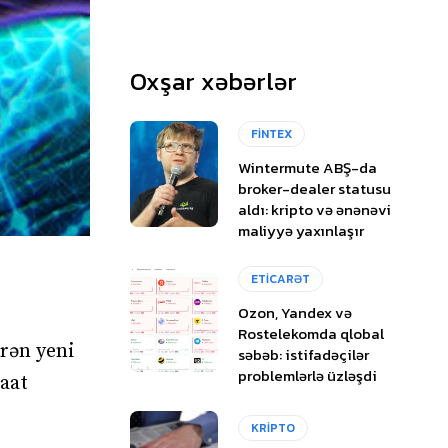
Oxşar xəbərlər
FİNTEX
Wintermute ABŞ-da
broker-dealer statusu
aldı: kripto və ənənəvi
maliyyə yaxınlaşır
ETİCARƏT
Ozon, Yandex və
Rostelekomda qlobal
erən yeni
səbəb: istifadəçilər
problemlərlə üzləşdi
saat
KRİPTO