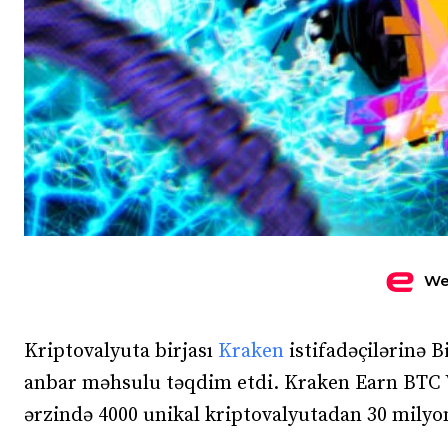
We
Kriptovalyuta birjası
Kraken
istifadəçilərinə 
anbar məhsulu təqdim etdi. Kraken Earn BTC Va
ərzində 4000 unikal kriptovalyutadan 30 milyon