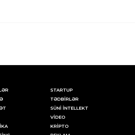
LƏR
STARTUP
Ə
TƏDBİRLƏR
ƏT
SÜNİ İNTELLEKT
VİDEO
İKA
KRİPTO