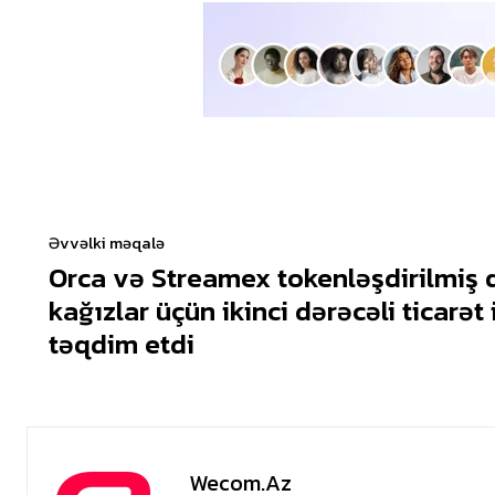
Əvvəlki məqalə
Orca və Streamex tokenləşdirilmiş 
kağızlar üçün ikinci dərəcəli ticarət
təqdim etdi
Wecom.az