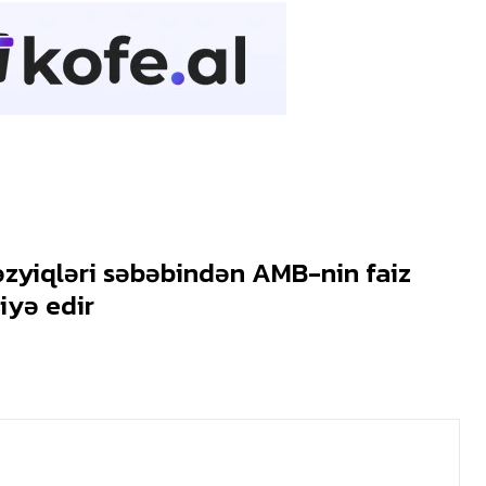
təzyiqləri səbəbindən AMB-nin faiz
iyə edir