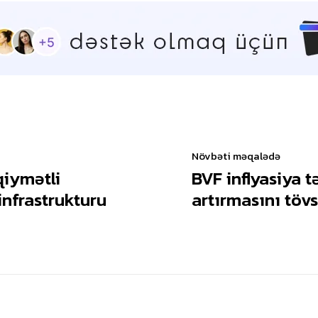
Növbəti məqalədə
qiymətli
BVF inflyasiya 
 infrastrukturu
artırmasını tövs