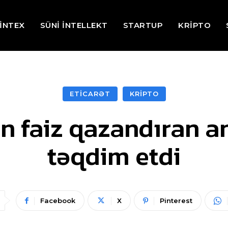
İNTEX
SÜNİ İNTELLEKT
STARTUP
KRİPTO
ETİCARƏT
KRİPTO
in faiz qazandıran 
təqdim etdi
Facebook
X
Pinterest