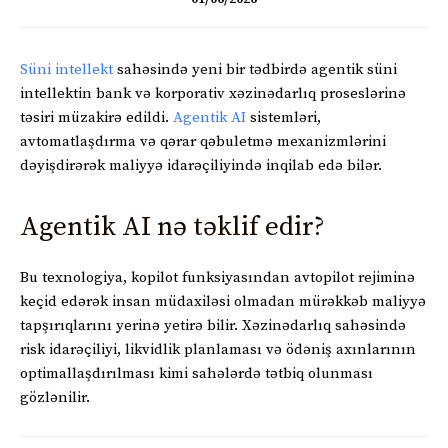
Süni intellekt
sahəsində yeni bir tədbirdə agentik süni
intellektin bank və korporativ xəzinədarlıq proseslərinə
təsiri müzakirə edildi.
Agentik AI
sistemləri,
avtomatlaşdırma və qərar qəbuletmə mexanizmlərini
dəyişdirərək maliyyə idarəçiliyində inqilab edə bilər.
Agentik AI nə təklif edir?
Bu texnologiya, kopilot funksiyasından avtopilot rejiminə
keçid edərək insan müdaxiləsi olmadan mürəkkəb maliyyə
tapşırıqlarını yerinə yetirə bilir. Xəzinədarlıq sahəsində
risk idarəçiliyi, likvidlik planlaması və ödəniş axınlarının
optimallaşdırılması kimi sahələrdə tətbiq olunması
gözlənilir.