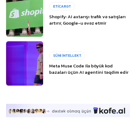
ETİCARƏT
Shopify: AI axtarışı trafik və satışları
artırır, Google-u əvəz etmir
SÜNİ İNTELLEKT
Meta Muse Code ilə böyük kod
bazaları üçün AI agentini təqdim edir