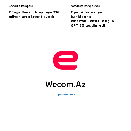
Əvvəlki məqalə
Növbəti məqalədə
Dünya Bankı Ukraynaya 236
OpenAI Yaponiya
milyon avro kredit ayırdı
banklarına
kibertəhlükəsizlik üçün
GPT 5.5 təqdim edir
Wecom.az
https://wecom.az