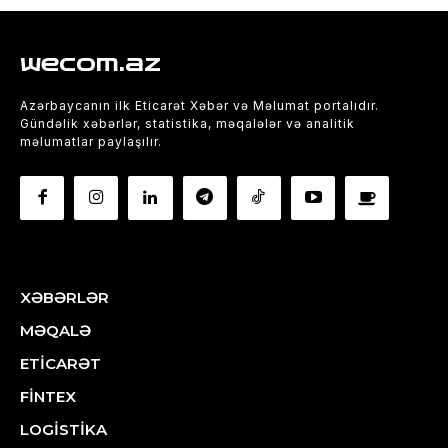
wecom.az
Azərbaycanın ilk Eticarət Xəbər və Məlumat portalıdır.
Gündəlik xəbərlər, statistika, məqalələr və analitik
məlumatlar paylaşılır.
XƏBƏRLƏR
MƏQALƏ
ETİCARƏT
FİNTEX
LOGİSTİKA