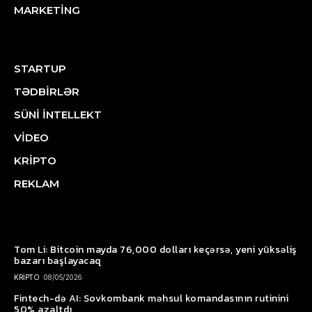
MARKETİNG
STARTUP
TƏDBİRLƏR
SÜNİ İNTELLEKT
VİDEO
KRİPTO
REKLAM
Tom Li: Bitcoin mayda 76,000 dolları keçərsə, yeni yüksəliş
bazarı başlayacaq
KRİPTO
08/05/2026
Fintech-də AI: Sovkombank məhsul komandasının rutinini
50% azaltdı