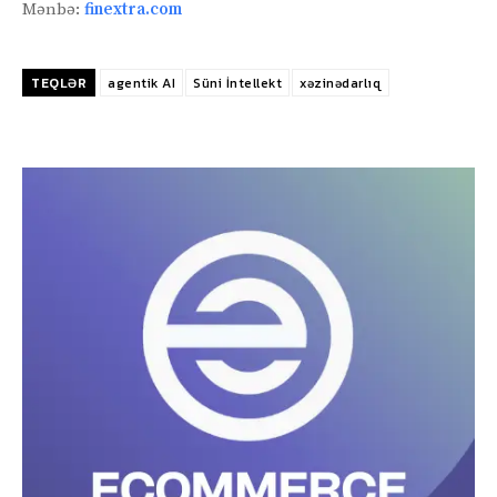
Mənbə:
finextra.com
TEQLƏR
agentik AI
Süni İntellekt
xəzinədarlıq