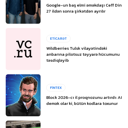
Google-un baş elmi əməkdaşı Ceff Din
27 ildən sonra şirkətdən ayrılır
ETİCARƏT
Wildberries Tulsk vilayətindəki
anbarına pilotsuz təyyarə hücumunu
təsdiqləyib
FİNTEX
Block 2026-cı il proqnozunu artırdı: AI
demək olar ki, bütün kodlara toxunur