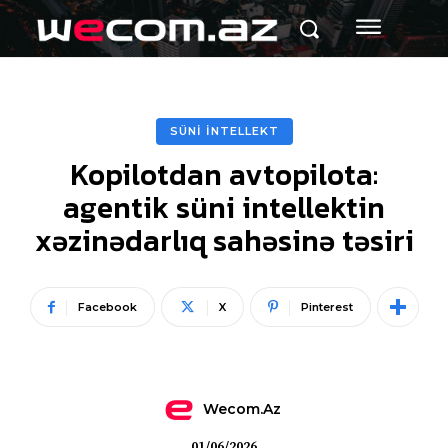
SÜNİ İNTELLEKT
Kopilotdan avtopilota:
agentik süni intellektin
xəzinədarlıq sahəsinə təsiri
Facebook
X
Pinterest
Wecom.az
01/06/2026