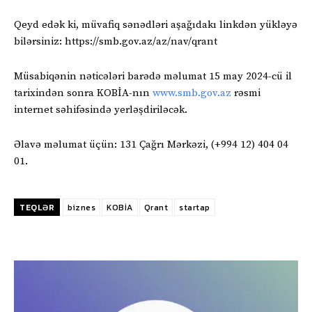
Qeyd edək ki, müvafiq sənədləri aşağıdakı linkdən yükləyə
bilərsiniz: https://smb.gov.az/az/nav/qrant
Müsabiqənin nəticələri barədə məlumat 15 may 2024-cü il
tarixindən sonra KOBİA-nın
www.smb.gov.az
rəsmi
internet səhifəsində yerləşdiriləcək.
Əlavə məlumat üçün: 131 Çağrı Mərkəzi, (+994 12) 404 04
01.
TEQLƏR
biznes
KOBİA
Qrant
startap