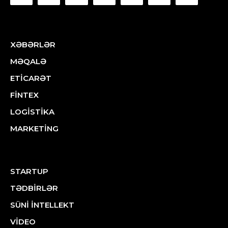
XƏBƏRLƏR
MƏQALƏ
ETİCARƏT
FİNTEX
LOGİSTİKA
MARKETİNG
STARTUP
TƏDBİRLƏR
SÜNİ İNTELLEKT
VİDEO