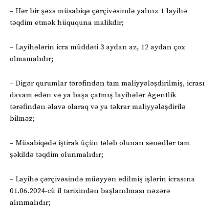
– Hər bir şəxs müsabiqə çərçivəsində yalnız 1 layihə
təqdim etmək hüququna malikdir;
– Layihələrin icra müddəti 3 aydan az, 12 aydan çox
olmamalıdır;
– Digər qurumlar tərəfindən tam maliyyələşdirilmiş, icrası
davam edən və ya başa çatmış layihələr Agentlik
tərəfindən əlavə olaraq və ya təkrar maliyyələşdirilə
bilməz;
– Müsabiqədə iştirak üçün tələb olunan sənədlər tam
şəkildə təqdim olunmalıdır;
– Layihə çərçivəsində müəyyən edilmiş işlərin icrasına
01.06.2024-cü il tarixindən başlanılması nəzərə
alınmalıdır;