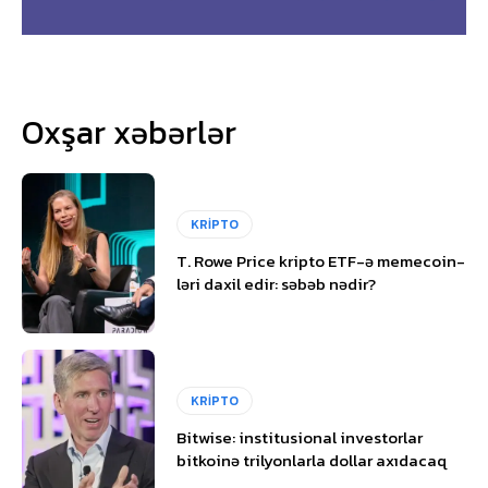
Oxşar xəbərlər
KRİPTO
T. Rowe Price kripto ETF-ə memecoin-
ləri daxil edir: səbəb nədir?
KRİPTO
Bitwise: institusional investorlar
bitkoinə trilyonlarla dollar axıdacaq