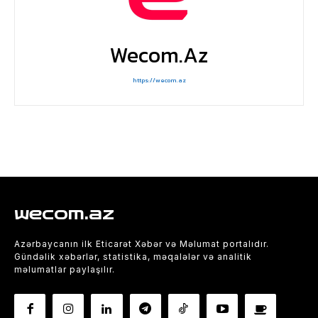
Wecom.az
https://wecom.az
wecom.az
Azərbaycanın ilk Eticarət Xəbər və Məlumat portalıdır.
Gündəlik xəbərlər, statistika, məqalələr və analitik
məlumatlar paylaşılır.