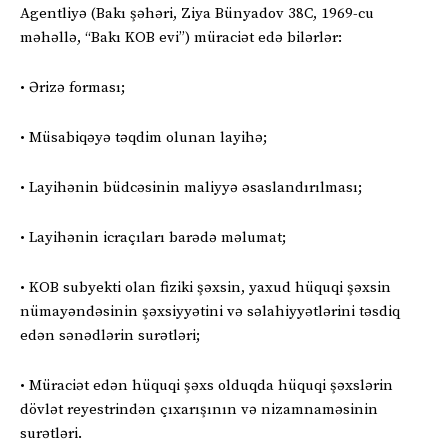
Agentliyə (Bakı şəhəri, Ziya Bünyadov 38C, 1969-cu
məhəllə, “Bakı KOB evi”) müraciət edə bilərlər:
• Ərizə forması;
• Müsabiqəyə təqdim olunan layihə;
• Layihənin büdcəsinin maliyyə əsaslandırılması;
• Layihənin icraçıları barədə məlumat;
• KOB subyekti olan fiziki şəxsin, yaxud hüquqi şəxsin
nümayəndəsinin şəxsiyyətini və səlahiyyətlərini təsdiq
edən sənədlərin surətləri;
• Müraciət edən hüquqi şəxs olduqda hüquqi şəxslərin
dövlət reyestrindən çıxarışının və nizamnaməsinin
surətləri.