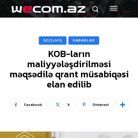
SEÇİLMİŞ
XƏBƏRLƏR
KOB-ların
maliyyələşdirilməsi
məqsədilə qrant müsabiqəsi
elan edilib
Facebook
X
Pinterest