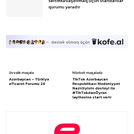
sertifikatlaşdırmaq üçün standartlar
qurumu yaradır
Əvvəlki məqalə
Növbəti məqalədə
Azərbaycan – Türkiyə
TikTok Azərbaycan
eTicarət Forumu 24
Respublikası Mədəniyyət
Nazirliyinin dəstəyi ilə
#TikTokdanÖyrən
layihəsinə start verir