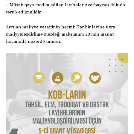
– Müsabiqəyə təqdim edilən layihələr Azərbaycan dilində
tərtib edilməlidir.
Ayrılan maliyyə vəsaitinin həcmi: Hər bir layihə üzrə
maliyyələşdirilmə məbləği maksimum 20 min manat
həcmində nəzərdə tutulur.