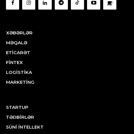
XƏBƏRLƏR
MƏQALƏ
ETİCARƏT
FİNTEX
LOGİSTİKA
MARKETİNG
STARTUP
TƏDBİRLƏR
SÜNİ İNTELLEKT