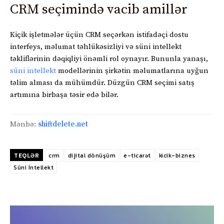
CRM seçimində vacib amillər
Kiçik işletmələr üçün CRM seçərkən istifadəçi dostu
interfeys, məlumat təhlükəsizliyi və süni intellekt
təkliflərinin dəqiqliyi önəmli rol oynayır. Bununla yanaşı,
süni intellekt
modellərinin şirkətin məlumatlarına uyğun
təlim alması da mühümdür. Düzgün CRM seçimi satış
artımına birbaşa təsir edə bilər.
Mənbə:
shiftdelete.net
TEQLƏR
crm
dijital dönüşüm
e-ticarət
kicik-biznes
Süni İntellekt