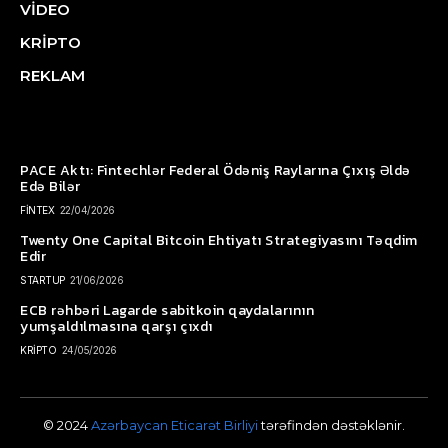
VİDEO
KRİPTO
REKLAM
PACE Aktı: Fintechlər Federal Ödəniş Raylarına Çıxış Əldə
Edə Bilər
FİNTEX
22/04/2026
Twenty One Capital Bitcoin Ehtiyatı Strategiyasını Təqdim
Edir
STARTUP
21/06/2026
ECB rəhbəri Lagarde sabitkoin qaydalarının
yumşaldılmasına qarşı çıxdı
KRİPTO
24/05/2026
© 2024
Azərbaycan Eticarət Birliyi
tərəfindən dəstəklənir.