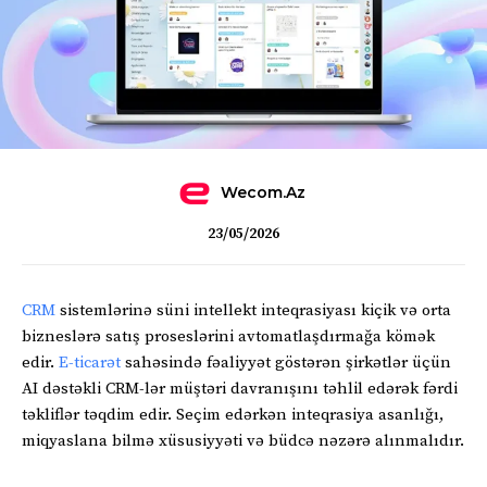
Wecom.az
23/05/2026
CRM
sistemlərinə süni intellekt inteqrasiyası kiçik və orta
bizneslərə satış proseslərini avtomatlaşdırmağa kömək
edir.
E-ticarət
sahəsində fəaliyyət göstərən şirkətlər üçün
AI dəstəkli CRM-lər müştəri davranışını təhlil edərək fərdi
təkliflər təqdim edir. Seçim edərkən inteqrasiya asanlığı,
miqyaslana bilmə xüsusiyyəti və büdcə nəzərə alınmalıdır.