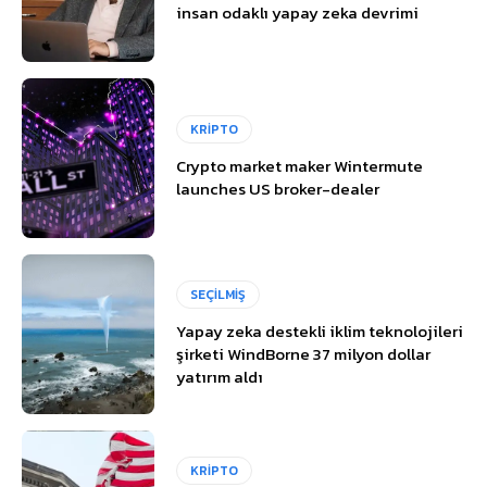
insan odaklı yapay zeka devrimi
KRİPTO
Crypto market maker Wintermute
launches US broker-dealer
SEÇİLMİŞ
Yapay zeka destekli iklim teknolojileri
şirketi WindBorne 37 milyon dollar
yatırım aldı
KRİPTO