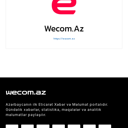
Wecom.az
https://wecom.az
wecom.az
Azərbaycanın ilk Eticarət Xəbər və Məlumat portalıdır.
Gündəlik xəbərlər, statistika, məqalələr və analitik
məlumatlar paylaşılır.