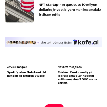
NFT startapının qurucusu 10 milyon
dollarlıq investisiyanı mənimsəməkdə
ittiham edildi
Əvvəlki məqalə
Növbəti məqalədə
Spotify-dan NotebookLM
Mərkəzi Banka maliyyə
bənzəri AI tətbiqi: Studio
icarəsi sənədləri təqdim
edilməməsinə 5 000 manat
cərimə