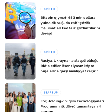
KRİPTO
Bitcoin qiyməti 65,3 min dollara
yüksəldi: ABŞ-da zəif işsizlik
məlumatları Fed faiz gözləntilərini
dəyişdi
KRİPTO
Rusiya, Ukrayna ilə əlaqəli olduğu
iddia edilən lisenziyasız kripto
birjalarına qarşı əməliyyat keçirir
STARTUP
Koç Holding-in İqlim Texnologiyaları
Proqramını ilk dövrü tamamlayan 4
startup