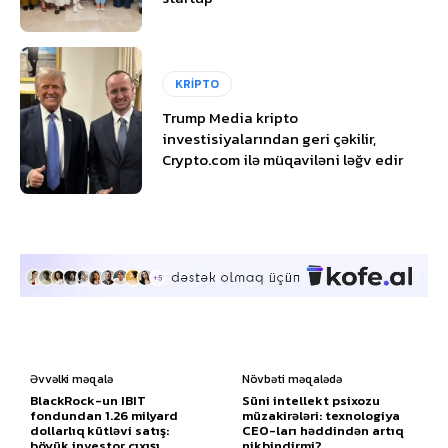
KRİPTO
Trump Media kripto
investisiyalarından geri çəkilir,
Crypto.com ilə müqaviləni ləğv edir
Əvvəlki məqalə
Növbəti məqalədə
BlackRock-un IBIT
Süni intellekt psixozu
fondundan 1.26 milyard
müzakirələri: texnologiya
dollarlıq kütləvi satış:
CEO-ları həddindən artıq
böyük investor çıxışı
nikbindirmi?