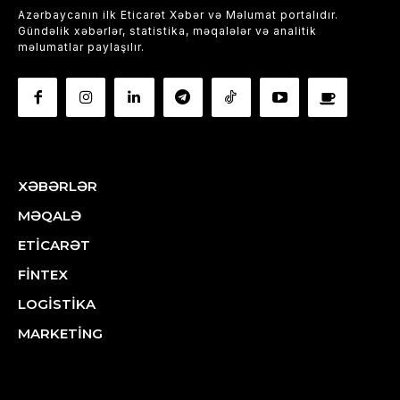
Azərbaycanın ilk Eticarət Xəbər və Məlumat portalıdır.
Gündəlik xəbərlər, statistika, məqalələr və analitik
məlumatlar paylaşılır.
XƏBƏRLƏR
MƏQALƏ
ETİCARƏT
FİNTEX
LOGİSTİKA
MARKETİNG