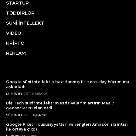
STARTUP
TƏDBİRLƏR
SÜNİ İNTELLEKT
VİDEO
KRİPTO
REKLAM
Google süni intellektlə hazırlanmış ilk zero-day hücumunu
aşkarladı
SÜNİ İNTELLEKT
12/05/2026
Big Tech süni intellekt investisiyalarını artırır: Mag 7
qazanclarını elan etdi
SÜNİ İNTELLEKT
30/04/2026
Google Pixel 11 xüsusiyyətləri və rəngləri Amazon sızıntısı
ilə ortaya çıxdı