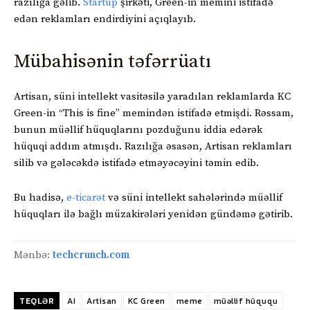
razılığa gəlib.
Startup
şirkəti, Green-in memini istifadə
edən reklamları endirdiyini açıqlayıb.
Mübahisənin təfərrüatı
Artisan, süni intellekt vasitəsilə yaradılan reklamlarda KC
Green-in “This is fine” memindən istifadə etmişdi. Rəssam,
bunun müəllif hüquqlarını pozduğunu iddia edərək
hüquqi addım atmışdı. Razılığa əsasən, Artisan reklamları
silib və gələcəkdə istifadə etməyəcəyini təmin edib.
Bu hadisə,
e-ticarət
və süni intellekt sahələrində müəllif
hüquqları ilə bağlı müzakirələri yenidən gündəmə gətirib.
Mənbə:
techcrunch.com
TEQLƏR
AI
Artisan
KC Green
meme
müəllif hüququ