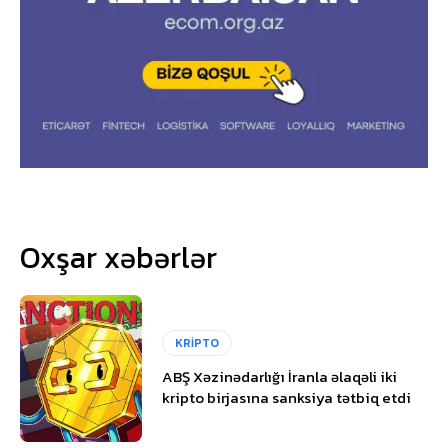
Oxşar xəbərlər
KRİPTO
ABŞ Xəzinədarlığı İranla əlaqəli iki
kripto birjasına sanksiya tətbiq etdi