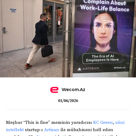
Wecom.az
01/06/2026
Məşhur “This is fine” meminin yaradıcısı
KC Green
,
süni
intellekt
startup-ı
Artisan
ilə mübahisəni həll edən