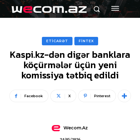
ETİCARƏT
FİNTEX
Kaspi.kz-dən digər banklara
köçürmələr üçün yeni
komissiya tətbiq edildi
Facebook
X
Pinterest
Wecom.az
24/05/2026