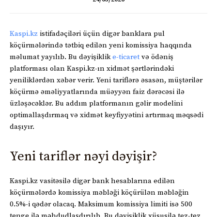
Kaspi.kz
istifadəçiləri üçün digər banklara pul
köçürmələrində tətbiq edilən yeni komissiya haqqında
məlumat yayılıb. Bu dəyişiklik
e-ticaret
və ödəniş
platforması olan Kaspi.kz-ın xidmət şərtlərindəki
yeniliklərdən xəbər verir. Yeni tariflərə əsasən, müştərilər
köçürmə əməliyyatlarında müəyyən faiz dərəcəsi ilə
üzləşəcəklər. Bu addım platformanın gəlir modelini
optimallaşdırmaq və xidmət keyfiyyətini artırmaq məqsədi
daşıyır.
Yeni tariflər nəyi dəyişir?
Kaspi.kz vasitəsilə digər bank hesablarına edilən
köçürmələrdə komissiya məbləği köçürülən məbləğin
0.5%-i qədər olacaq. Maksimum komissiya limiti isə 500
tenge ilə məhdudlaşdırılıb. Bu dəyişiklik xüsusilə tez-tez