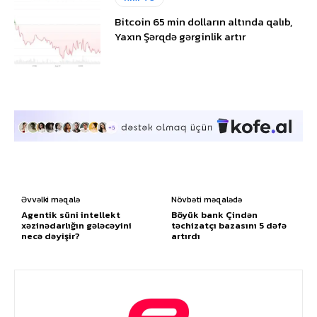
Bitcoin 65 min dolların altında qalıb,
Yaxın Şərqdə gərginlik artır
Əvvəlki məqalə
Növbəti məqalədə
Agentik süni intellekt
Böyük bank Çindən
xəzinədarlığın gələcəyini
təchizatçı bazasını 5 dəfə
necə dəyişir?
artırdı