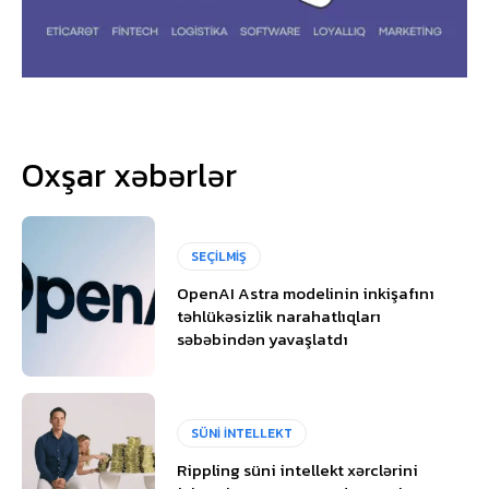
Oxşar xəbərlər
SEÇİLMİŞ
OpenAI Astra modelinin inkişafını
təhlükəsizlik narahatlıqları
səbəbindən yavaşlatdı
SÜNİ İNTELLEKT
Rippling süni intellekt xərclərini