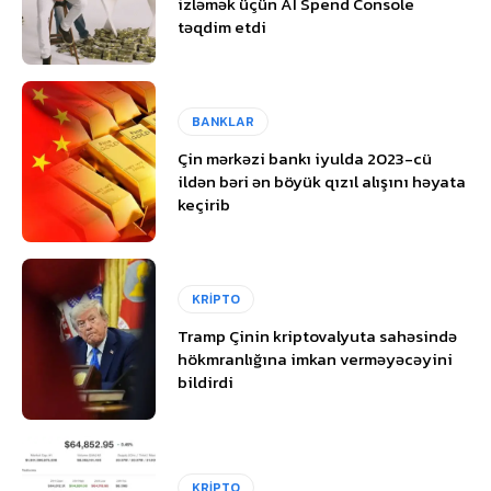
izləmək üçün AI Spend Console
təqdim etdi
BANKLAR
Çin mərkəzi bankı iyulda 2023-cü
ildən bəri ən böyük qızıl alışını həyata
keçirib
KRİPTO
Tramp Çinin kriptovalyuta sahəsində
hökmranlığına imkan verməyəcəyini
bildirdi
KRİPTO