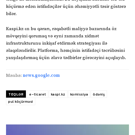
köçürmə edən istifadəçilər üçün əhəmiyyətli təsir göstərə
bilər.
Kaspi.kz-ın bu qərarı, rəqabətli maliyyə bazarında öz
mövqeyini qorumaq və eyni zamanda xidmət
infrastrukturunu inkişaf etdirmək strategiyası ilə
əlaqələndirilir. Platforma, həmçinin istifadəçi təcrübəsini
yaxşılaşdırmaq üçün əlavə tədbirlər görəcəyini açıqlayıb.
Mənbə:
news.google.com
TEQLƏR
e-ticaret
kaspi.kz
komissiya
ödəniş
pul köçürməsi