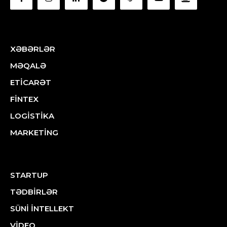
XƏBƏRLƏR
MƏQALƏ
ETİCARƏT
FİNTEX
LOGİSTİKA
MARKETİNG
STARTUP
TƏDBİRLƏR
SÜNİ İNTELLEKT
VİDEO