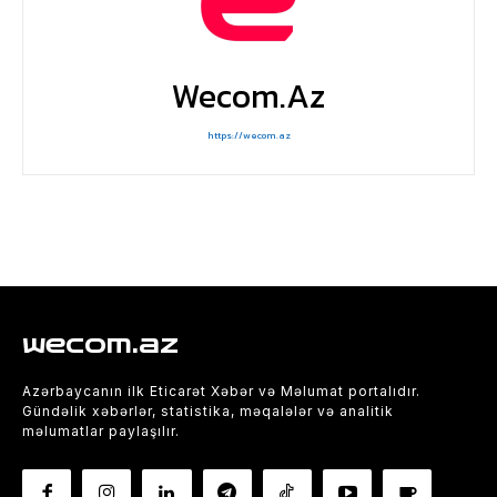
Wecom.az
https://wecom.az
wecom.az
Azərbaycanın ilk Eticarət Xəbər və Məlumat portalıdır.
Gündəlik xəbərlər, statistika, məqalələr və analitik
məlumatlar paylaşılır.