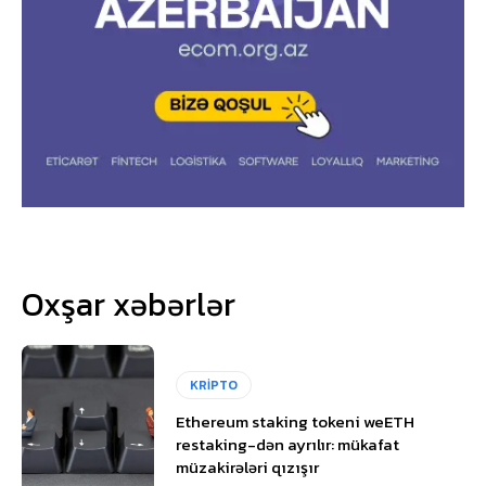
Oxşar xəbərlər
KRİPTO
Ethereum staking tokeni weETH
restaking-dən ayrılır: mükafat
müzakirələri qızışır