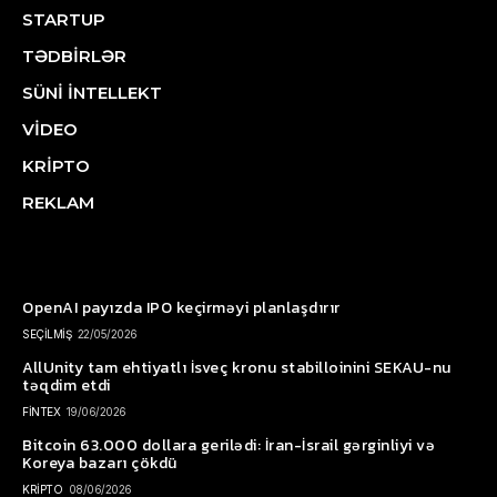
STARTUP
TƏDBİRLƏR
SÜNİ İNTELLEKT
VİDEO
KRİPTO
REKLAM
OpenAI payızda IPO keçirməyi planlaşdırır
SEÇİLMİŞ
22/05/2026
AllUnity tam ehtiyatlı İsveç kronu stabilloinini SEKAU-nu
təqdim etdi
FİNTEX
19/06/2026
Bitcoin 63.000 dollara gerilədi: İran-İsrail gərginliyi və
Koreya bazarı çökdü
KRİPTO
08/06/2026