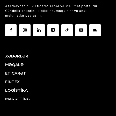
Azərbaycanın ilk Eticarət Xəbər və Məlumat portalıdır.
Gündəlik xəbərlər, statistika, məqalələr və analitik
məlumatlar paylaşılır.
XƏBƏRLƏR
MƏQALƏ
ETİCARƏT
FİNTEX
LOGİSTİKA
MARKETİNG