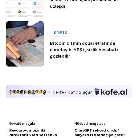
üzləşdi
KRİPTO
Bitcoin 64 min dollar ətrafında
qərarlaşıb: ABŞ işsizlik hesabatı
gözlənilir
Əvvəlki məqalə
Növbəti məqalədə
Revolut-un texniki
ChatGPT rekord qırdı: 1
direktoru Vlad Yatsenko
milyard istifadəçiyə çatdı