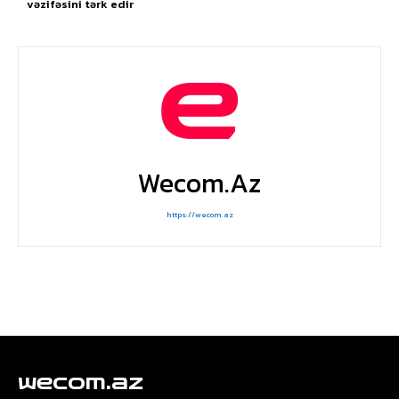
vəzifəsini tərk edir
Wecom.az
https://wecom.az
wecom.az