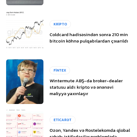
KRİPTO
Coldcard hadisəsindən sonra 210 min
bitcoin köhnə pulqabılardan çıxarıldı
FİNTEX
Wintermute ABŞ-da broker-dealer
statusu aldı: kripto və ənənəvi
maliyyə yaxınlaşır
ETİCARƏT
Ozon, Yandex və Rostelekomda qlobal
səbəb: istifadəçilər problemlərlə