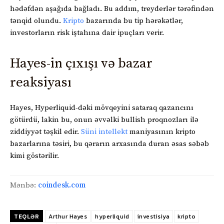
hədəfdən aşağıda bağladı. Bu addım, treyderlər tərəfindən
tənqid olundu.
Kripto
bazarında bu tip hərəkətlər,
investorların risk iştahına dair ipuçları verir.
Hayes-in çıxışı və bazar
reaksiyası
Hayes, Hyperliquid-dəki mövqeyini sataraq qazancını
götürdü, lakin bu, onun əvvəlki bullish proqnozları ilə
ziddiyyət təşkil edir.
Süni intellekt
maniyasının kripto
bazarlarına təsiri, bu qərarın arxasında duran əsas səbəb
kimi göstərilir.
Mənbə:
coindesk.com
TEQLƏR
Arthur Hayes
hyperliquid
investisiya
kripto