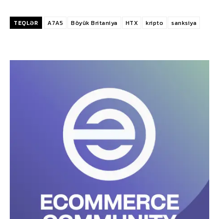
TEQLƏR
A7A5
Böyük Britaniya
HTX
kripto
sanksiya