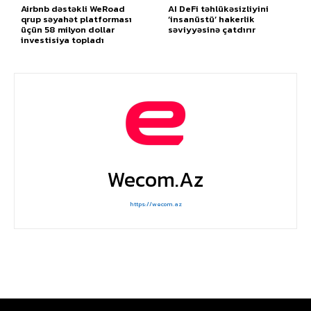
Airbnb dəstəkli WeRoad
AI DeFi təhlükəsizliyini
qrup səyahət platforması
‘insanüstü’ hakerlik
üçün 58 milyon dollar
səviyyəsinə çatdırır
investisiya topladı
Wecom.az
https://wecom.az