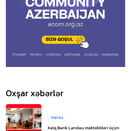
Oxşar xəbərlər
FİNTEX
Xalq Bank Landau məktəbliləri üçün