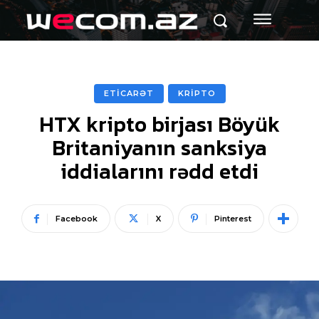
ETİCARƏT
KRİPTO
HTX kripto birjası Böyük
Britaniyanın sanksiya
iddialarını rədd etdi
Facebook
X
Pinterest