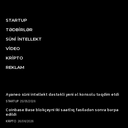
STARTUP
TƏDBİRLƏR
SÜNİ İNTELLEKT
VİDEO
KRİPTO
REKLAM
Ayaneo süni intellekt dəstəkli yeni əl konsolu təqdim etdi
STARTUP
25/05/2026
Coinbase Base blokçeyni iki saatlıq fasilədən sonra bərpa
edildi
KRİPTO
26/06/2026