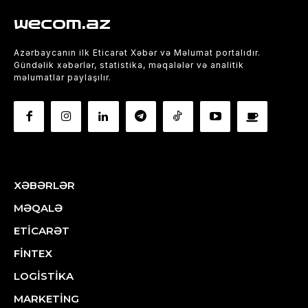
wecom.az
Azərbaycanın ilk Eticarət Xəbər və Məlumat portalıdır.
Gündəlik xəbərlər, statistika, məqalələr və analitik
məlumatlar paylaşılır.
XƏBƏRLƏR
MƏQALƏ
ETİCARƏT
FİNTEX
LOGİSTİKA
MARKETİNG