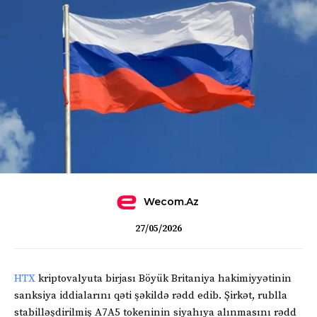
Wecom.az
27/05/2026
HTX
kriptovalyuta birjası Böyük Britaniya hakimiyyətinin
sanksiya iddialarını qəti şəkildə rədd edib. Şirkət, rublla
stabilləşdirilmiş A7A5 tokeninin siyahıya alınmasını rədd