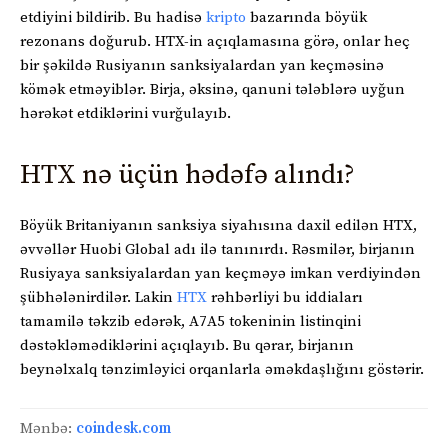
etdiyini bildirib. Bu hadisə
kripto
bazarında böyük
rezonans doğurub. HTX-in açıqlamasına görə, onlar heç
bir şəkildə Rusiyanın sanksiyalardan yan keçməsinə
kömək etməyiblər. Birja, əksinə, qanuni tələblərə uyğun
hərəkət etdiklərini vurğulayıb.
HTX nə üçün hədəfə alındı?
Böyük Britaniyanın sanksiya siyahısına daxil edilən HTX,
əvvəllər Huobi Global adı ilə tanınırdı. Rəsmilər, birjanın
Rusiyaya sanksiyalardan yan keçməyə imkan verdiyindən
şübhələnirdilər. Lakin
HTX
rəhbərliyi bu iddiaları
tamamilə təkzib edərək, A7A5 tokeninin listinqini
dəstəkləmədiklərini açıqlayıb. Bu qərar, birjanın
beynəlxalq tənzimləyici orqanlarla əməkdaşlığını göstərir.
Mənbə:
coindesk.com