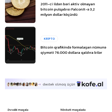
2011-ci ildən bəri aktiv olmayan
bitcoin pulqabısı FalconX-ə 3,2
milyon dollar köçürdü
KRİPTO
Bitcoin qrafikində formalaşan nümunə
qiyməti 76.000 dollara qaldıra bilər
Əvvəlki məqalə
Növbəti məqalədə